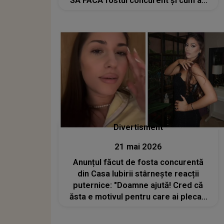
SĂ FACĂ fostul concurent și cum au
reacționat cei care AU VĂZUT
IMAGINILE: "Nuuu cred! Nu mă
așteptam la asta. Trebuie să..."
Divertisment
21 mai 2026
Anunțul făcut de fosta concurentă
din Casa Iubirii stârnește reacții
puternice: "Doamne ajută! Cred că
ăsta e motivul pentru care ai plecat.
Ești..."