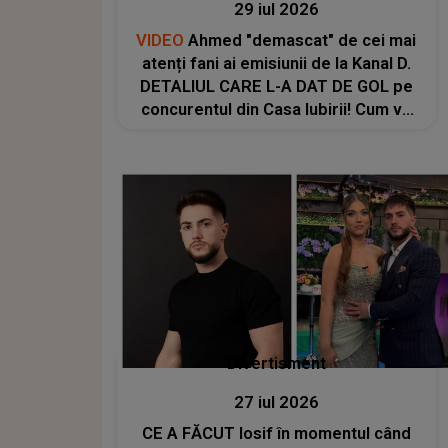
29 iul 2026
VIDEO
Ahmed "demascat" de cei mai
atenți fani ai emisiunii de la Kanal D.
DETALIUL CARE L-A DAT DE GOL pe
concurentul din Casa Iubirii! Cum va
reacționat când va vedea ACESTE
IMAGINI cu el: "Doamne! "Măcar dacă
ar..."
Divertisment
27 iul 2026
CE A FĂCUT Iosif în momentul când