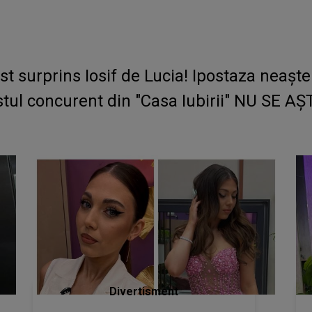
 surprins Iosif de Lucia! Ipostaza neaștep
tul concurent din "Casa Iubirii" NU SE A
Divertisment