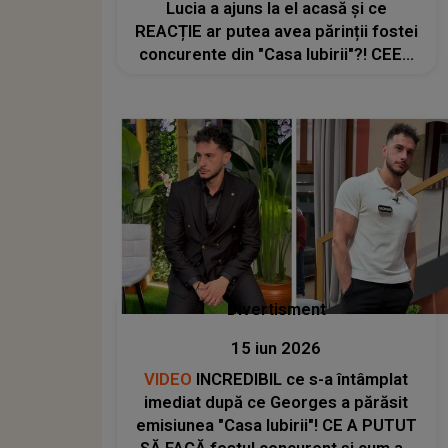
Lucia a ajuns la el acasă și ce
REACȚIE ar putea avea părinții fostei
concurente din "Casa Iubirii"?! CEEA
CE S-A OBSERVAT ÎN IMAGINI a uimit
până și publicul emisiunii de la Kanal
D
Divertisment
15 iun 2026
VIDEO
INCREDIBIL ce s-a întâmplat
imediat după ce Georges a părăsit
emisiunea "Casa Iubirii"! CE A PUTUT