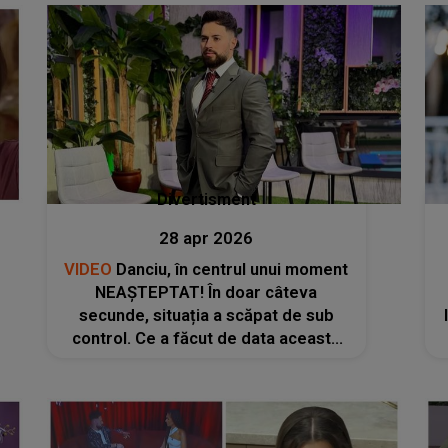
Divertisment
28 apr 2026
VIDEO
Danciu, în centrul unui moment
NEAȘTEPTAT! În doar câteva
secunde, situația a scăpat de sub
control. Ce a făcut de data aceasta
fostul concurent din Casa Iubirii
ÎNTRECE ORICE IMAGINAȚIE: "În locul
tău îmi era rușine să..."