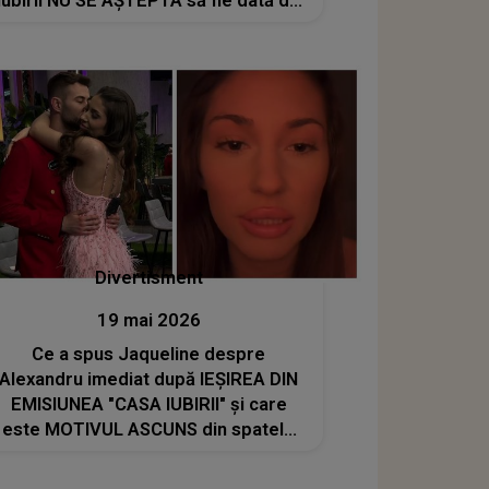
Iubirii NU SE AȘTEPTA să fie dată de
gol în fața camerelor: "Mi-a spus că..."
Divertisment
19 mai 2026
Ce a spus Jaqueline despre
Alexandru imediat după IEȘIREA DIN
EMISIUNEA "CASA IUBIRII" și care
este MOTIVUL ASCUNS din spatele
plecării sale: "Îmi era ciudă că părea
prost, pot să zic pe românește,