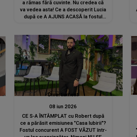
a rămas fără cuvinte. Nu credea că
va vedea asta! Ce a descoperit Lucia
după ce A AJUNS ACASĂ la fostul
concurent din Casa Iubirii: "Vreau să
știți că..."
Divertisment
08 iun 2026
CE S-A ÎNTÂMPLAT cu Robert după
ce a părăsit emisiunea "Casa Iubirii"?
Fostul concurent A FOST VĂZUT într-