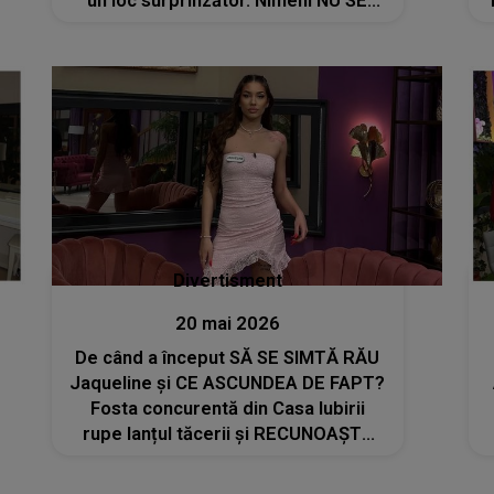
un loc surprinzător. Nimeni NU SE
AȘTEPTA să își facă apariția acolo
atât de repede
Divertisment
20 mai 2026
De când a început SĂ SE SIMTĂ RĂU
Jaqueline și CE ASCUNDEA DE FAPT?
Fosta concurentă din Casa Iubirii
rupe lanțul tăcerii și RECUNOAȘTE
PUBLIC: "Mereu când căscam în
emisiune, era că nu îmi..."