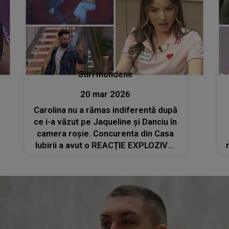
Stiri mondene
20 mar 2026
Carolina nu a rămas indiferentă după
ce i-a văzut pe Jaqueline și Danciu în
camera roșie. Concurenta din Casa
Iubirii a avut o REACȚIE EXPLOZIVĂ!
Ce a putut să spună în fața camerelor
fără să țină cont de consecințe:
"Pentru mine..."