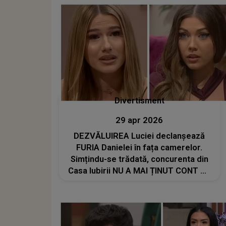
Divertisment
29 apr 2026
DEZVĂLUIREA Luciei declanșează
FURIA Danielei în fața camerelor.
Simțindu-se trădată, concurenta din
Casa Iubirii NU A MAI ȚINUT CONT DE
NIMIC! Cu ce acuzații se confruntă:
"Ai făcut..."