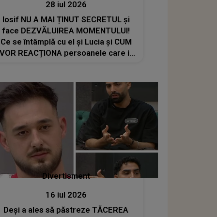
28 iul 2026
Iosif NU A MAI ȚINUT SECRETUL și
face DEZVĂLUIREA MOMENTULUI!
Ce se întâmplă cu el și Lucia și CUM
VOR REACȚIONA persoanele care i-
au susținut în emisiunea Casa Iubirii:
"Vreau să știți lucrul ăsta, noi..."
Divertisment
16 iul 2026
Deși a ales să păstreze TĂCEREA