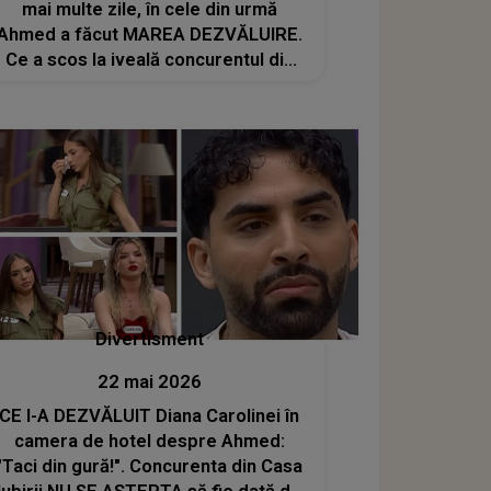
mai multe zile, în cele din urmă
Ahmed a făcut MAREA DEZVĂLUIRE.
Ce a scos la iveală concurentul din
Casa Iubirii despre Mario ÎN FAȚA
CAMERELOR: " A avut o..."
Divertisment
22 mai 2026
CE I-A DEZVĂLUIT Diana Carolinei în
camera de hotel despre Ahmed:
"Taci din gură!". Concurenta din Casa