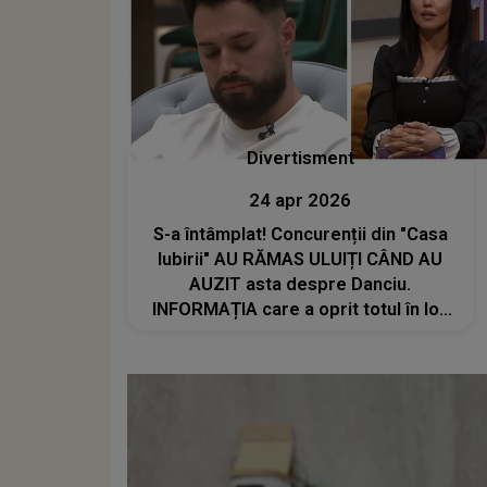
Divertisment
24 apr 2026
S-a întâmplat! Concurenții din "Casa
Iubirii" AU RĂMAS ULUIȚI CÂND AU
AUZIT asta despre Danciu.
INFORMAȚIA care a oprit totul în loc
și a pus pe jar întreaga
producție:"Sunt niște acuzații grave.
Nu..."