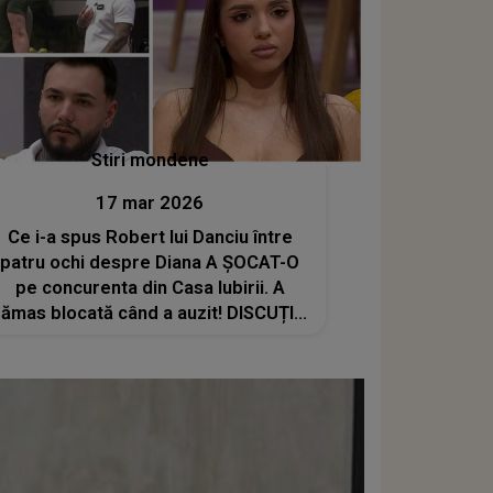
Stiri mondene
17 mar 2026
Ce i-a spus Robert lui Danciu între
patru ochi despre Diana A ȘOCAT-O
pe concurenta din Casa Iubirii. A
rămas blocată când a auzit! DISCUȚIA
ASCUNSĂ care a fost ținută departe
de camere a ieșit la iveală: "Nu îmi
trebuie o..."