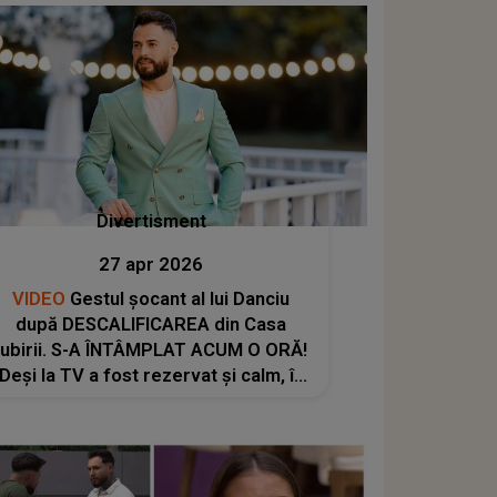
părea..."
Divertisment
27 apr 2026
VIDEO
Gestul șocant al lui Danciu
după DESCALIFICAREA din Casa
Iubirii. S-A ÎNTÂMPLAT ACUM O ORĂ!
Deși la TV a fost rezervat și calm, în
ONLINE a făcut asta fără să stea pe
gânduri: "Am fost descalificat și mă..."