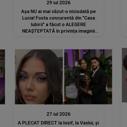
29 iul 2026
Așa NU ai mai văzut-o niciodată pe
Lucia! Fosta concurentă din "Casa
Iubirii" a făcut o ALEGERE
NEAȘTEPTATĂ în privința imaginii
sale, iar internauții au făcut ochii
mari. E DE NERECUNOSCUT după
ultima apariție: "Nu am cuvinte
pentru..."
Divertisment
27 iul 2026
A PLECAT DIRECT la Iosif, la Vaslui, și