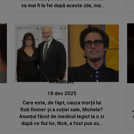
va mai fi la fel după aceste zile, mai
ales pe plan profesional.
Oportunitățile vor apărea la fiecare
pas
Actualitate
18 dec 2025
Care este, de fapt, cauza morții lui
Rob Reiner și a soției sale, Michele?
Anunțul făcut de medicul legist la o zi
după ce fiul lor, Nick, a fost pus sub
acuzare pentru omor