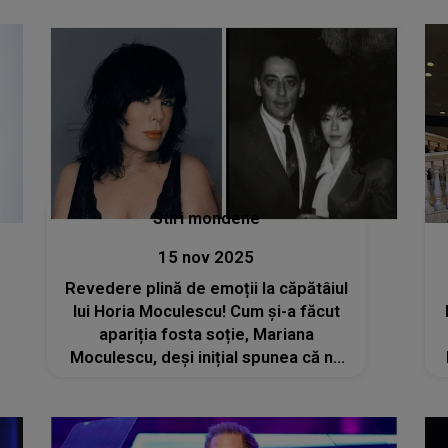
Stiri mondene
15 nov 2025
Revedere plină de emoții la căpătâiul
lui Horia Moculescu! Cum și-a făcut
apariția fosta soție, Mariana
Moculescu, deși inițial spunea că nu
va participa la funeraliile marelui
compozitor? „Este un gest de
adevăr, nu de imagine”