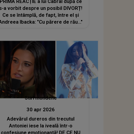
PRIMA REACȚIE a lui Cabral după ce
s-a vorbit despre un posibil DIVORȚ!
Ce se întâmplă, de fapt, între el și
Andreea Ibacka: "Cu părere de rău..."
Stiri mondene
30 apr 2026
Adevărul dureros din trecutul
Antoniei iese la iveală într-o
confesiune emoționantă! DE CE NU