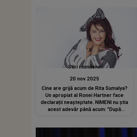
Stiri mondene
20 nov 2025
Cine are grijă acum de Rita Sumalya?
Un apropiat al Ronei Hartner face
declarații neașteptate. NIMENI nu știa
acest adevăr până acum: "După
tragicul eveniment..."