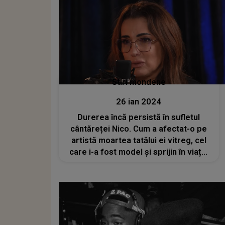
Stiri mondene
26 ian 2024
Durerea încă persistă în sufletul
cântăreței Nico. Cum a afectat-o pe
artistă moartea tatălui ei vitreg, cel
care i-a fost model și sprijin în viață:
"Îl simt că este acolo lângă mine și se
bucură de toate realizările mele"