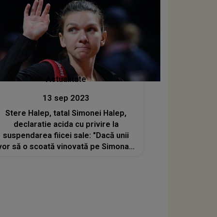
Actualitate
13 sep 2023
Stere Halep, tatal Simonei Halep,
declaratie acida cu privire la
suspendarea fiicei sale: "Dacă unii
vor să o scoată vinovată pe Simona...
100 de ani să-i dea suspendare, nu
putem să recunoaştem aşa ceva"