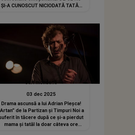
ȘI-A CUNOSCUT NICIODATĂ TATĂL
BIOLOGIC: "În timp ce era..."
Stiri mondene
03 dec 2025
Drama ascunsă a lui Adrian Pleșca!
„Artan” de la Partizan și Timpuri Noi a
suferit în tăcere după ce și-a pierdut
mama și tatăl la doar câteva ore
distanță. Artistul nu a lăsat pe nimeni