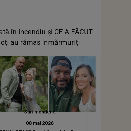
ată în incendiu și CE A FĂCUT
Toți au rămas înmărmuriți
Stiri mondene
08 mai 2026