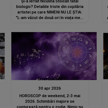
Și-a iertat Niculina Stoican tatăl
biologic? Detaliile triste din copilăria
artistei pe care NIMENI NU LE ȘTIA:
"L-am văzut de două ori în viața mea,
dar..."
Divertisment
30 apr 2026
HOROSCOP de weekend, 2-3 mai
2026. Schimbări majore se
conturează pentru o zodie. Nimic nu