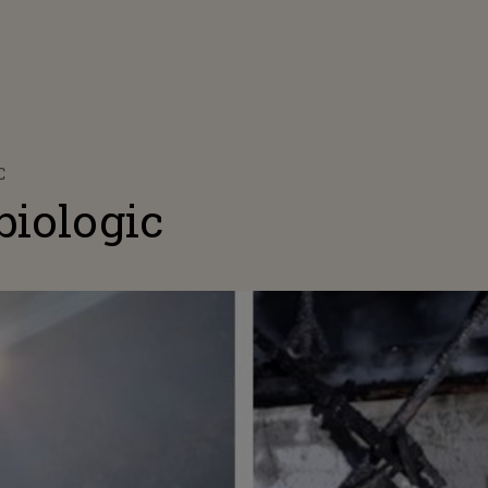
C
biologic