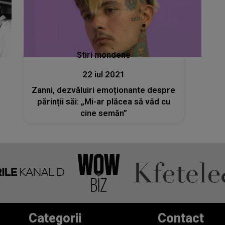
Stiri mondene
22 iul 2021
Zanni, dezvăluiri emoționante despre
părinții săi: „Mi-ar plăcea să văd cu
cine semăn”
Categorii
Contact