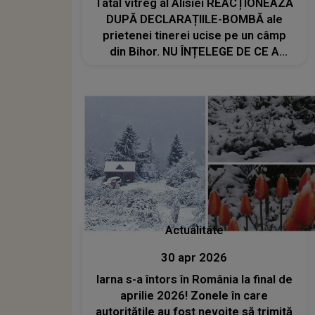
Tatăl vitreg al Alisiei REACȚIONEAZĂ
DUPĂ DECLARAȚIILE-BOMBĂ ale
prietenei tinerei ucise pe un câmp
din Bihor. NU ÎNȚELEGE DE CE A
SCOS ÎN FAȚĂ ACESTE DETALII: "Nu
aș mai fi lăsat-o niciun minut să..."
Actualitate
30 apr 2026
Iarna s-a întors în România la final de
aprilie 2026! Zonele în care
autoritățile au fost nevoite să trimită