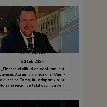
să vadă durerea uriașă din sufletul lui
Stiri mondene
20 feb 2024
„Fiecare zi alături de copiii mei e o
bucurie. Azi am trăit încă una” Cum l-
a surprins Toma, fiul adoptativ al lui
Horia Brenciu, pe tatăl său încă de la
primele ore ale dimineții