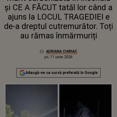
CUTREMURĂTOR. TOȚI AU RĂMAS
și CE A FĂCUT tatăl lor când a
ÎNMĂRMURIȚI
ajuns la LOCUL TRAGEDIEI e
de-a dreptul cutremurător. Toți
au rămas înmărmuriți
Autor:
ADRIANA CHIRIAC
Publicat:
joi, 11 iunie 2026
Adaugă-ne ca sursă preferată în Google