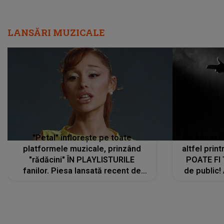
LANSĂRI MUZICALE
"Petal" înflorește pe toate
De această 
platformele muzicale, prinzând
altfel prin
"rădăcini" ÎN PLAYLISTURILE
POATE FI
fanilor. Piesa lansată recent de
de public!
Ariana Grande îi face pe
a lansat V
ascultători SĂ O ASCULTE PE
REPEAT