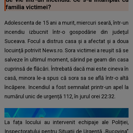
familia victimei?
Adolescenta de 15 ani a murit, miercuri seară, într-un
incendiu izbucnit într-o gospodărie din judeţul
Suceava. Focul a distrus casa şi a afectat şi a doua
locuinţă potrivit News.ro. Sora victimei a reușit să se
salveze în ultimul moment, sărind pe geam din casa
cuprinsă de flăcări. Întrebată dacă mai este cineva în
casă, minora le-a spus că sora sa se află într-o altă
încăpere. Incendiul a fost semnalat printr-un apel la
numărul unic de urgență 112, în jurul orei 22:32.
La fața locului au intervenit echipaje ale Poliției,
Inspectoratului pentru Situații de Urgență „Bucovina”