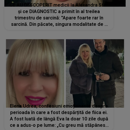
CE AU DESCOPERIT medicii la Alexandra Stan
și ce DIAGNOSTIC a primit în al treilea
trimestru de sarcină: "Apare foarte rar în
sarcină. Din păcate, singura modalitate de a
naște copilul în..."
Elena Udrea, confesiuni emoționante despre
perioada în care a fost despărțită de fiica ei.
A fost luată de lângă Eva la doar 10 zile după
ce a adus-o pe lume: „Cu greu mă stăpânesc