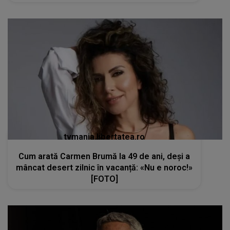
tvmania.libertatea.ro
Cum arată Carmen Brumă la 49 de ani, deși a
mâncat desert zilnic în vacanță: «Nu e noroc!»
[FOTO]