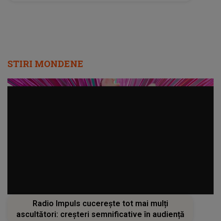
să nu mă înfurii pe tot ce s-a întâmplat...”
STIRI MONDENE
Radio Impuls cucerește tot mai mulți
ascultători: creșteri semnificative în audiență