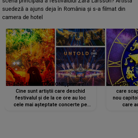
luat prin surprindere pe Emanuel. CINE ESTE
BĂIATUL VIZAT de Alexandra?! Aflându-se în fața
faptului împlinit, A RECUNOSCUT IMEDIAT: "Am
avut..."
LINE-UP UNTOLD ONE, prima zi.
HOROSCOP 
Cine sunt artiștii care deschid
care scap
festivalul și de la ce ore au loc
nou capitol
cele mai așteptate concerte pe
care a
scena principală?
perioadă 