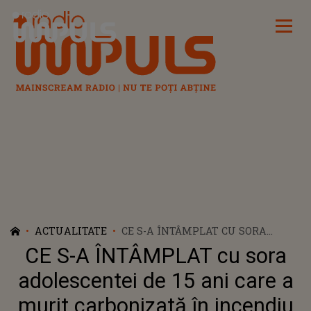
Radio Impuls
ACTUALITATE
CE S-A ÎNTÂMPLAT CU SORA
ADOLESCENTEI DE 15 ANI CARE A
CE S-A ÎNTÂMPLAT cu sora
MURIT CARBONIZATĂ ÎN
INCENDIU ȘI CE A FĂCUT TATĂL
adolescentei de 15 ani care a
LOR CÂND A AJUNS LA LOCUL
murit carbonizată în incendiu
TRAGEDIEI E DE-A DREPTUL