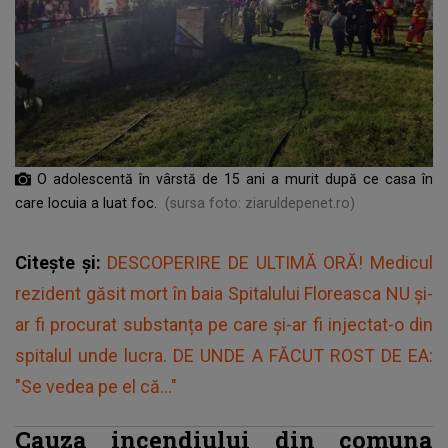
O adolescentă în vârstă de 15 ani a murit după ce casa în
care locuia a luat foc.
(sursa foto: ziaruldepenet.ro)
Citește și:
DESCOPERIRE DE ULTIMĂ ORĂ! Medicul
rezident găsit mort în baia Spitalului Floreasca NU și-
ar fi procurat substanța pe care și-ar fi injectat-o din
spitalul unde lucra. DE UNDE A FĂCUT ROST DE EA:
"Se vedea pe el că..."
Cauza incendiului din comuna