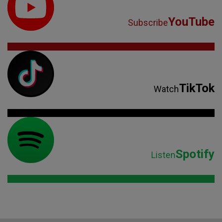
YouTube
Subscribe
TikTok
Watch
Spotify
Listen