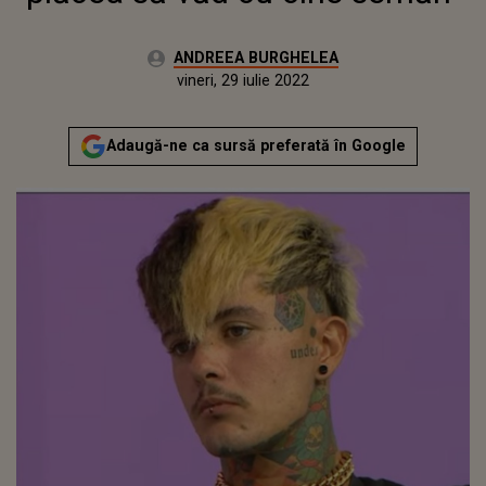
Autor:
ANDREEA BURGHELEA
Publicat:
joi, 22 iulie 2021
Actualizat:
vineri, 29 iulie 2022
Adaugă-ne ca sursă preferată în Google