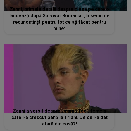
Zanni, primele detalii despre piesa pe care o
lansează după Survivor România: „În semn de
recunoștință pentru tot ce ați făcut pentru
mine”
Zanni a vorbit despre „mama Teo”, femeia
care l-a crescut până la 14 ani. De ce l-a dat
afară din casă?!