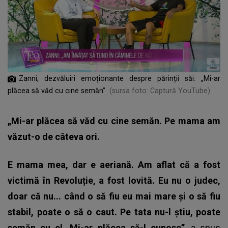
Zanni, dezvăluiri emoționante despre părinții săi: „Mi-ar
plăcea să văd cu cine semăn”
(sursa foto: Captură YouTube)
„Mi-ar plăcea să văd cu cine semăn. Pe mama am
văzut-o de câteva ori.
E mama mea, dar e aeriană. Am aflat că a fost
victimă în Revoluție, a fost lovită. Eu nu o judec,
doar că nu... când o să fiu eu mai mare și o să fiu
stabil, poate o să o caut. Pe tata nu-l știu, poate
semăn cu el. Mi-ar plăcea să-l cunosc”
, a spus