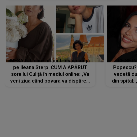
MESAJUL care a făcut-o să plângă
CE SE Î
pe Ileana Sterp. CUM A APĂRUT
Popescu?
sora lui Culiță în mediul online: „Va
vedetă du
veni ziua când povara va dispărea,
din spital:
iar lacrimile...”