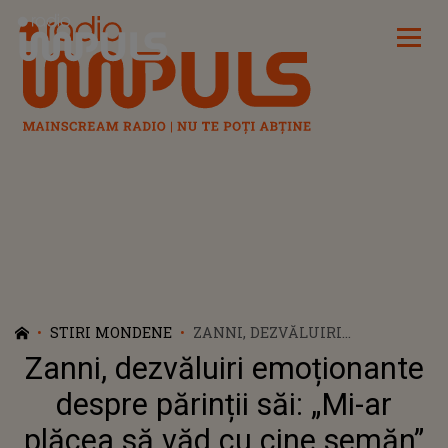
Radio Impuls
STIRI MONDENE
ZANNI, DEZVĂLUIRI
EMOȚIONANTE DESPRE
Zanni, dezvăluiri emoționante
PĂRINȚII SĂI: „MI-AR PLĂCEA
SĂ VĂD CU CINE SEMĂN”
despre părinții săi: „Mi-ar
plăcea să văd cu cine semăn”