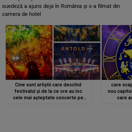
BĂIATUL VIZAT de Alexandra?! Aflându-se în fața
faptului împlinit, A RECUNOSCUT IMEDIAT: "Am
avut..."
LINE-UP UNTOLD ONE, prima zi.
HOROSCOP 
Cine sunt artiștii care deschid
care scap
festivalul și de la ce ore au loc
nou capitol
cele mai așteptate concerte pe
care a
scena principală?
perioadă 