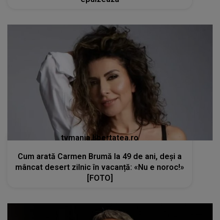
tvmania.libertatea.ro
Cum arată Carmen Brumă la 49 de ani, deși a
mâncat desert zilnic în vacanță: «Nu e noroc!»
[FOTO]