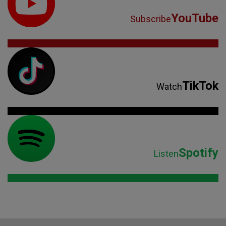
YouTube
Subscribe
TikTok
Watch
Spotify
Listen