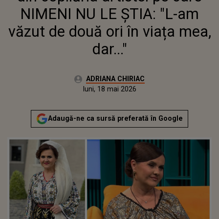
NIMENI NU LE ȘTIA: "L-am
văzut de două ori în viața mea,
dar..."
Autor:
ADRIANA CHIRIAC
Publicat:
luni, 18 mai 2026
Actualizat:
luni, 18 mai 2026
Adaugă-ne ca sursă preferată în Google