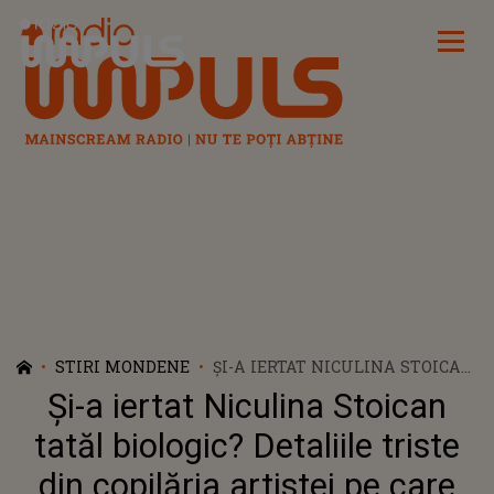
Radio Impuls
STIRI MONDENE
ȘI-A IERTAT NICULINA STOICAN
TATĂL BIOLOGIC? DETALIILE
Și-a iertat Niculina Stoican
TRISTE DIN COPILĂRIA
ARTISTEI PE CARE NIMENI NU
tatăl biologic? Detaliile triste
LE ȘTIA: "L-AM VĂZUT DE DOUĂ
din copilăria artistei pe care
ORI ÎN VIAȚA MEA, DAR..."