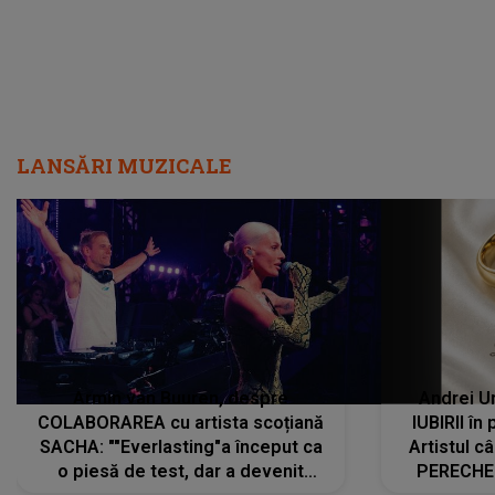
LANSĂRI MUZICALE
Armin van Buuren, despre
Andrei U
COLABORAREA cu artista scoțiană
IUBIRII în
SACHA: ""Everlasting"a început ca
Artistul 
o piesă de test, dar a devenit
PERECHE 