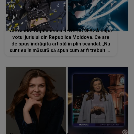
Alexandra Căpitănescu REACȚIONEAZĂ după
votul juriului din Republica Moldova. Ce are
de spus îndrăgita artistă în plin scandal: „Nu
sunt eu în măsură să spun cum ar fi trebuit să
fie”