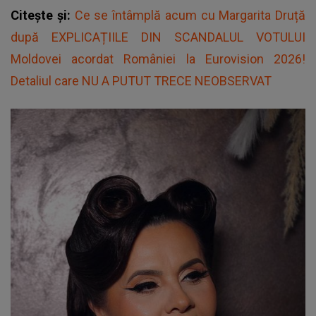
Citește și:
Ce se întâmplă acum cu Margarita Druță
după EXPLICAȚIILE DIN SCANDALUL VOTULUI
Moldovei acordat României la Eurovision 2026!
Detaliul care NU A PUTUT TRECE NEOBSERVAT