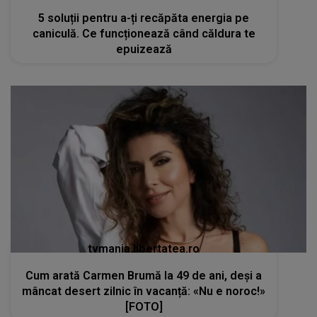
5 soluții pentru a-ți recăpăta energia pe
caniculă. Ce funcționează când căldura te
epuizează
tvmania.libertatea.ro
Cum arată Carmen Brumă la 49 de ani, deși a
mâncat desert zilnic în vacanță: «Nu e noroc!»
[FOTO]