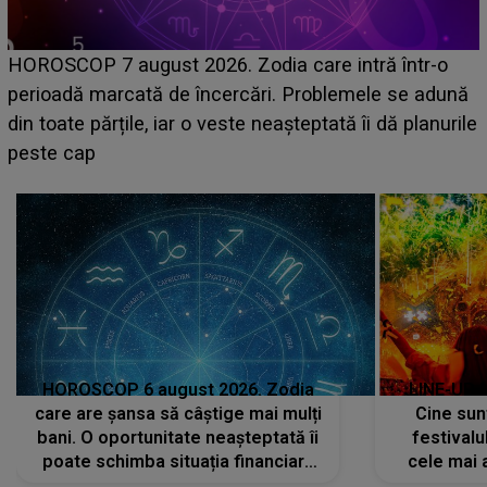
HOROSCOP 7 august 2026. Zodia care intră într-o
perioadă marcată de încercări. Problemele se adună
din toate părțile, iar o veste neașteptată îi dă planurile
peste cap
c
HOROSCOP 6 august 2026. Zodia
LINE-UP 
care are șansa să câștige mai mulți
Cine sunt
bani. O oportunitate neașteptată îi
festivalu
poate schimba situația financiară
cele mai 
la început de lună
sc