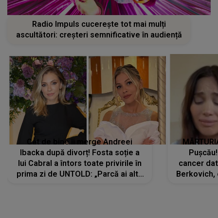
Radio Impuls cucerește tot mai mulți
ascultători: creșteri semnificative în audiență
Cât de bine îi merge Andreei
MĂRTURIA
Ibacka după divorț! Fosta soție a
Pușcău!
lui Cabral a întors toate privirile în
cancer dato
prima zi de UNTOLD: „Parcă ai altă
Berkovich, 
strălucire, emani putere,
accident ru
încredere, siguranță...”
Dacă nu 