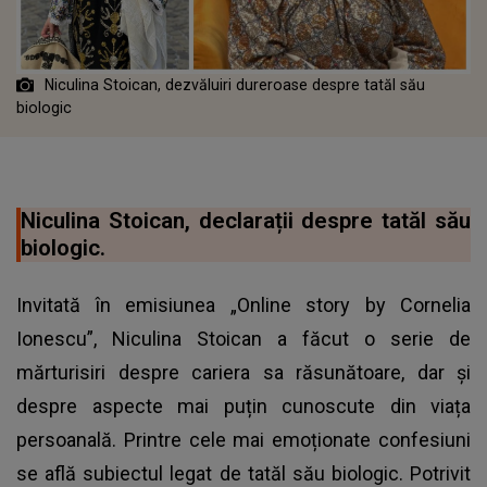
Niculina Stoican, dezvăluiri dureroase despre tatăl său
biologic
Niculina Stoican, declarații despre tatăl său
biologic.
Invitată în emisiunea „Online story by Cornelia
Ionescu”, Niculina Stoican a făcut o serie de
mărturisiri despre cariera sa răsunătoare, dar și
despre aspecte mai puțin cunoscute din viața
persoanală. Printre cele mai emoționate confesiuni
se află subiectul legat de tatăl său biologic. Potrivit