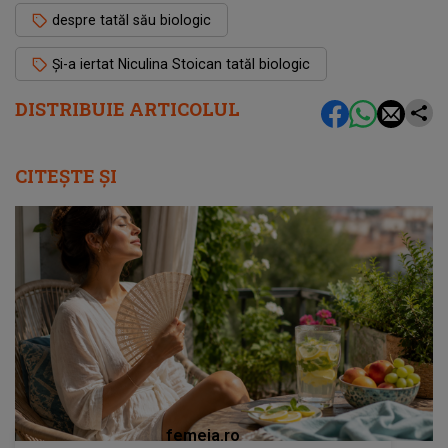
despre tatăl său biologic
Și-a iertat Niculina Stoican tatăl biologic
DISTRIBUIE ARTICOLUL
CITEȘTE ȘI
femeia.ro