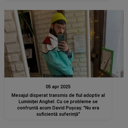
nu ies din cameră de frică" Cum a reacționat
Luminița Anghel
Stiri mondene
05 apr 2025
Mesajul disperat transmis de fiul adoptiv al
Luminiței Anghel. Cu ce probleme se
confruntă acum David Pușcaș: "Nu era
suficientă suferință"