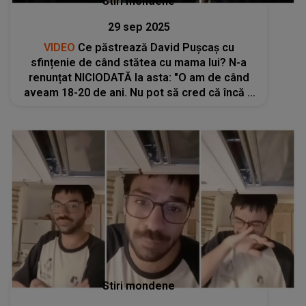
Stiri mondene
29 sep 2025
VIDEO
Ce păstrează David Pușcaș cu
sfințenie de când stătea cu mama lui? N-a
renunțat NICIODATĂ la asta: "O am de când
aveam 18-20 de ani. Nu pot să cred că încă o
am, dar am păstrat-o pentru că îmi aduce
aminte de mami". NU o să îți vină să crezi ce
e
Stiri mondene