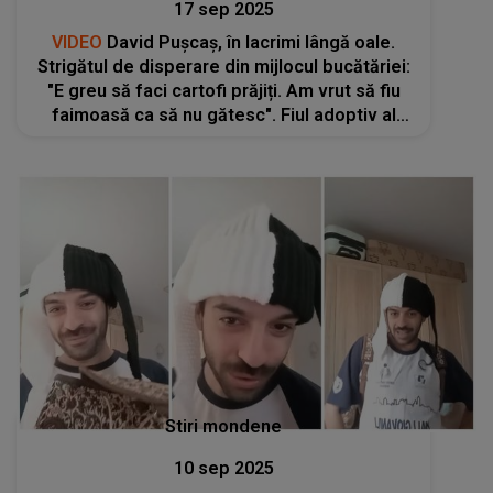
17 sep 2025
VIDEO
David Pușcaș, în lacrimi lângă oale.
Strigătul de disperare din mijlocul bucătăriei:
"E greu să faci cartofi prăjiți. Am vrut să fiu
faimoasă ca să nu gătesc". Fiul adoptiv al
Luminiței Anghel credea că faima îl va salva.
Ce a pățit în fața aragazul
Stiri mondene
10 sep 2025