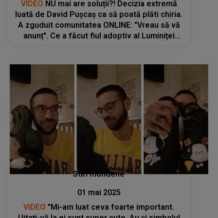
VIDEO
NU mai are soluții?! Decizia extremă
luată de David Pușcaș ca să poată plăti chiria.
A zguduit comunitatea ONLINE: "Vreau să vă
anunț". Ce a făcut fiul adoptiv al Luminiței
Anghel ca să nu fie dat afară
Stiri mondene
01 mai 2025
VIDEO
"Mi-am luat ceva foarte important.
Uitați-vă la ei sunt super cute. Au și simbolul