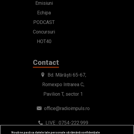
Emisiuni
Echipa
PODCAST
Concursuri
HOT40
Contact
Bd. Mărăști 65-67,
Romexpo Intrarea C,
Pavilion T, sector 1
office@radioimpuls.ro
LIVE : 0754-222.999
WhatsApp: 0754-222.999
Nouă ne pasă ca datele tale personale să rămână confidențiale