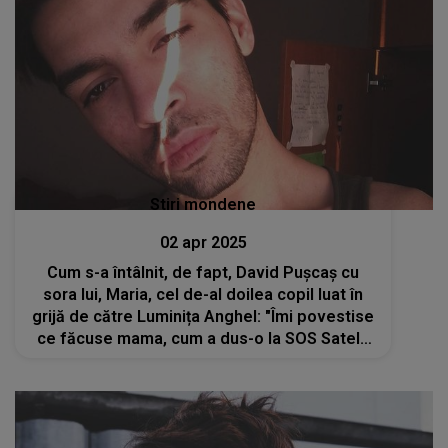
Stiri mondene
02 apr 2025
Cum s-a întâlnit, de fapt, David Pușcaș cu
sora lui, Maria, cel de-al doilea copil luat în
grijă de către Luminița Anghel: "Îmi povestise
ce făcuse mama, cum a dus-o la SOS Satele
Copiilor." Unde se află acum Măriuca?