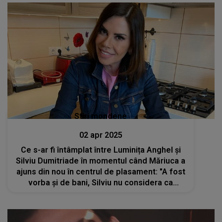
Stiri mondene
02 apr 2025
Ce s-ar fi întâmplat între Luminița Anghel și
Silviu Dumitriade în momentul când Măriuca a
ajuns din nou în centrul de plasament: "A fost
vorba și de bani, Silviu nu considera ca
trebuia să hrănească două guri care...mama
avut de ales între noi și Silviu