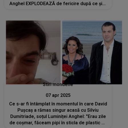
Anghel EXPLODEAZĂ de fericire după ce și-a
cumpărat geanta visurilor sale
Stiri mondene
07 apr 2025
Ce s-ar fi întâmplat în momentul în care David
Pușcaș a rămas singur acasă cu Silviu
Dumitriade, soțul Luminiței Anghel: "Erau zile
de coșmar, făceam pipi în sticla de plastic să