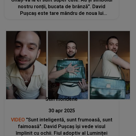
nostru ronții, bucata de brânză". David
Pușcaș este tare mândru de noua lui
achiziție. Fiul adoptiv al Luminiței Anghel, sub
lupa internauților: "La muncă cu tine"
Stiri mondene
30 apr 2025
VIDEO
"Sunt inteligentă, sunt frumoasă, sunt
faimoasă". David Pușcaș își vede visul
împlinit cu ochii. Fiul adoptiv al Luminiței