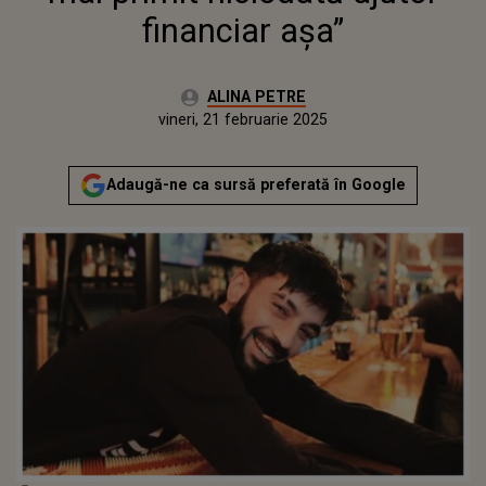
financiar așa”
Autor:
ALINA PETRE
Publicat:
vineri, 21 februarie 2025
Actualizat:
vineri, 21 februarie 2025
Adaugă-ne ca sursă preferată în Google