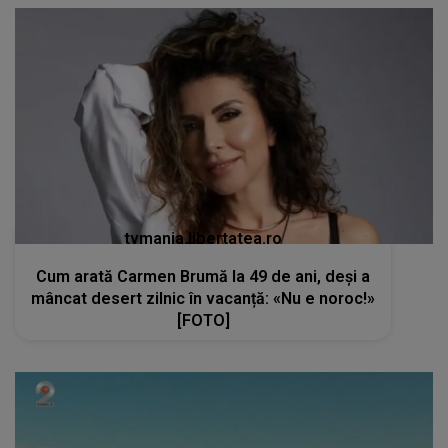
tvmania.libertatea.ro
Cum arată Carmen Brumă la 49 de ani, deși a
mâncat desert zilnic în vacanță: «Nu e noroc!»
[FOTO]