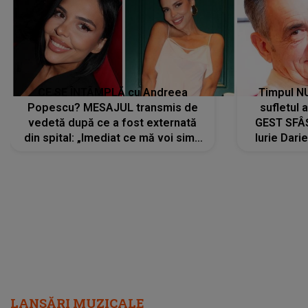
CE SE ÎNTÂMPLĂ cu Andreea
Timpul N
Popescu? MESAJUL transmis de
sufletul 
vedetă după ce a fost externată
GEST SFÂȘ
din spital: „Imediat ce mă voi simți
Iurie Dari
mai bine...”
măsură ce
LANSĂRI MUZICALE