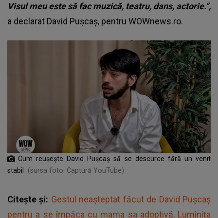
Visul meu este să fac muzică, teatru, dans, actorie.”,
a declarat David Pușcaș, pentru WOWnews.ro.
Cum reușește David Pușcaș să se descurce fără un venit
stabil
(sursa foto: Captură YouTube)
Citește și:
Gestul neașteptat făcut de David Pușcaș
pentru a se împăca cu mama sa adoptivă, Luminița