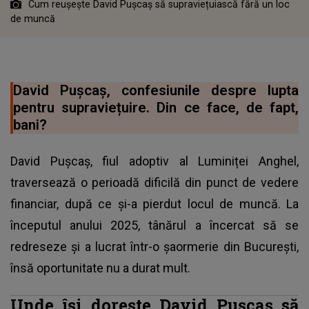
Cum reușește David Pușcaș să supraviețuiască fără un loc
de muncă
David Pușcaș, confesiunile despre lupta
pentru supraviețuire. Din ce face, de fapt,
bani?
David Pușcaș, fiul adoptiv al Luminiței Anghel,
traversează o perioadă dificilă din punct de vedere
financiar, după ce și-a pierdut locul de muncă. La
începutul anului 2025, tânărul a încercat să se
redreseze și a lucrat într-o șaormerie din București,
însă oportunitate nu a durat mult.
Unde își dorește David Pușcaș să