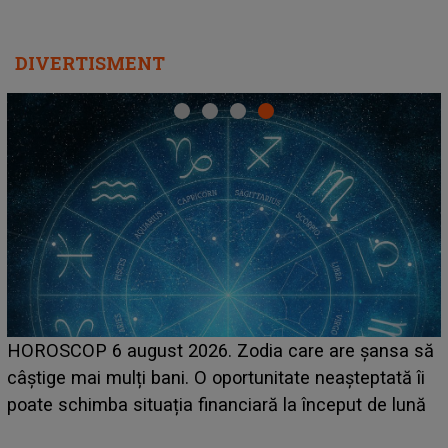
DIVERTISMENT
LINE-UP UNTOLD ONE, ziua 
 Zodia care are șansa să
scena principală a festivalu
portunitate neașteptată îi
suedeză a ajuns deja în Româ
anciară la început de lună
camera de hotel