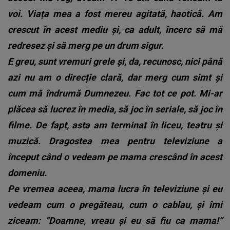
voi. Viața mea a fost mereu agitată, haotică. Am
crescut în acest mediu și, ca adult, încerc să mă
redresez și să merg pe un drum sigur.
E greu, sunt vremuri grele și, da, recunosc, nici până
azi nu am o direcție clară, dar merg cum simt și
cum mă îndrumă Dumnezeu. Fac tot ce pot.
Mi-ar
plăcea să lucrez în media, să joc în seriale, să joc în
filme. De fapt, asta am terminat în liceu, teatru și
muzică. Dragostea mea pentru televiziune a
început când o vedeam pe mama crescând în acest
domeniu.
Pe vremea aceea, mama lucra în televiziune și eu
vedeam cum o pregăteau, cum o cablau, și îmi
ziceam: ”Doamne, vreau și eu să fiu ca mama!”