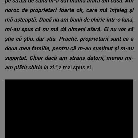
pe străzi de când m-a dat mama afară din casă. Am
noroc de proprietari foarte ok, care mă înțeleg și
mă așteaptă. Dacă nu am banii de chirie într-o lună,
mi-au spus că nu mă dă nimeni afară. Ei nu vor să
știe că știu, dar știu. Practic, proprietarii sunt ca a
doua mea familie, pentru că m-au susținut și m-au
suportat. Chiar dacă am strâns datorii, mereu mi-
am plătit chiria la zi.”
, a mai spus el.