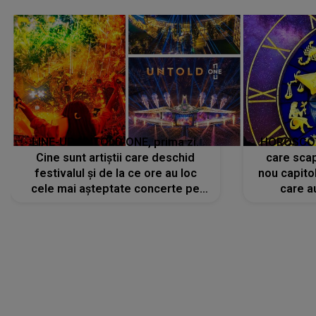
LINE-UP UNTOLD ONE, prima zi.
HOROSCOP 
Cine sunt artiștii care deschid
care scap
festivalul și de la ce ore au loc
nou capitol
cele mai așteptate concerte pe
care a
scena principală?
perioadă 