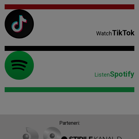
TikTok
Watch
Spotify
Listen
Parteneri: