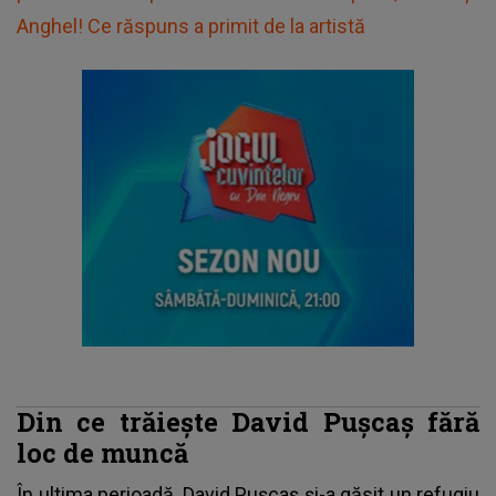
Anghel! Ce răspuns a primit de la artistă
Din ce trăiește David Pușcaș fără
loc de muncă
În ultima perioadă,
David Pușcaș
și-a găsit un refugiu