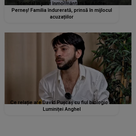
Scandal în jurul înmormântării lui Andrei
Perneș! Familia îndurerată, prinsă în mijlocul
acuzațiilor
Ce relație are David Pușcaș cu fiul biologic al
Luminiței Anghel