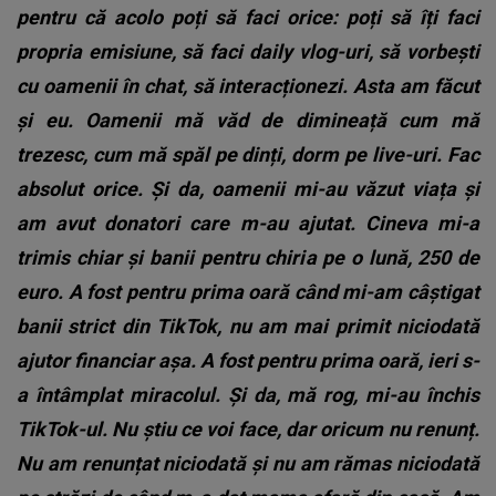
pentru că acolo poți să faci orice: poți să îți faci
propria emisiune, să faci daily vlog-uri, să vorbești
cu oamenii în chat, să interacționezi. Asta am făcut
și eu. Oamenii mă văd de dimineață cum mă
trezesc, cum mă spăl pe dinți, dorm pe live-uri. Fac
absolut orice. Și da, oamenii mi-au văzut viața și
am avut donatori care m-au ajutat. Cineva mi-a
trimis chiar și banii pentru chiria pe o lună, 250 de
euro. A fost pentru prima oară când mi-am câștigat
banii strict din TikTok, nu am mai primit niciodată
ajutor financiar așa. A fost pentru prima oară, ieri s-
a întâmplat miracolul. Și da, mă rog, mi-au închis
TikTok-ul. Nu știu ce voi face, dar oricum nu renunț.
Nu am renunțat niciodată și nu am rămas niciodată