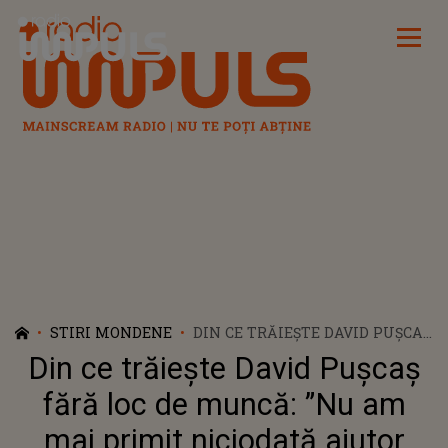
Radio Impuls
STIRI MONDENE
DIN CE TRĂIEȘTE DAVID PUȘCAȘ
FĂRĂ LOC DE MUNCĂ: ”NU AM
Din ce trăiește David Pușcaș
MAI PRIMIT NICIODATĂ
AJUTOR FINANCIAR AȘA”
fără loc de muncă: ”Nu am
mai primit niciodată ajutor