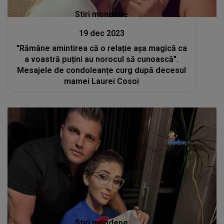
Stiri mondene
19 dec 2023
"Rămâne amintirea că o relație așa magică ca
a voastră puțini au norocul să cunoască".
Mesajele de condoleanțe curg după decesul
mamei Laurei Cosoi
Stiri mondene