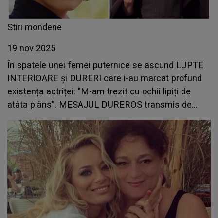
Stiri mondene
19 nov 2025
În spatele unei femei puternice se ascund LUPTE
INTERIOARE și DURERI care i-au marcat profund
existența actriței: "M-am trezit cu ochii lipiți de
atâta plâns". MESAJUL DUREROS transmis de
Dana Rogoz. CE se întâmplă în viața ei: "Doare
teribil să ne..."