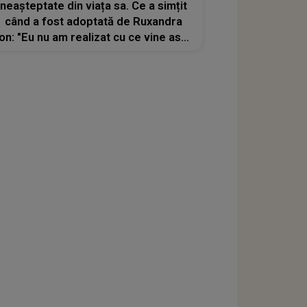
neașteptate din viața sa. Ce a simțit
când a fost adoptată de Ruxandra
Ion: "Eu nu am realizat cu ce vine asta
la pachet. M-am mutat în casa unor
oameni pe care nu îi cunoșteam"