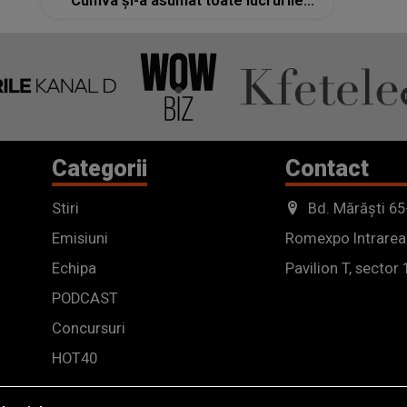
Cumva și-a asumat toate lucrurile
acestea”
Categorii
Contact
Stiri
Bd. Mărăști 65
Emisiuni
Romexpo Intrarea
Echipa
Pavilion T, sector 
PODCAST
Concursuri
HOT40