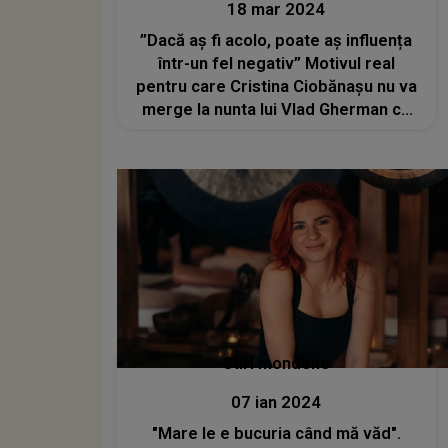
18 mar 2024
”Dacă aș fi acolo, poate aș influența
într-un fel negativ” Motivul real
pentru care Cristina Ciobănașu nu va
merge la nunta lui Vlad Gherman cu
Oana Moșneagu
Stiri mondene
07 ian 2024
"Mare le e bucuria când mă văd".