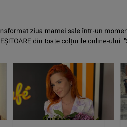
ansformat ziua mamei sale într-un moment
TOARE din toate colțurile online-ului: "Să
Stiri mondene