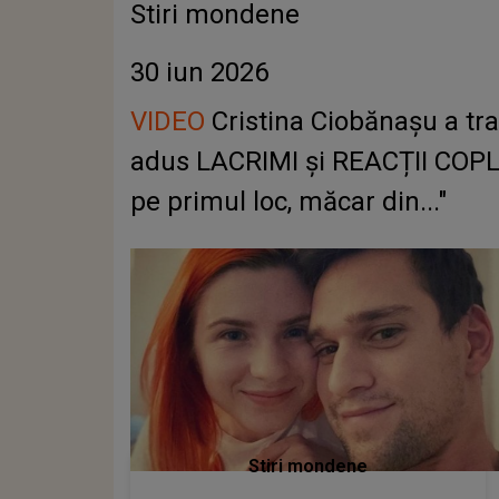
Stiri mondene
30 iun 2026
VIDEO
Cristina Ciobănașu a tr
adus LACRIMI și REACȚII COPLEȘI
pe primul loc, măcar din..."
Stiri mondene