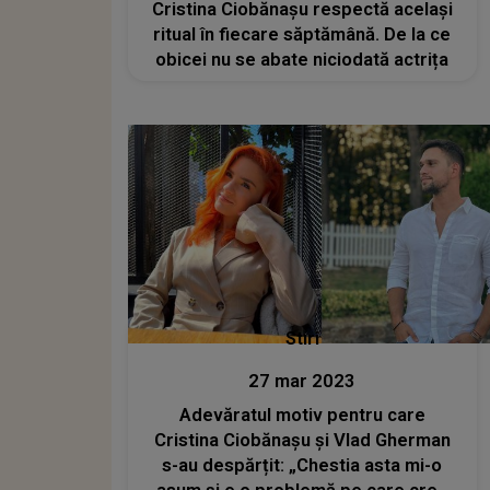
Cristina Ciobănașu respectă același
ritual în fiecare săptămână. De la ce
obicei nu se abate niciodată actrița
Stiri
27 mar 2023
Adevăratul motiv pentru care
Cristina Ciobănașu și Vlad Gherman
s-au despărțit: „Chestia asta mi-o