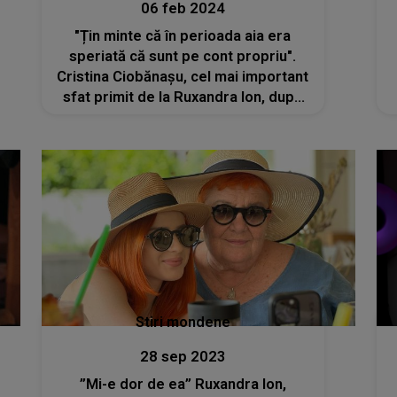
06 feb 2024
"Țin minte că în perioada aia era
speriată că sunt pe cont propriu".
Cristina Ciobănașu, cel mai important
sfat primit de la Ruxandra Ion, după
despărțirea de Vlad Gherman
Stiri mondene
28 sep 2023
”Mi-e dor de ea” Ruxandra Ion,