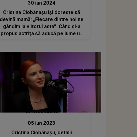
30 ian 2024
Cristina Ciobănașu își dorește să
devină mamă: „Fiecare dintre noi ne
gândim la viitorul asta”. Când și-a
propus actrița să aducă pe lume un
copil?
Stiri mondene
05 iun 2023
Cristina Ciobănașu, detalii