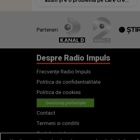
asum și e o problemă pe care cred
că o să o duc până în mormânt”
Parteneri:
Despre Radio Impuls
Frecvențe Radio Impuls
Politica de confidentialitate
Politica de cookies
Gestionați preferințele
Contact
Termeni si conditii
Cod deontologic