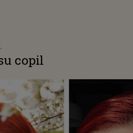
L
su copil