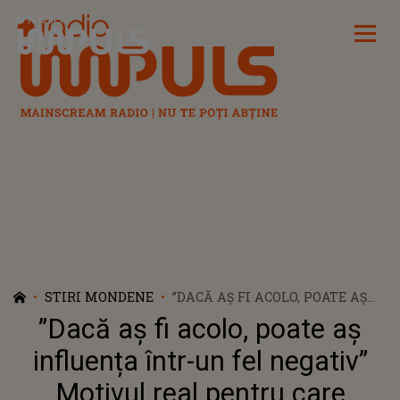
Radio Impuls
STIRI MONDENE
”DACĂ AȘ FI ACOLO, POATE AȘ
INFLUENȚA ÎNTR-UN FEL
”Dacă aș fi acolo, poate aș
NEGATIV” MOTIVUL REAL
PENTRU CARE CRISTINA
influența într-un fel negativ”
CIOBĂNAȘU NU VA MERGE LA
Motivul real pentru care
NUNTA LUI VLAD GHERMAN CU