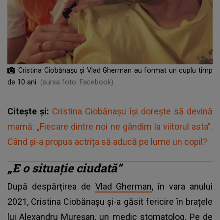
Cristina Ciobănașu și Vlad Gherman au format un cuplu timp
de 10 ani
(sursa foto: Facebook)
Citește și:
Cristina Ciobănașu își dorește să devină
mamă: „Fiecare dintre noi ne gândim la viitorul asta”.
Când și-a propus actrița să aducă pe lume un copil?
„E o situație ciudată”
După despărțirea de
Vlad Gherman
, în vara anului
2021, Cristina Ciobănașu și-a găsit fericire în brațele
lui Alexandru Mureșan, un medic stomatolog. Pe de