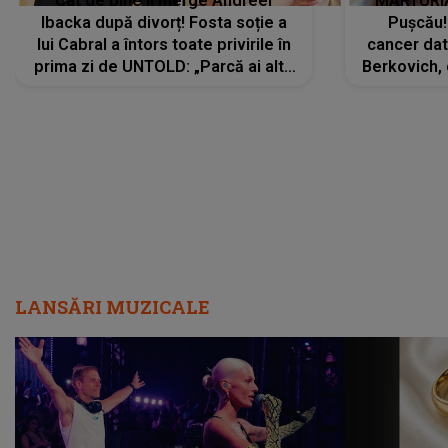
Cât de bine îi merge Andreei
MĂRTURIA
Ibacka după divorț! Fosta soție a
Pușcău!
lui Cabral a întors toate privirile în
cancer dato
prima zi de UNTOLD: „Parcă ai altă
Berkovich, 
strălucire, emani putere,
accident ru
încredere, siguranță...”
Dacă nu 
LANSĂRI MUZICALE