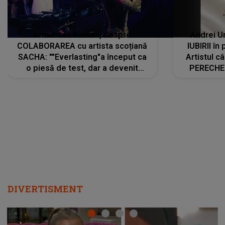
Armin van Buuren, despre
Andrei U
COLABORAREA cu artista scoțiană
IUBIRII în
SACHA: ""Everlasting"a început ca
Artistul 
o piesă de test, dar a devenit
PERECHE 
imediat preferata fanilor. Sacha și
care aleg
cu mine știam că nu am putea să o
același dr
păstrăm doar pentru noi prea mult
R
timp"
DIVERTISMENT