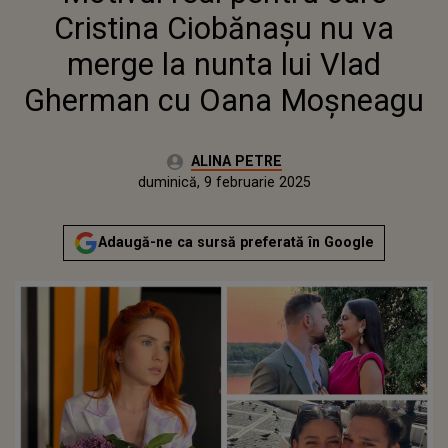
OANA MOȘNEAGU
Cristina Ciobănașu nu va
merge la nunta lui Vlad
Gherman cu Oana Moșneagu
Autor:
ALINA PETRE
Publicat:
luni, 18 martie 2024
Actualizat:
duminică, 9 februarie 2025
Adaugă-ne ca sursă preferată în Google