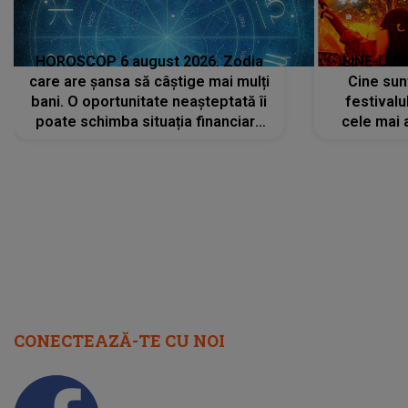
HOROSCOP 6 august 2026. Zodia
LINE-UP 
care are șansa să câștige mai mulți
Cine sunt
bani. O oportunitate neașteptată îi
festivalu
poate schimba situația financiară
cele mai 
la început de lună
sc
CONECTEAZĂ-TE CU NOI