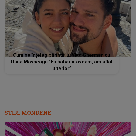
Cum se înțeleg părinții lui Vlad Gherman cu
Oana Moșneagu ”Eu habar n-aveam, am aflat
ulterior”
STIRI MONDENE