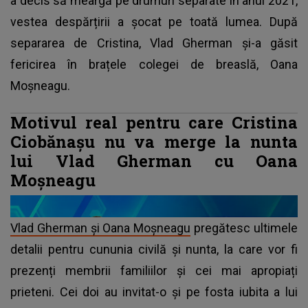
a decis să meargă pe drumuri separate în anul 2021,
vestea despărțirii a șocat pe toată lumea. După
separarea de Cristina, Vlad Gherman și-a găsit
fericirea în brațele colegei de breaslă, Oana
Moșneagu.
Motivul real pentru care Cristina
Ciobănașu nu va merge la nunta
lui Vlad Gherman cu Oana
Moșneagu
Vlad Gherman și Oana Moșneagu
pregătesc ultimele
detalii pentru cununia civilă și nunta, la care vor fi
prezenți membrii familiilor și cei mai apropiați
prieteni. Cei doi au invitat-o și pe fosta iubita a lui