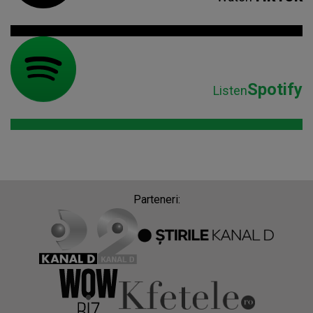
Spotify
Listen
Parteneri: