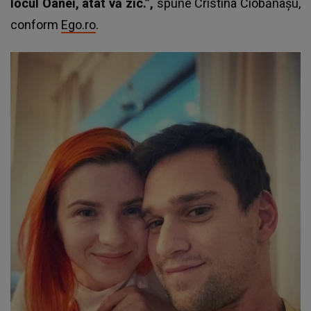
locul Oanei, atât vă zic.”
,
spune Cristina Ciobănașu,
conform
Ego.ro
.