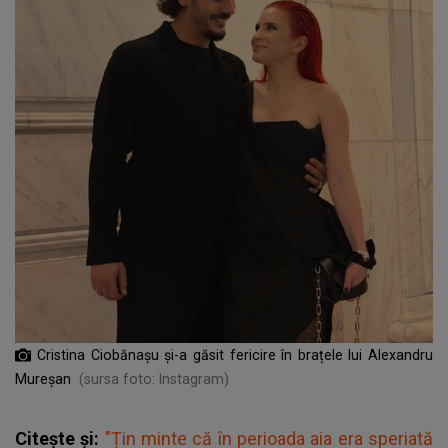
Cristina Ciobănașu și-a găsit fericire în brațele lui Alexandru
Mureșan
(sursa foto: Instagram)
Citește și:
"Țin minte că în perioada aia era speriată