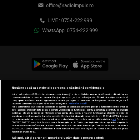
office@radioimpuls.ro
LIVE : 0754-222.999
WhatsApp: 0754-222.999
© 2019-2026 DOGAN MEDIA INTERNATIONAL SA, Toate
Nouă ne pasă ca datele tale personale să rămână confidențiale
drepturile rezervate.
Noi și partenerii noștri
589
stocăm și/sau accesăm informații pe dispozitivul dvs., precum identificatorii cookie unici pentru
prelucrarea datelor cu caracter personal. Puteți accepta sau gestiona preferințele dvs. făcând clic mai jos, respectiv vă
puteți opune utilizării unui interes legitim în orice moment pe pagina cu politica de confidențialitate. Aceste alegeri vor fi
raportate partenerilor noștri și nu vă vor afecta navigarea.
Mai multe detalii
Noi si partenerii nostri (retelele de socializare si agentiile de publicitate partenere, precum si furnizorii nostri de servicii de
date analitice) prelucram date pentru a permite website-ului sa functioneze, pentru a personaliza continutul si anunturile
publicitare afisate in functie de interesele si/sau profilul dvs., pentru a va oferi functionalitati aferente retelelor de
socializare si pentru a analiza traficul pe website. Beneficiati de drepturile prevazute de art. 15-22 din GDPR in legatura
cu prelucrarea datelor cu caracter personal. Aceste drepturi pot fi exercitate prin modalitatea indicata
aici
. Prin click pe
“ACCEPT TOATE”, acceptati folosirea tuturor Tehnologiilor de tip Cookie, care implica inclusiv acceptul dvs. cu privire la
stocarea/accesarea informatiilor de catre Vendor-ii cu care colaboram. Prin click pe “VREAU SA MODIFIC SETARILE
INDIVIDUAL” puteti schimba preferintele in mod individual, mai putin cele legate de cookie strict necesare pentru
functionarea website-ului.
Atât noi, cât și partenerii noștri prelucrăm datele pentru a oferi: