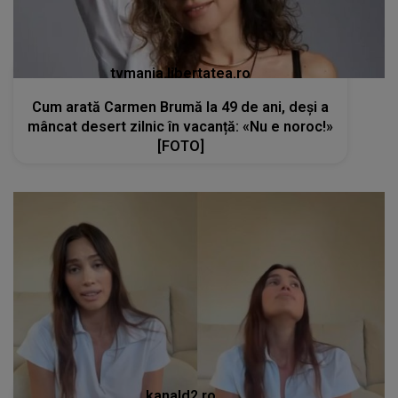
tvmania.libertatea.ro
Cum arată Carmen Brumă la 49 de ani, deși a
mâncat desert zilnic în vacanță: «Nu e noroc!»
[FOTO]
kanald2.ro