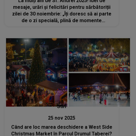
La mulți ani de Sf. Andrei 2025! Idei de
mesaje, urări și felicitări pentru sărbătoriții
zilei de 30 noiembrie: „Îți doresc să ai parte
de o zi specială, plină de momente
memorabile. Fie ca drumul vieții să-ți fie
presărat cu bucurii și împliniri”
Stiri
25 nov 2025
Când are loc marea deschidere a West Side
Christmas Market în Parcul Drumul Taberei?