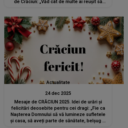
de Crăciun: „Văd cât de multe ai reușit să
obții, cât de mulți oameni te iubesc și cât de
mult te iubește Dumnezeu
Actualitate
24 dec 2025
Mesaje de CRĂCIUN 2025. Idei de urări și
felicitări deosebite pentru cei dragi: „Fie ca
Nașterea Domnului să vă lumineze sufletele
și casa, să aveți parte de sănătate, belșug și
fericire!”