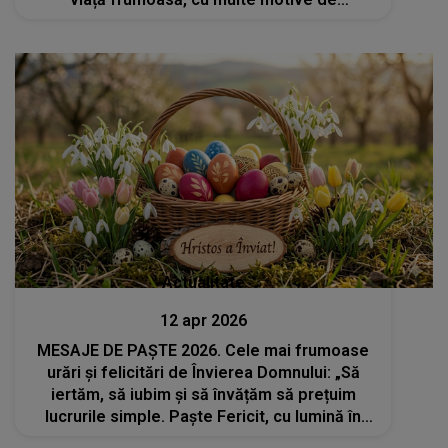
recunoștință, iar iubirea și pacea să nu
lipsească niciodată din sufletul tău”
Actualitate
12 apr 2026
MESAJE DE PAȘTE 2026. Cele mai frumoase
urări și felicitări de Învierea Domnului: „Să
iertăm, să iubim și să învățăm să prețuim
lucrurile simple. Paște Fericit, cu lumină în
suflet, mese îmbelșugate și zâmbete