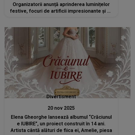
Organizatorii anunță aprinderea luminițelor
festive, focuri de artificii impresionante și un
concert live susținut de Andia
Divertisment
20 nov 2025
Elena Gheorghe lansează albumul “Crăciunul
e IUBIRE”, un proiect construit în 14 ani.
Artista cântă alături de fiica ei, Amelie, piesa