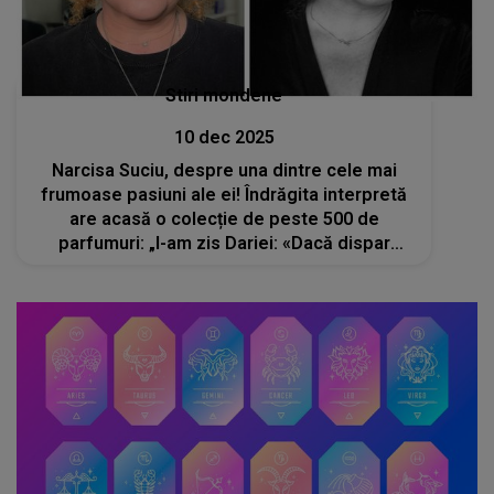
Stiri mondene
10 dec 2025
Narcisa Suciu, despre una dintre cele mai
frumoase pasiuni ale ei! Îndrăgita interpretă
are acasă o colecție de peste 500 de
parfumuri: „I-am zis Dariei: «Dacă dispar
înainte de plan, să nu le dai pe nimic. Ai putea
să îți cumperi o garsonieră măcar»”