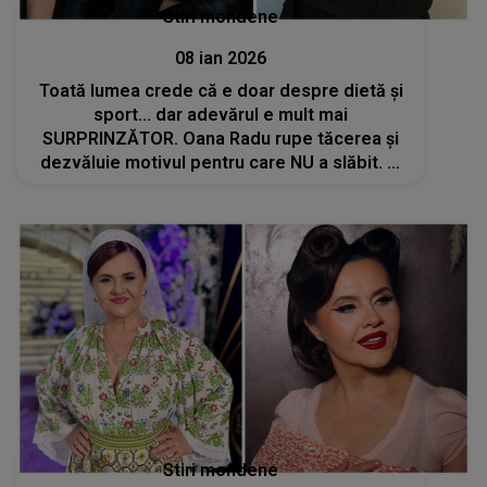
Stiri mondene
08 ian 2026
Toată lumea crede că e doar despre dietă și
sport... dar adevărul e mult mai
SURPRINZĂTOR. Oana Radu rupe tăcerea și
dezvăluie motivul pentru care NU a slăbit. Și
ce a spus de va uimi: "Am încadrat lucrurile
astea ca fiind ceva tragic și..."
Stiri mondene