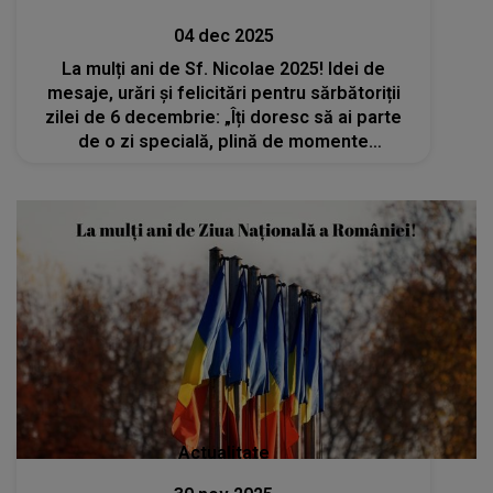
04 dec 2025
La mulți ani de Sf. Nicolae 2025! Idei de
mesaje, urări și felicitări pentru sărbătoriții
zilei de 6 decembrie: „Îți doresc să ai parte
de o zi specială, plină de momente
memorabile. Fie ca drumul vieții să îți fie
presărat cu bucurii și împliniri!”
Actualitate