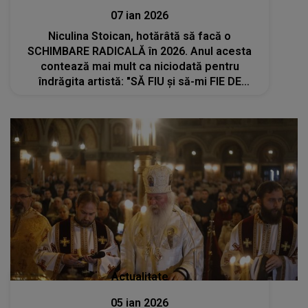
07 ian 2026
Niculina Stoican, hotărâtă să facă o
SCHIMBARE RADICALĂ în 2026. Anul acesta
contează mai mult ca niciodată pentru
îndrăgita artistă: "SĂ FIU și să-mi FIE DE
FOLOS tot ce...". Nimeni și nimic nu o mai
poate întoarce din drum. Ce a stat în spatele
deciziei
Actualitate
05 ian 2026