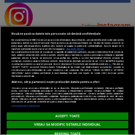
Instagram
Follow
Nouă ne pasă ca datele tale personale să rămână confidențiale
Noi și partenerii noștri
589
stocăm și/sau accesăm informații pe dispozitivul dvs., precum identificatorii cookie unici pentru
prelucrarea datelor cu caracter personal. Puteți accepta sau gestiona preferințele dvs. făcând clic mai jos, respectiv vă
puteți opune utilizării unui interes legitim în orice moment pe pagina cu politica de confidențialitate. Aceste alegeri vor fi
raportate partenerilor noștri și nu vă vor afecta navigarea.
Mai multe detalii
Noi si partenerii nostri (retelele de socializare si agentiile de publicitate partenere, precum si furnizorii nostri de servicii de
date analitice) prelucram date pentru a permite website-ului sa functioneze, pentru a personaliza continutul si anunturile
publicitare afisate in functie de interesele si/sau profilul dvs., pentru a va oferi functionalitati aferente retelelor de
socializare si pentru a analiza traficul pe website. Beneficiati de drepturile prevazute de art. 15-22 din GDPR in legatura
YouTube
cu prelucrarea datelor cu caracter personal. Aceste drepturi pot fi exercitate prin modalitatea indicata
aici
. Prin click pe
Subscribe
“ACCEPT TOATE”, acceptati folosirea tuturor Tehnologiilor de tip Cookie, care implica inclusiv acceptul dvs. cu privire la
stocarea/accesarea informatiilor de catre Vendor-ii cu care colaboram. Prin click pe “VREAU SA MODIFIC SETARILE
INDIVIDUAL” puteti schimba preferintele in mod individual, mai putin cele legate de cookie strict necesare pentru
functionarea website-ului.
Atât noi, cât și partenerii noștri prelucrăm datele pentru a oferi:
Stocarea și/sau accesarea informațiilor de pe un dispozitiv. Măsurarea performanței reclamelor. Utilizarea profilurilor
pentru selectarea conținutului personalizat. Dezvoltarea și îmbunătățirea serviciilor. Crearea profilurilor de conținut
personalizat. Utilizarea profilurilor pentru selectarea publicității personalizate. Crearea profilurilor pentru publicitate
personalizată. Măsurarea performanței conținutului. Înțelegerea publicului prin statistici sau combinații de date din surse
diferite. Utilizarea de date limitate pentru a selecta publicitatea. Utilizarea datelor limitate pentru a selecta conținutul.
Date precise de geolocație și identificarea prin scanarea dispozitivului.
TikTok
Watch
Listă parteneri (furnizori)
MUSIC NON STOP
ACCEPT TOATE
Loading...
#hitperepeat
VREAU SA MODIFIC SETARILE INDIVIDUAL
RESPING TOATE