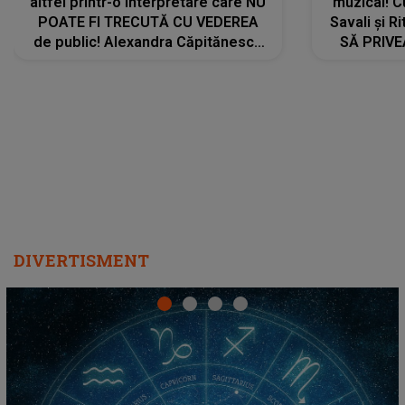
altfel printr-o interpretare care NU
muzical! C
POATE FI TRECUTĂ CU VEDEREA
Savali și Ri
de public! Alexandra Căpitănescu
SĂ PRIV
a lansat VERSIUNEA LIVE a piesei
DIVERTISMENT