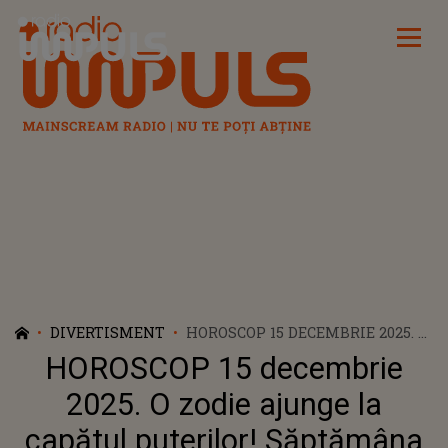
Radio Impuls
DIVERTISMENT
HOROSCOP 15 DECEMBRIE 2025. O
ZODIE AJUNGE LA CAPĂTUL
HOROSCOP 15 decembrie
PUTERILOR! SĂPTĂMÂNA
ÎNCEPE CU SUPĂRĂRI, CERTURI
2025. O zodie ajunge la
ȘI DECIZII GRELE. NICI
capătul puterilor! Săptămâna
PERSOANA IUBITĂ NU VA