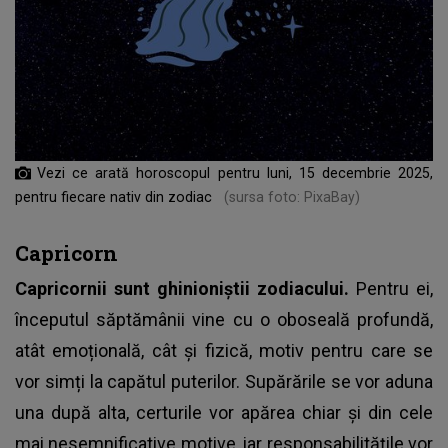
Vezi ce arată horoscopul pentru luni, 15 decembrie 2025,
pentru fiecare nativ din zodiac
(sursa foto: PixaBay)
Capricorn
Capricornii sunt ghinioniștii zodiacului.
Pentru ei,
începutul săptămânii vine cu o oboseală profundă,
atât emoțională, cât și fizică, motiv pentru care se
vor simți la capătul puterilor. Supărările se vor aduna
una după alta, certurile vor apărea chiar și din cele
mai nesemnificative motive, iar responsabilitățile vor