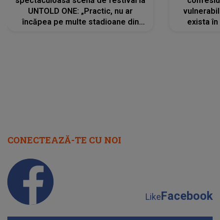
spectaculoasă scenă de festival la
confesiu
UNTOLD ONE: „Practic, nu ar
vulnerabil
încăpea pe multe stadioane din
exista în
lume”. Evenimentul începe joi, 6
august 2026
CONECTEAZĂ-TE CU NOI
Facebook
Like