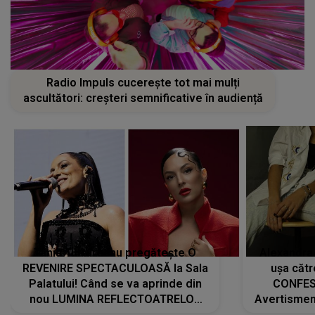
Radio Impuls cucerește tot mai mulți
ascultători: creșteri semnificative în audiență
Tania Turtureanu pregătește O
Alexandra
REVENIRE SPECTACULOASĂ la Sala
ușa cătr
Palatului! Când se va aprinde din
CONFES
nou LUMINA REFLECTOATRELOR
Avertismentu
pentru artistă: " Vor fi multe
rămas ÎNT