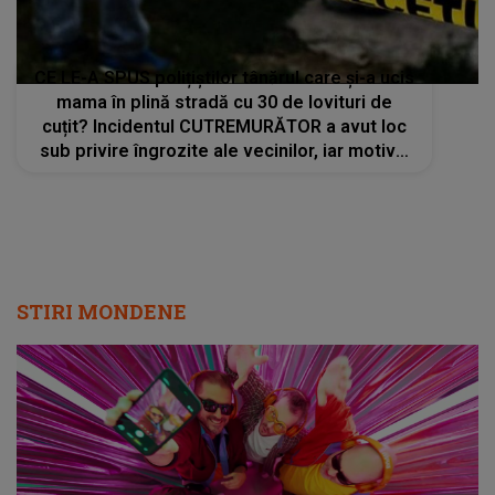
CE LE-A SPUS polițiștilor tânărul care și-a ucis
mama în plină stradă cu 30 de lovituri de
cuțit? Incidentul CUTREMURĂTOR a avut loc
sub privire îngrozite ale vecinilor, iar motivul
din spatele gestului extrem a șocat pe toată
lumea
STIRI MONDENE