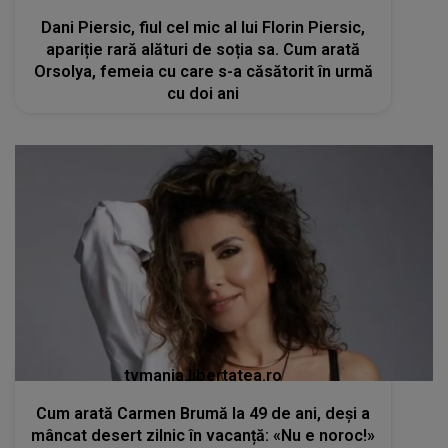
Dani Piersic, fiul cel mic al lui Florin Piersic,
apariție rară alături de soția sa. Cum arată
Orsolya, femeia cu care s-a căsătorit în urmă
cu doi ani
tvmania.libertatea.ro
Cum arată Carmen Brumă la 49 de ani, deși a
mâncat desert zilnic în vacanță: «Nu e noroc!»