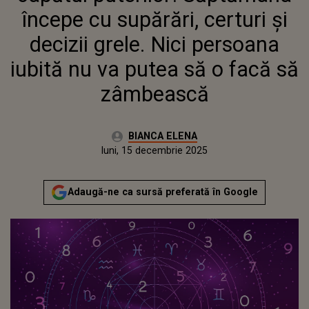
PUTEA SĂ O FACĂ SĂ
începe cu supărări, certuri și
ZÂMBEASCĂ
decizii grele. Nici persoana
iubită nu va putea să o facă să
zâmbească
Autor:
BIANCA ELENA
Publicat:
luni, 15 decembrie 2025
Actualizat:
luni, 15 decembrie 2025
Adaugă-ne ca sursă preferată în Google