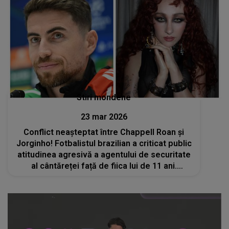
Stiri mondene
23 mar 2026
Conflict neașteptat între Chappell Roan și
Jorginho! Fotbalistul brazilian a criticat public
atitudinea agresivă a agentului de securitate
al cântăreței față de fiica lui de 11 ani.
Reacția artistei: „Este nedrept ca...”