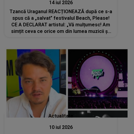
14 iul 2026
Tzancă Uraganul REACȚIONEAZĂ după ce s-a
spus că a „salvat” festivalul Beach, Please!
CE A DECLARAT artistul: „Vă mulțumesc! Am
simțit ceva ce orice om din lumea muzicii și-
ar dori să simtă”
Actualitate
10 iul 2026