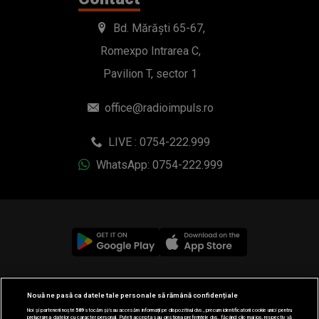
Bd. Mărăști 65-67,
Romexpo Intrarea C,
Pavilion T, sector 1
office@radioimpuls.ro
LIVE : 0754-222.999
WhatsApp: 0754-222.999
© 2019-2026 DOGAN MEDIA INTERNATIONAL SA, Toate
Nouă ne pasă ca datele tale personale să rămână confidențiale
drepturile rezervate.
Noi și partenerii noștri
589
stocăm și/sau accesăm informații pe dispozitivul dvs., precum identificatorii cookie unici pentru
prelucrarea datelor cu caracter personal. Puteți accepta sau gestiona preferințele dvs. făcând clic mai jos, respectiv vă