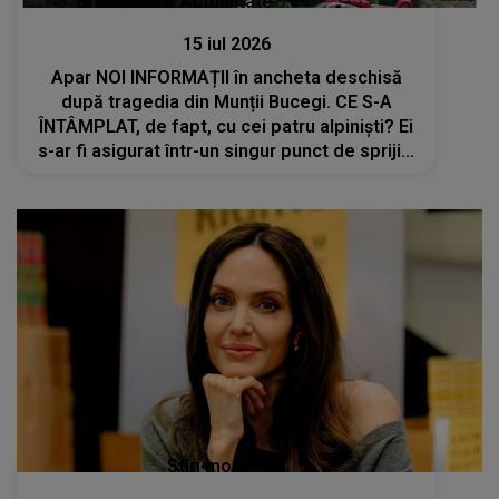
Actualitate
15 iul 2026
Apar NOI INFORMAȚII în ancheta deschisă
după tragedia din Munții Bucegi. CE S-A
ÎNTÂMPLAT, de fapt, cu cei patru alpiniști? Ei
s-ar fi asigurat într-un singur punct de sprijin,
vechi de peste 30 de ani
Stiri mondene