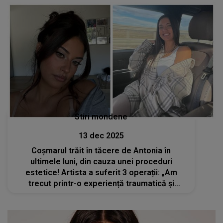
Stiri mondene
13 dec 2025
Coșmarul trăit în tăcere de Antonia în
ultimele luni, din cauza unei proceduri
estetice! Artista a suferit 3 operații: „Am
trecut printr-o experiență traumatică și
periculoasă care sincer ar fi putut să aibă un
final tragic…”