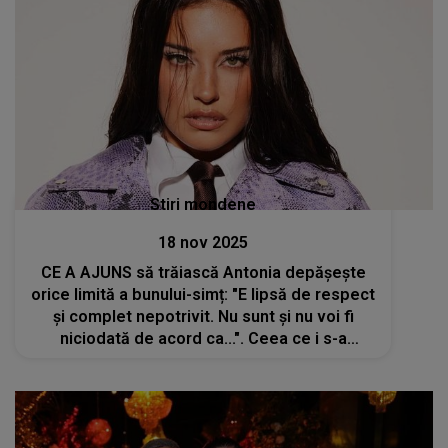
Stiri mondene
18 nov 2025
CE A AJUNS să trăiască Antonia depășește
orice limită a bunului-simț: "E lipsă de respect
și complet nepotrivit. Nu sunt și nu voi fi
niciodată de acord ca...". Ceea ce i s-a
întâmplat stârnește FURIE și INDIGNARE
peste tot. NU mai tace. NU mai acceptă