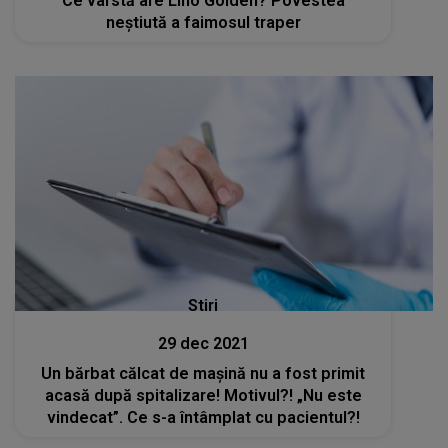
Ce vârstă are Lino Golden? Povestea
neştiută a faimosul traper
Stiri
29 dec 2021
Un bărbat călcat de mașină nu a fost primit
acasă după spitalizare! Motivul?! „Nu este
vindecat”. Ce s-a întâmplat cu pacientul?!