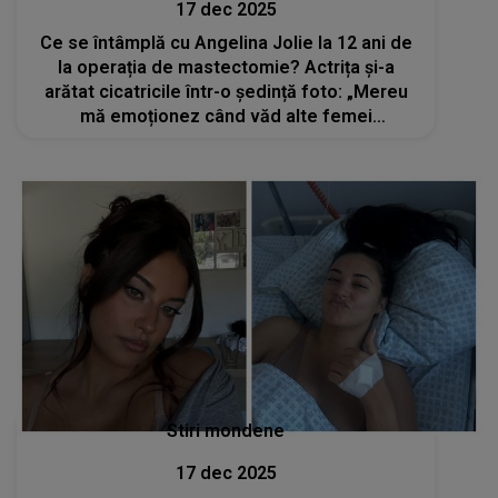
17 dec 2025
Ce se întâmplă cu Angelina Jolie la 12 ani de
la operația de mastectomie? Actrița și-a
arătat cicatricile într-o ședință foto: „Mereu
mă emoționez când văd alte femei
împărtăşind cicatricile lor”
Stiri mondene
17 dec 2025