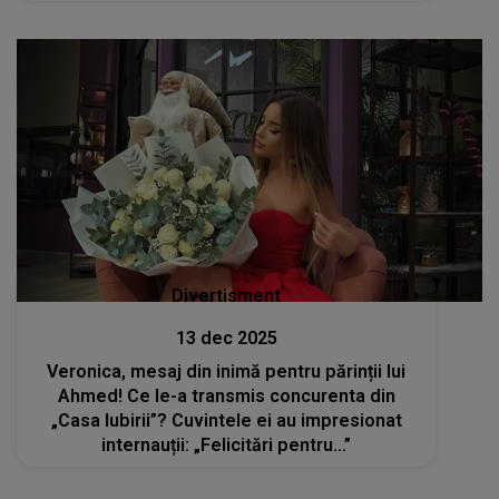
reluată: „Nu m-am gândit vreodată că în
acest scandal va fi implicat fiul meu”
Divertisment
13 dec 2025
Veronica, mesaj din inimă pentru părinții lui
Ahmed! Ce le-a transmis concurenta din
„Casa Iubirii”? Cuvintele ei au impresionat
internauții: „Felicitări pentru...”