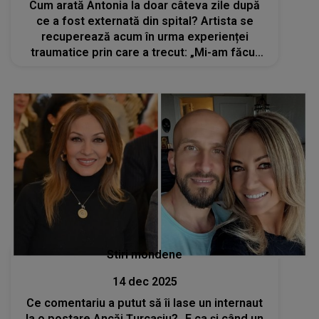
Cum arată Antonia la doar câteva zile după
ce a fost externată din spital? Artista se
recuperează acum în urma experienței
traumatice prin care a trecut: „Mi-am făcut
câteva poze drăguțe ca să-mi ridic puțin
moralul”
Stiri mondene
14 dec 2025
Ce comentariu a putut să îi lase un internaut
la o postare Ancăi Țurcașiu? „E ca și când un