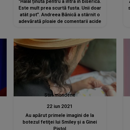
"Halal ținută pentru a intra în biserică.
Este mult prea scurtă fusta. Unii doar
atât pot". Andreea Bănică a stârnit o
adevărată ploaie de comentarii acide
Stiri mondene
22 iun 2021
Au apărut primele imagini de la
botezul fetiţei lui Smiley şi a Ginei
Pistol