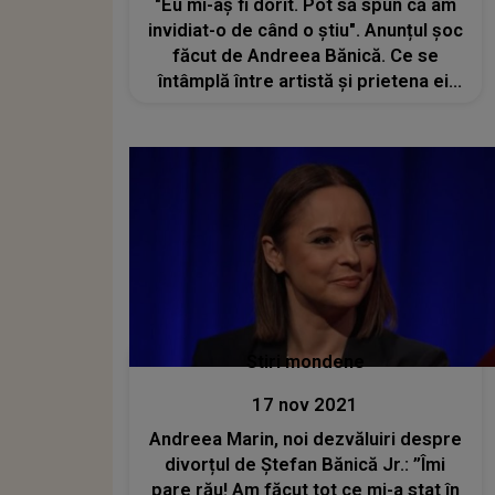
"Eu mi-aș fi dorit. Pot să spun că am
invidiat-o de când o știu". Anunțul șoc
făcut de Andreea Bănică. Ce se
întâmplă între artistă și prietena ei,
Anca Serea
Stiri mondene
17 nov 2021
Andreea Marin, noi dezvăluiri despre
divorțul de Ștefan Bănică Jr.: ”Îmi
pare rău! Am făcut tot ce mi-a stat în