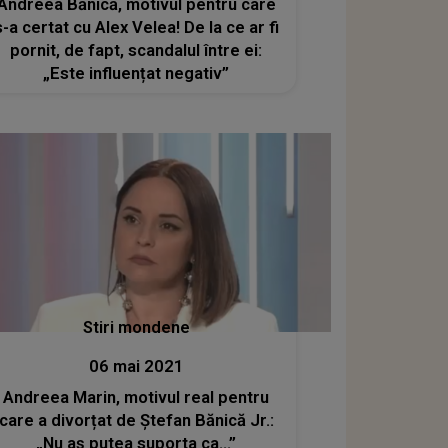
Andreea Bănică, motivul pentru care
s-a certat cu Alex Velea! De la ce ar fi
pornit, de fapt, scandalul între ei:
„Este influențat negativ”
Stiri mondene
06 mai 2021
Andreea Marin, motivul real pentru
care a divorțat de Ștefan Bănică Jr.:
„Nu aș putea suporta ca...”