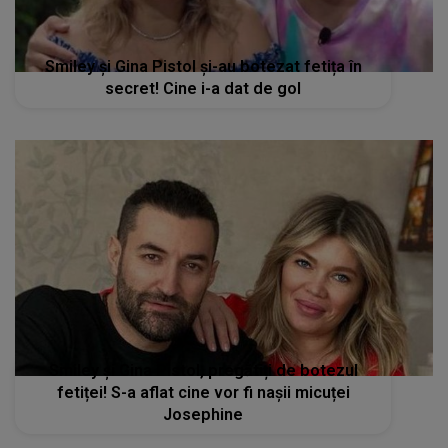
Smiley și Gina Pistol și-au botezat fetița în
secret! Cine i-a dat de gol
Smiley și Gina Pistol, pregătiți de botezul
fetiței! S-a aflat cine vor fi nașii micuței
Josephine