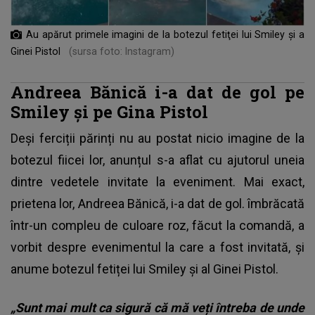
Au apărut primele imagini de la botezul fetiţei lui Smiley şi a
Ginei Pistol
(sursa foto: Instagram)
Andreea Bănică i-a dat de gol pe
Smiley și pe Gina Pistol
Deși ferciții părinți nu au postat nicio imagine de la
botezul fiicei lor, anunțul s-a aflat cu ajutorul uneia
dintre vedetele invitate la eveniment. Mai exact,
prietena lor,
Andreea Bănică
, i-a dat de gol. îmbrăcată
într-un compleu de culoare roz, făcut la comandă, a
vorbit despre evenimentul la care a fost invitată, și
anume botezul fetiței lui Smiley și al Ginei Pistol.
„Sunt mai mult ca sigură că mă veți întreba de unde