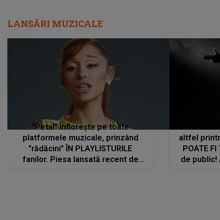
LANSĂRI MUZICALE
"Petal" înflorește pe toate
De această 
platformele muzicale, prinzând
altfel prin
"rădăcini" ÎN PLAYLISTURILE
POATE FI
fanilor. Piesa lansată recent de
de public!
Ariana Grande îi face pe
a lansat V
ascultători SĂ O ASCULTE PE
REPEAT