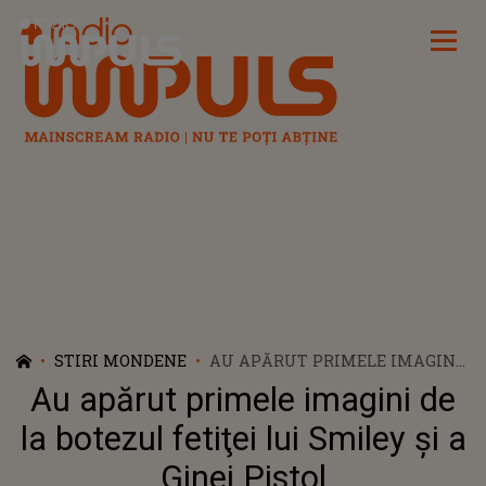
Radio Impuls
STIRI MONDENE
AU APĂRUT PRIMELE IMAGINI
DE LA BOTEZUL FETIŢEI LUI
Au apărut primele imagini de
SMILEY ŞI A GINEI PISTOL
la botezul fetiţei lui Smiley şi a
Ginei Pistol