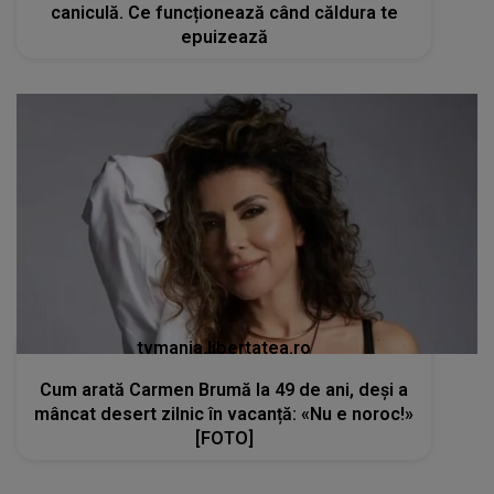
caniculă. Ce funcționează când căldura te
epuizează
tvmania.libertatea.ro
Cum arată Carmen Brumă la 49 de ani, deși a
mâncat desert zilnic în vacanță: «Nu e noroc!»
[FOTO]