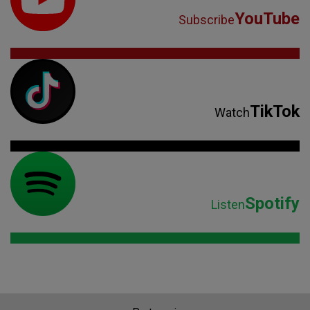
YouTube
Subscribe
TikTok
Watch
Spotify
Listen