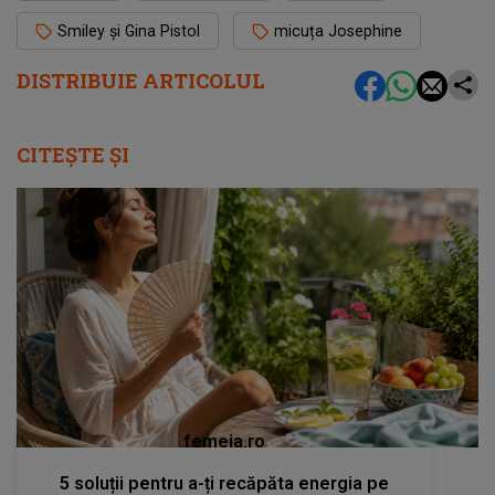
Smiley și Gina Pistol
micuța Josephine
DISTRIBUIE ARTICOLUL
CITEȘTE ȘI
femeia.ro
5 soluții pentru a-ți recăpăta energia pe