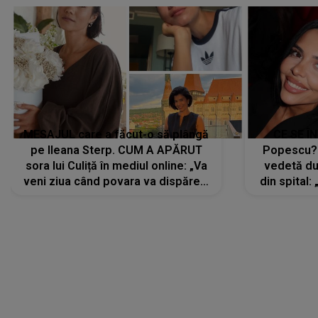
MESAJUL care a făcut-o să plângă
CE SE Î
pe Ileana Sterp. CUM A APĂRUT
Popescu?
sora lui Culiță în mediul online: „Va
vedetă du
veni ziua când povara va dispărea,
din spital:
iar lacrimile...”