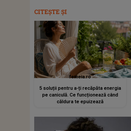
CITEȘTE ȘI
femeia.ro
5 soluții pentru a-ți recăpăta energia
pe caniculă. Ce funcționează când
căldura te epuizează