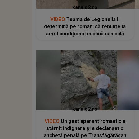
kanald2.ro
VIDEO
Teama de Legionella îi
determină pe români să renunțe la
aerul condiționat în plină caniculă
kanald2.ro
VIDEO
Un gest aparent romantic a
stârnit indignare și a declanșat o
anchetă penală pe Transfăgărășan