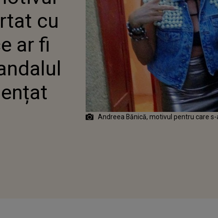
 DE FAPT, SCANDALUL
rtat cu
I: „ESTE INFLUENȚAT
”
e ar fi
candalul
uențat
Andreea Bănică, motivul pentru care s-