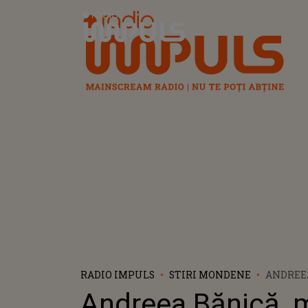
Radio Impuls
RADIO IMPULS
STIRI MONDENE
ANDREE
PENTRU 
Andreea Bănică, 
ALEX VEL