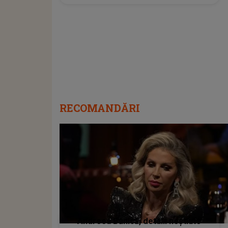
RECOMANDĂRI
Andreea Bănică, detalii neștiute