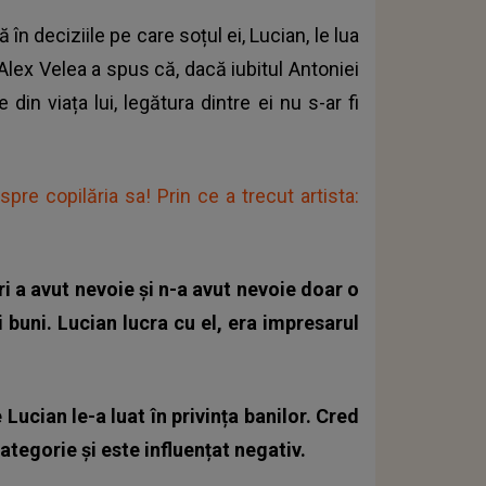
n deciziile pe care soțul ei, Lucian, le lua
 Alex Velea
a spus că, dacă iubitul Antoniei
din viața lui, legătura dintre ei nu s-ar fi
pre copilăria sa! Prin ce a trecut artista:
ri a avut nevoie și n-a avut nevoie doar o
i buni. Lucian lucra cu el, era impresarul
Lucian le-a luat în privința banilor. Cred
tegorie și este influențat negativ.