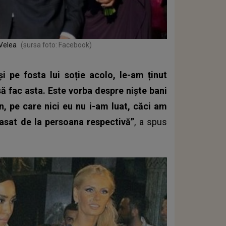
 Velea
(sursa foto: Facebook)
i pe fosta lui soție acolo, le-am ținut
să fac asta. Este vorba despre niște bani
n, pe care nici eu nu i-am luat, căci am
casat de la persoana respectivă”
, a spus