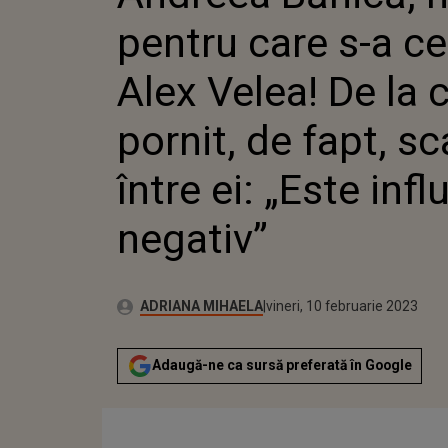
PORNIT,
pentru care s-a ce
ÎNTRE E
NEGATIV
Alex Velea! De la c
pornit, de fapt, s
între ei: „Este infl
negativ”
Publicat:
Autor:
joi, 10 februarie 2022
Actualizat:
ADRIANA MIHAELA
vineri, 10 februarie 2023
Adaugă-ne ca sursă preferată în Google