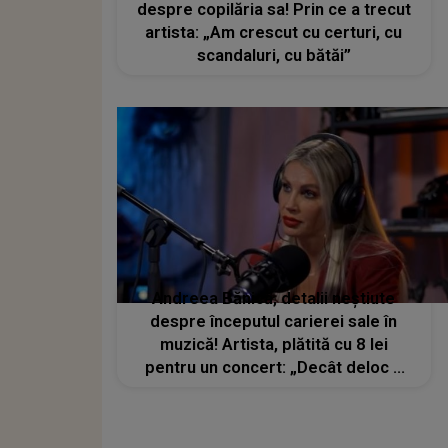
despre copilăria sa! Prin ce a trecut
artista: „Am crescut cu certuri, cu
scandaluri, cu bătăi”
Andreea Bănică, detalii neștiute
despre începutul carierei sale în
muzică! Artista, plătită cu 8 lei
pentru un concert: „Decât deloc e
bine și puțin”