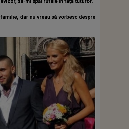
vizor, să-mi spăl rufele în fața tuturor.
familie, dar nu vreau să vorbesc despre