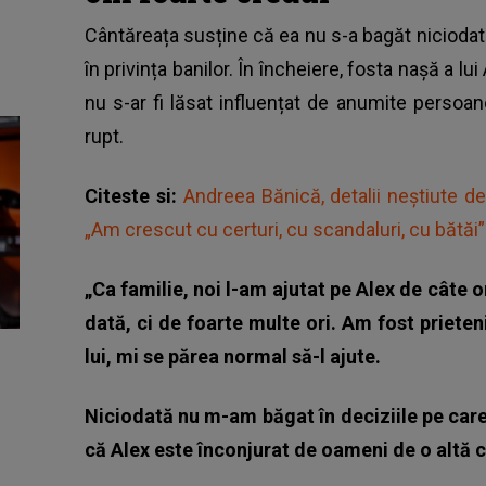
Cântăreața susține că ea nu s-a bagăt niciodată î
în privința banilor. În încheiere,
fosta nașă a lui
nu s-ar fi lăsat influențat de anumite persoane 
rupt.
Citeste si:
Andreea Bănică, detalii neștiute des
„Am crescut cu certuri, cu scandaluri, cu bătăi”
„Ca familie, noi l-am ajutat pe Alex de câte o
dată, ci de foarte multe ori. Am fost prieten
lui, mi se părea normal să-l ajute.
Niciodată nu m-am băgat în deciziile pe care 
că Alex este înconjurat de oameni de o altă ca