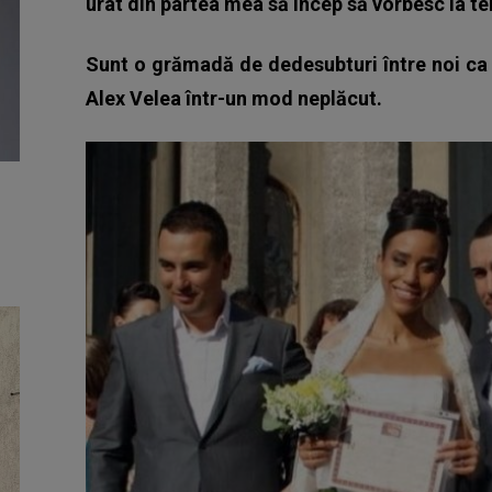
urât din partea mea să încep să vorbesc la tele
Sunt o grămadă de dedesubturi între noi ca 
Alex Velea într-un mod neplăcut.