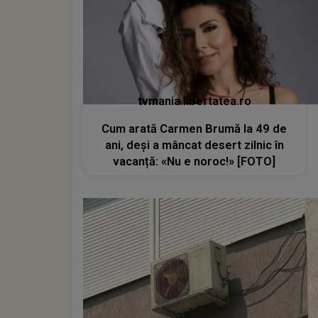
tvmania.libertatea.ro
Cum arată Carmen Brumă la 49 de
ani, deși a mâncat desert zilnic în
vacanță: «Nu e noroc!» [FOTO]