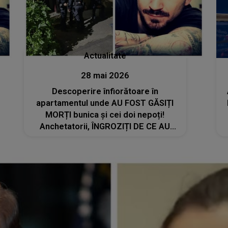
Actualitate
28 mai 2026
Descoperire înfiorătoare în
apartamentul unde AU FOST GĂSIȚI
MORȚI bunica și cei doi nepoți!
Anchetatorii, ÎNGROZIȚI DE CE AU
GĂSIT ÎN CAMERA AUTORULUI
CRIMEI. Nici în filme nu vezi așa ceva