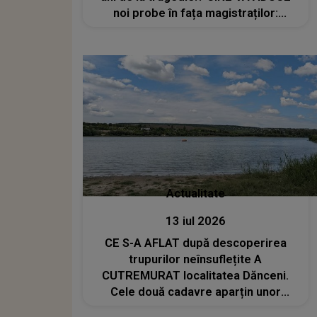
noi probe în fața magistraților:
„Echipa finalizează ultimele detalii
ale raportului”
Actualitate
13 iul 2026
CE S-A AFLAT după descoperirea
trupurilor neînsuflețite A
CUTREMURAT localitatea Dănceni.
Cele două cadavre aparțin unor
femei, iar anchetatorii au rămas