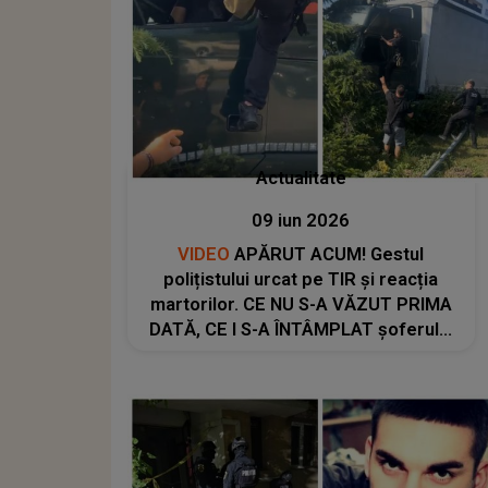
Actualitate
09 iun 2026
VIDEO
APĂRUT ACUM! Gestul
polițistului urcat pe TIR și reacția
martorilor. CE NU S-A VĂZUT PRIMA
DATĂ, CE I S-A ÎNTÂMPLAT șoferului
după dezastrul rutier și CE LE-A
RECUNOSCUT anchetatorilor: "Dă-i
cu spray! Dă-i una la coaste! Înmoaie-
l, f..."