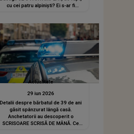
cu cei patru alpiniști? Ei s-ar fi
asigurat într-un singur punct de
sprijin, vechi de peste 30 de ani
Actualitate
29 iun 2026
Detalii despre bărbatul de 39 de ani
găsit spânzurat lângă casă.
Anchetatorii au descoperit o
SCRISOARE SCRISĂ DE MÂNĂ. Ce
scria în mesaj și CE S-A AFLAT