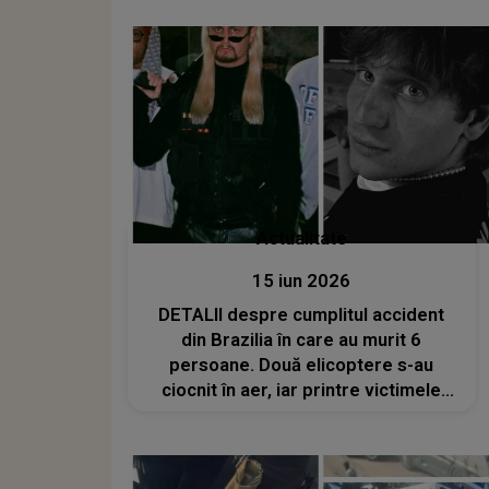
șocați de ceea ce au văzut la fața
locului:"A fost..."
Actualitate
15 iun 2026
DETALII despre cumplitul accident
din Brazilia în care au murit 6
persoane. Două elicoptere s-au
ciocnit în aer, iar printre victimele
tragediei se numără un celebru
cântăreț și un YouTuber. Ancheta
este în desfășurare