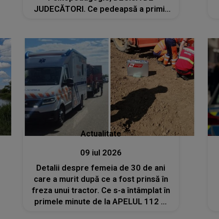
JUDECĂTORI. Ce pedeapsă a primit
după și-a ucis mama cu sânge rece:
"Ca să-și..."
Actualitate
09 iul 2026
Detalii despre femeia de 30 de ani
care a murit după ce a fost prinsă în
freza unui tractor. Ce s-a întâmplat în
primele minute de la APELUL 112 și
ce au descoperit anchetatorii LA