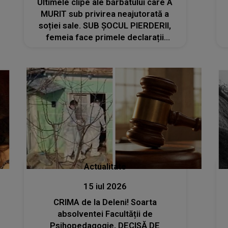
Ultimele clipe ale bărbatului care A
MURIT sub privirea neajutorată a
soției sale. SUB ȘOCUL PIERDERII,
femeia face primele declarații
anchetatorilor. MARTORII SUNT
ÎNGROZIȚI de ce s-a întâmplat în acea
zi tragică pe plajă
Actualitate
15 iul 2026
CRIMA de la Deleni! Soarta
absolventei Facultății de
Psihopedagogie, DECISĂ DE