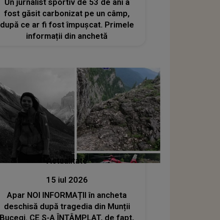
Un jurnalist sportiv de 53 de ani a
fost găsit carbonizat pe un câmp,
după ce ar fi fost împușcat. Primele
informații din anchetă
Actualitate
15 iul 2026
Apar NOI INFORMAȚII în ancheta
deschisă după tragedia din Munții
Bucegi. CE S-A ÎNTÂMPLAT, de fapt,