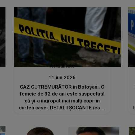
FAȚA LOCULUI: "Ar fi căzut în..."
Actualitate
11 iun 2026
CAZ CUTREMURĂTOR în Botoșani. O
femeie de 32 de ani este suspectată
că și-a îngropat mai mulți copii în
curtea casei. DETALII ȘOCANTE ies la
iveală din anchetă