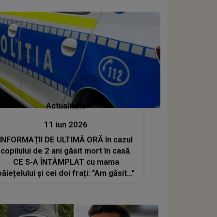
despre el înainte de tragedie
Actualitate
11 iun 2026
INFORMAȚII DE ULTIMĂ ORĂ în cazul
copilului de 2 ani găsit mort în casă.
CE S-A ÎNTÂMPLAT cu mama
băiețelului și cei doi frați: "Am găsit..."