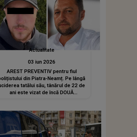
Actualitate
03 iun 2026
AREST PREVENTIV pentru fiul
polițistului din Piatra-Neamț. Pe lângă
uciderea tatălui său, tânărul de 22 de
ani este vizat de încă DOUĂ
INFRACȚIUNI. Ce au descoperit
anchetatorii