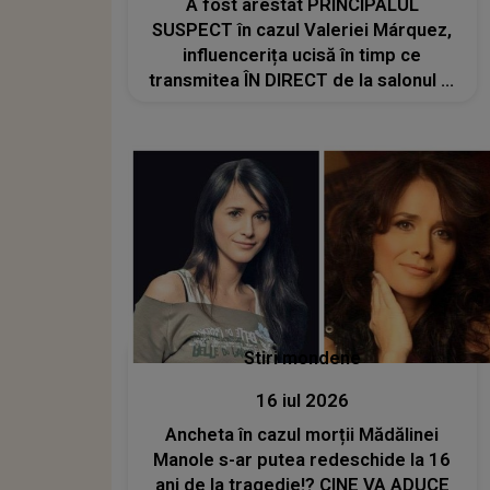
A fost arestat PRINCIPALUL
SUSPECT în cazul Valeriei Márquez,
influencerița ucisă în timp ce
transmitea ÎN DIRECT de la salonul ei
de înfrumusețare. Familia tinerei, ÎN
STARE DE ȘOC după ce a aflat
despre cine este vorba: "A
amenințat-o în..."
Stiri mondene
16 iul 2026
Ancheta în cazul morții Mădălinei
Manole s-ar putea redeschide la 16
ani de la tragedie!? CINE VA ADUCE