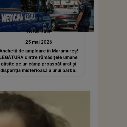
Actualitate
25 mai 2026
Anchetă de amploare în Maramureș!
LEGĂTURA dintre rămășițele umane
găsite pe un câmp proaspăt arat și
dispariția misterioasă a unui bărbat
în 2022