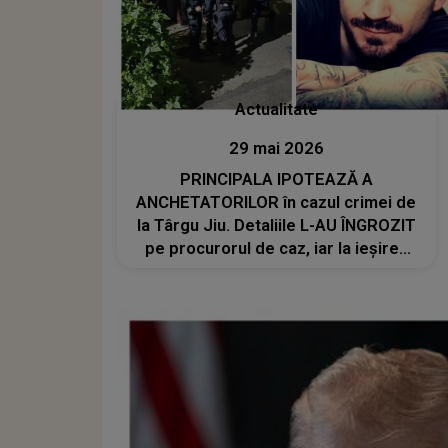
Actualitate
29 mai 2026
PRINCIPALA IPOTEAZĂ A
ANCHETATORILOR în cazul crimei de
la Târgu Jiu. Detaliile L-AU ÎNGROZIT
pe procurorul de caz, iar la ieșirea
din apartament a fost SUB SEMNUL
ȘOCULUI: "Nu am mai întâlnit așa
ceva. Își crease un..."