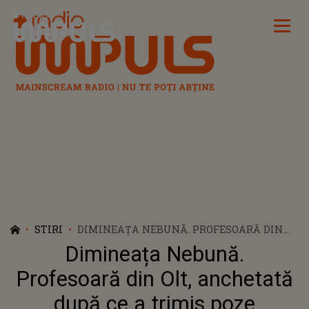
Radio Impuls
STIRI
DIMINEAȚA NEBUNĂ. PROFESOARĂ DIN
OLT, ANCHETATĂ DUPĂ CE A TRIMIS POZE
Dimineața Nebună.
DEOCHEATE ELEVILOR SĂI. CUM A
COMENTAT ASTA?!
Profesoară din Olt, anchetată
după ce a trimis poze