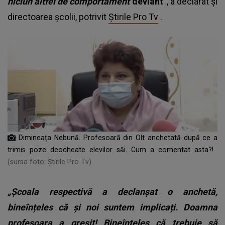
niciun altfel de comportament
deviant”
, a declarat și
directoarea școlii, potrivit
Știrile Pro Tv
.
Dimineața Nebună. Profesoară din Olt anchetată după ce a
trimis poze deocheate elevilor săi. Cum a comentat asta?!
(sursa foto: Știrile Pro Tv)
„Școala respectivă a declanșat o anchetă,
bineînțeles că și noi suntem implicați. Doamna
profesoara a greșit! Bineînțeles că trebuie să