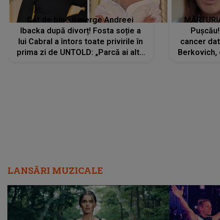
Cât de bine îi merge Andreei
MĂRTURIA
Ibacka după divorț! Fosta soție a
Pușcău!
lui Cabral a întors toate privirile în
cancer dato
prima zi de UNTOLD: „Parcă ai altă
Berkovich, 
strălucire, emani putere,
accident ru
încredere, siguranță...”
Dacă nu 
LANSĂRI MUZICALE