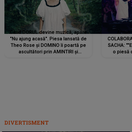
Când DORUL devine muzică, apare
Armin 
"Nu ajung acasă". Piesa lansată de
COLABORAR
Theo Rose și DOMINO îi poartă pe
SACHA: ""E
ascultători prin AMINTIRI și
o piesă 
REGĂSIRI, iar drumul emoțiilor
imediat pre
trece prin sufletul publicului:
cu mine șt
"Pentru toți cei care au plecat
păstrăm do
departe ca să le fie mai bine"
DIVERTISMENT