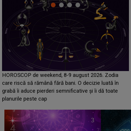
Emanuel a ținut ACEST DETALIU ASCUNS până
acum! În fața Alexandrei, concurentul din Casa Iubirii
face o MĂRTURISIRE NEAȘTEPTATĂ despre mama
sa: "I-am spus și ei în față, eu nu te iubesc pentru
că..."