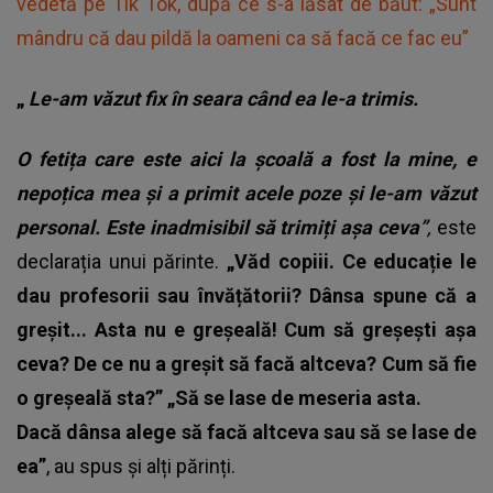
vedetă pe Tik Tok, după ce s-a lăsat de băut: „Sunt
mândru că dau pildă la oameni ca să facă ce fac eu”
„
Le-am văzut fix în seara când ea le-a trimis.
O fetița care este aici la școală a fost la mine, e
nepoțica mea și a primit acele poze și le-am văzut
personal. Este inadmisibil să trimiți așa ceva”
,
este
declarația unui părinte.
„Văd copiii. Ce educație le
dau profesorii sau învățătorii? Dânsa spune că a
greșit... Asta nu e greșeală! Cum să greșești așa
ceva? De ce nu a greșit să facă altceva? Cum să fie
o greșeală sta?” „Să se lase de meseria asta.
Dacă dânsa alege să facă altceva sau să se lase de
ea”
, au spus și alți părinți.