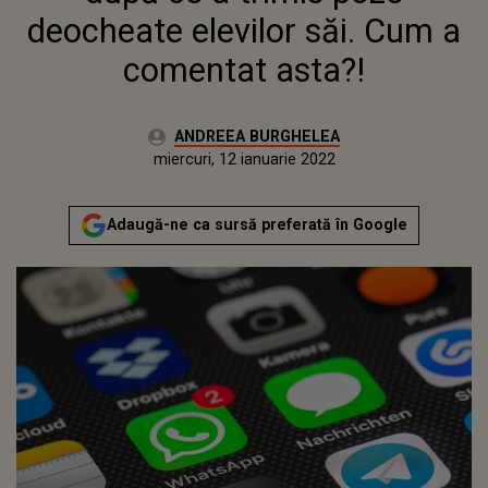
deocheate elevilor săi. Cum a
comentat asta?!
Autor:
ANDREEA BURGHELEA
Publicat:
miercuri, 12 ianuarie 2022
Actualizat:
miercuri, 12 ianuarie 2022
Adaugă-ne ca sursă preferată în Google