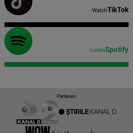
TikTok
Watch
Spotify
Listen
Parteneri: