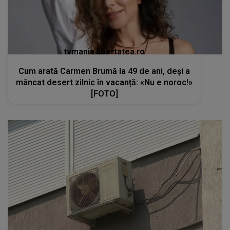
tvmania.libertatea.ro
Cum arată Carmen Brumă la 49 de ani, deși a
mâncat desert zilnic în vacanță: «Nu e noroc!»
[FOTO]