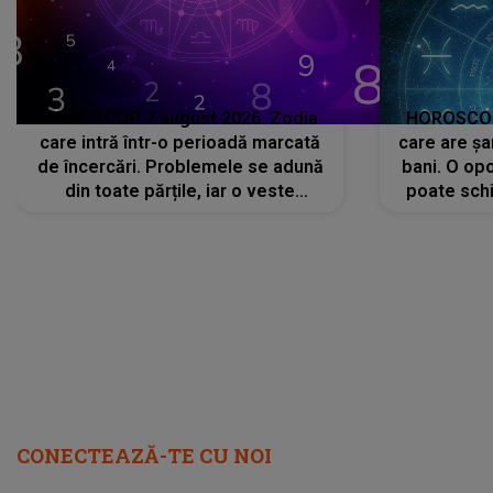
HOROSCOP 7 august 2026. Zodia
HOROSCOP 
care intră într-o perioadă marcată
care are șa
de încercări. Problemele se adună
bani. O opo
din toate părțile, iar o veste
poate schi
neașteptată îi dă planurile peste
la
cap
CONECTEAZĂ-TE CU NOI