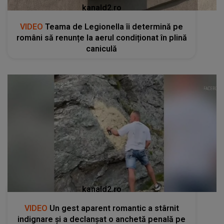
kanald2.ro
VIDEO
Teama de Legionella îi determină pe
români să renunțe la aerul condiționat în plină
caniculă
kanald2.ro
VIDEO
Un gest aparent romantic a stârnit
indignare și a declanșat o anchetă penală pe