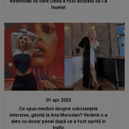
estetician cu care Deea a fost acuzată că l-a
înșelat
Stiri mondene
01 apr 2023
Ce spun medicii despre substanțele
interzise, găsită la Ana Morodan? Vedeta s-a
ales cu dosar penal după ce a fost oprită în
trafic