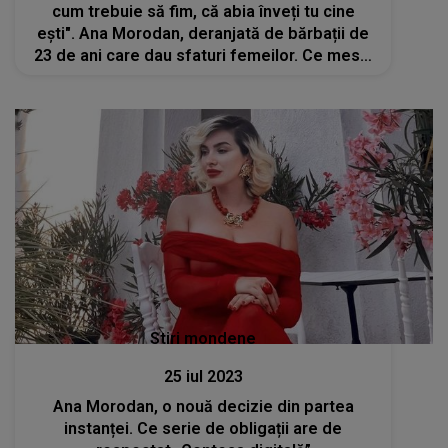
cum trebuie să fim, că abia înveți tu cine
ești". Ana Morodan, deranjată de bărbații de
23 de ani care dau sfaturi femeilor. Ce mesaj
le-a transmis „Contesa digitală”
Stiri mondene
25 iul 2023
Ana Morodan, o nouă decizie din partea
instanței. Ce serie de obligații are de