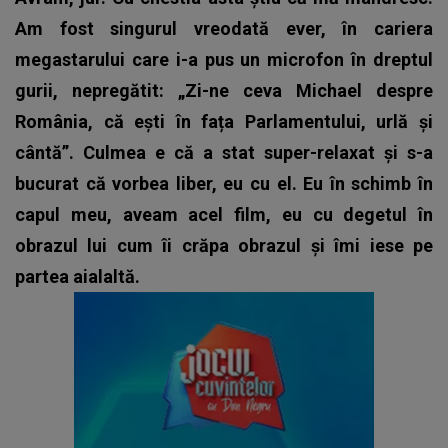
Am fost singurul vreodată ever, în cariera
megastarului care i-a pus un microfon în dreptul
gurii, nepregătit: „Zi-ne ceva Michael despre
România, că ești în fața Parlamentului, urlă și
cântă”. Culmea e că a stat super-relaxat și s-a
bucurat că vorbea liber, eu cu el. Eu în schimb în
capul meu, aveam acel film, eu cu degetul în
obrazul lui cum îi crăpa obrazul și îmi iese pe
partea aialaltă.