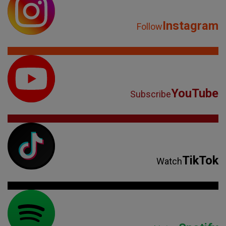
Instagram
Follow
YouTube
Subscribe
TikTok
Watch