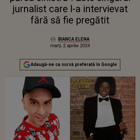
PREGĂTIT
jurnalist care l-a intervievat
fără să fie pregătit
Autor:
BIANCA ELENA
Publicat:
duminică, 2 aprilie 2023
Actualizat:
marți, 2 aprilie 2024
Adaugă-ne ca sursă preferată în Google