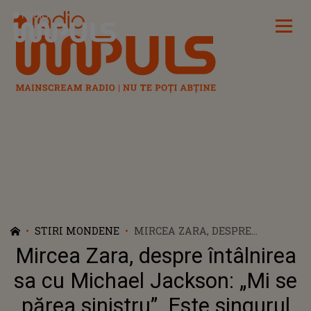
Radio Impuls
STIRI MONDENE
MIRCEA ZARA, DESPRE
ÎNTÂLNIREA SA CU MICHAEL
Mircea Zara, despre întâlnirea
JACKSON: „MI SE PĂREA
SINISTRU”. ESTE SINGURUL
sa cu Michael Jackson: „Mi se
JURNALIST CARE L-A
părea sinistru”. Este singurul
INTERVIEVAT FĂRĂ SĂ FIE