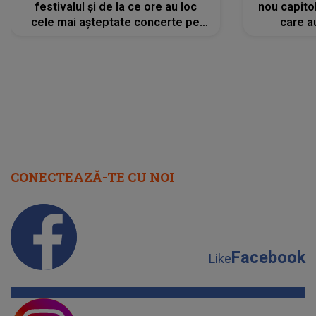
festivalul și de la ce ore au loc
nou capitol
cele mai așteptate concerte pe
care a
scena principală?
perioadă 
CONECTEAZĂ-TE CU NOI
Facebook
Like