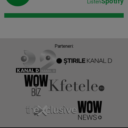
Spotify
Listen
Parteneri: