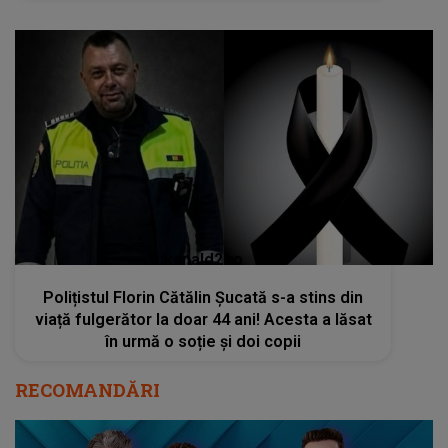
kanald2.ro
Polițistul Florin Cătălin Șucată s-a stins din
viață fulgerător la doar 44 ani! Acesta a lăsat
în urmă o soție și doi copii
RECOMANDĂRI