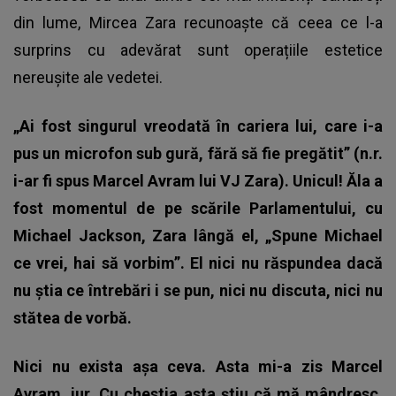
din lume, Mircea Zara recunoaște că ceea ce l-a
surprins cu adevărat sunt operațiile estetice
nereușite ale vedetei.
„Ai fost singurul vreodată în cariera lui, care i-a
pus un microfon sub gură, fără să fie pregătit” (n.r.
i-ar fi spus Marcel Avram lui VJ Zara). Unicul! Ăla a
fost momentul de pe scările Parlamentului, cu
Michael Jackson, Zara lângă el, „Spune Michael
ce vrei, hai să vorbim”. El nici nu răspundea dacă
nu știa ce întrebări i se pun, nici nu discuta, nici nu
stătea de vorbă.
Nici nu exista așa ceva. Asta mi-a zis Marcel
Avram, jur. Cu chestia asta știu că mă mândresc.