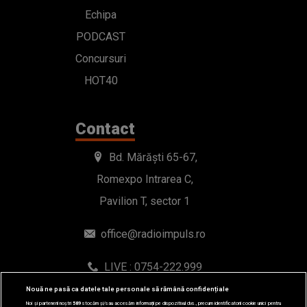
Echipa
PODCAST
Concursuri
HOT40
Contact
Bd. Mărăști 65-67,
Romexpo Intrarea C,
Pavilion T, sector 1
office@radioimpuls.ro
LIVE : 0754-222.999
WhatsApp: 0754-222.999
Nouă ne pasă ca datele tale personale să rămână confidențiale
Noi și partenerii noștri
589
stocăm și/sau accesăm informații pe dispozitivul dvs., precum identificatorii cookie unici pentru