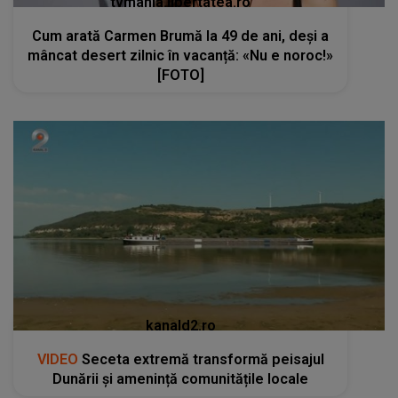
tvmania.libertatea.ro
Cum arată Carmen Brumă la 49 de ani, deși a
mâncat desert zilnic în vacanță: «Nu e noroc!»
[FOTO]
kanald2.ro
VIDEO
Seceta extremă transformă peisajul
Dunării și amenință comunitățile locale