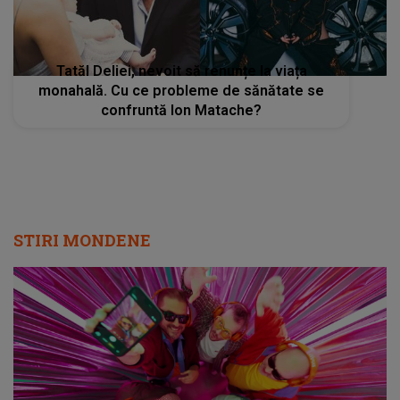
Tatăl Deliei, nevoit să renunțe la viața
monahală. Cu ce probleme de sănătate se
confruntă Ion Matache?
STIRI MONDENE