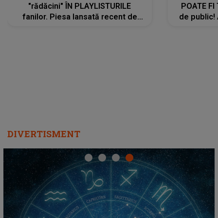
"rădăcini" ÎN PLAYLISTURILE
POATE FI
fanilor. Piesa lansată recent de
de public!
Ariana Grande îi face pe
a lansat V
ascultători SĂ O ASCULTE PE
REPEAT
DIVERTISMENT