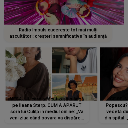
Radio Impuls cucerește tot mai mulți
ascultători: creșteri semnificative în audiență
MESAJUL care a făcut-o să plângă
CE SE Î
pe Ileana Sterp. CUM A APĂRUT
Popescu?
sora lui Culiță în mediul online: „Va
vedetă du
veni ziua când povara va dispărea,
din spital:
iar lacrimile...”