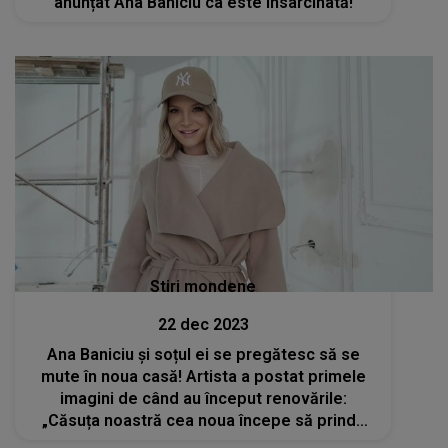
anunțat Ana Baniciu ca este însarcinată!
Stiri mondene
22 dec 2023
Ana Baniciu și soțul ei se pregătesc să se
mute în noua casă! Artista a postat primele
imagini de când au început renovările:
„Căsuța noastră cea noua începe să prindă
contur!”