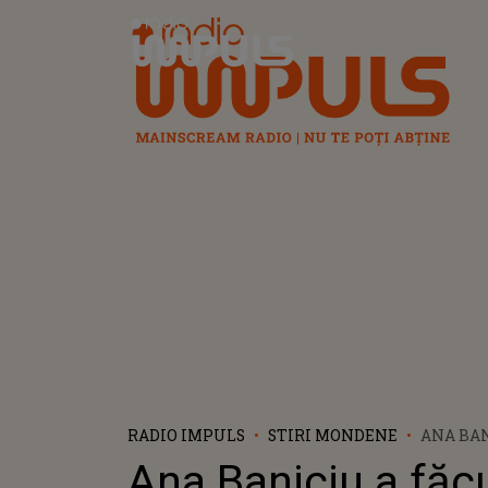
Radio Impuls
RADIO IMPULS
STIRI MONDENE
ANA BAN
ANUNȚUL
Ana Baniciu a făc
SĂ DEVI