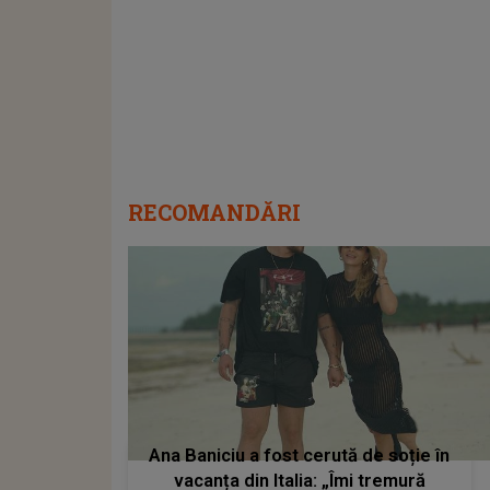
RECOMANDĂRI
Ana Baniciu a fost cerută de soție în
vacanța din Italia: „Îmi tremură