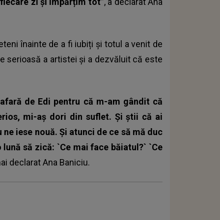
fiecare zi și împărțim tot”
, a declarat Ana
teni înainte de a fi iubiți și totul a venit de
ție serioasă a artistei și a dezvăluit că este
n afară de Edi pentru că m-am gândit că
ios, mi-aș dori din suflet. Și știi că ai
 ne iese nouă. Și atunci de ce să mă duc
o lună să zică: `Ce mai face băiatul?` `Ce
mai declarat Ana Baniciu.