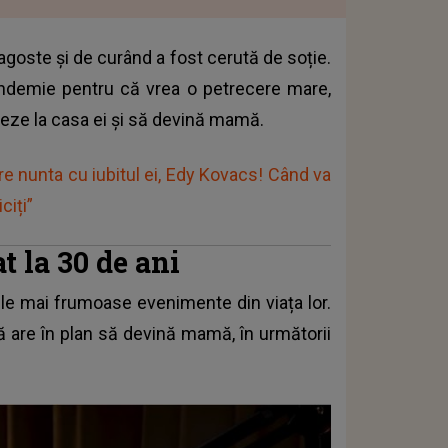
goste și de curând a fost cerută de soție.
andemie pentru că vrea o petrecere mare,
așeze la casa ei și să devină mamă.
re nunta cu iubitul ei, Edy Kovacs! Când va
ciți”
t la 30 de ani
le mai frumoase evenimente din viața lor.
ă are în plan să devină mamă, în următorii