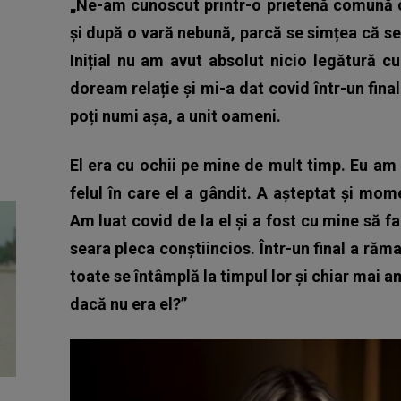
„Ne-am cunoscut printr-o prietenă comună c
și după o vară nebună, parcă se simțea că se
Inițial nu am avut absolut nicio legătură c
doream relație și mi-a dat covid într-un final
poți numi așa, a unit oameni.
El era cu ochii pe mine de mult timp. Eu am 
felul în care el a gândit. A așteptat și mom
Am luat covid de la el și a fost cu mine să fa
seara pleca conștiincios. Într-un final a ră
toate se întâmplă la timpul lor și chiar mai a
dacă nu era el?”