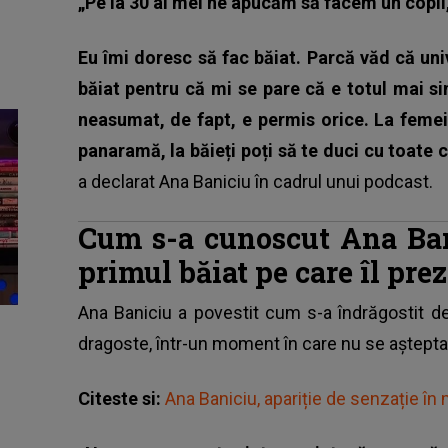
„Pe la 30 ai mei ne apucăm să facem un copil, 
Eu îmi doresc să fac băiat. Parcă văd că uni
băiat pentru că mi se pare că e totul mai s
neasumat, de fapt, e permis orice. La femei
panaramă, la băieți poți să te duci cu toate c
a declarat Ana Baniciu în cadrul unui podcast.
Cum s-a cunoscut Ana Bani
primul băiat pe care îl prez
Ana Baniciu a povestit cum s-a îndrăgostit de 
dragoste, într-un moment în care nu se aștepta 
Citeste si:
Ana Baniciu, apariție de senzație în 