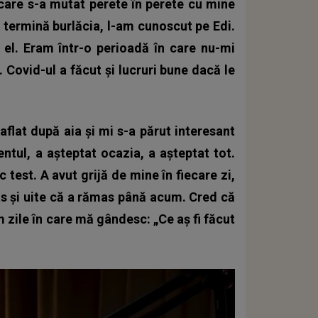
are s-a mutat perete în perete cu mine
 termină burlăcia, l-am cunoscut pe Edi.
u el. Eram într-o perioadă în care nu-mi
. Covid-ul a făcut și lucruri bune dacă le
aflat după aia și mi s-a părut interesant
entul, a așteptat ocazia, a așteptat tot.
c test. A avut grijă de mine în fiecare zi,
mas și uite că a rămas până acum. Cred că
m zile în care mă gândesc: „Ce aș fi făcut