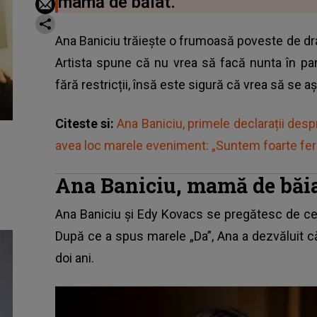
mamă de băiat.
Ana Baniciu trăiește o frumoasă poveste de dra
Artista spune că nu vrea să facă nunta în p
fără restricții, însă este sigură că vrea să se 
Citeste si:
Ana Baniciu, primele declarații desp
avea loc marele eveniment: „Suntem foarte feri
Ana Baniciu, mamă de băia
Ana Baniciu și Edy Kovacs se pregătesc de ce
După ce a spus marele „Da”, Ana a dezvăluit c
doi ani.