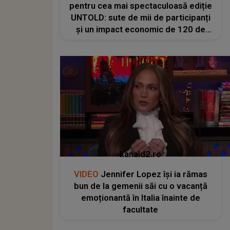
pentru cea mai spectaculoasă ediție
UNTOLD: sute de mii de participanți
și un impact economic de 120 de
milioane de euro
kanald2.ro
VIDEO
Jennifer Lopez își ia rămas
bun de la gemenii săi cu o vacanță
emoționantă în Italia înainte de
facultate