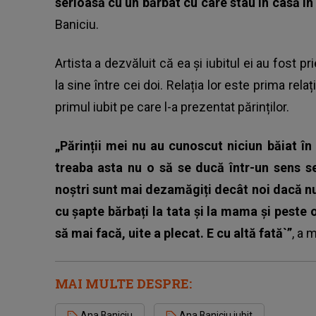
serioasă cu un bărbat cu care stau în casă în 
Baniciu.
Artista a dezvăluit că ea și iubitul ei au fost prie
la sine între cei doi. Relația lor este prima rela
primul iubit pe care l-a prezentat părinților.
„Părinții mei nu au cunoscut niciun băiat î
treaba asta nu o să se ducă într-un sens ser
noștri sunt mai dezamăgiți decât noi dacă nu
cu șapte bărbați la tata și la mama și peste 
să mai facă, uite a plecat. E cu altă fată`”
, a 
MAI MULTE DESPRE:
Ana Baniciu
Ana Baniciu iubit