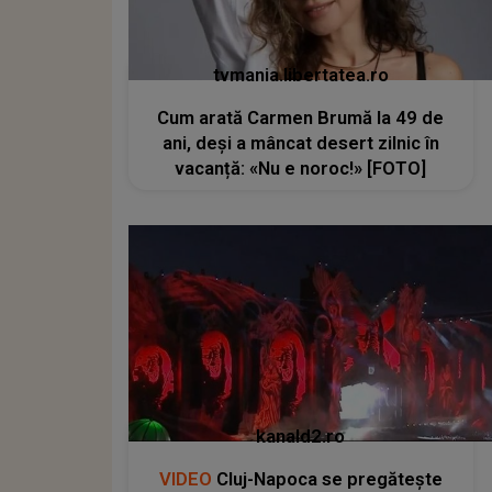
tvmania.libertatea.ro
Cum arată Carmen Brumă la 49 de
ani, deși a mâncat desert zilnic în
vacanță: «Nu e noroc!» [FOTO]
kanald2.ro
VIDEO
Cluj-Napoca se pregătește