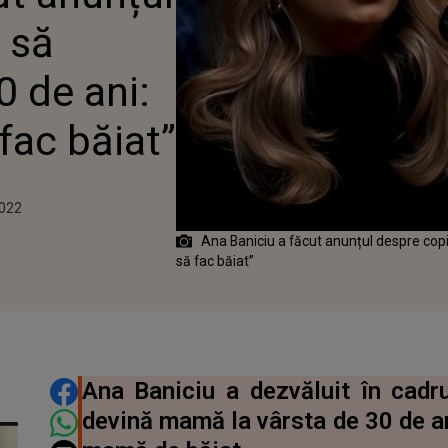
DORESC SĂ FAC BĂIAT”
 să
 de ani:
fac băiat”
1
2022
Ana Baniciu a făcut anunțul despre copi
să fac băiat”
DISTRIBUIE ARTICOLUL
Ana Baniciu a dezvăluit în cadr
devină mamă la vârsta de 30 de an