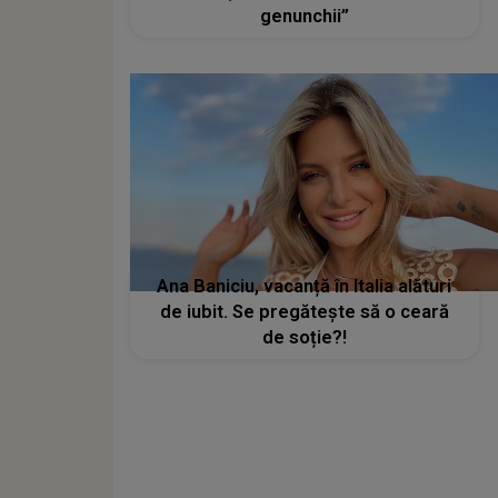
genunchii”
Ana Baniciu, vacanță în Italia alături
de iubit. Se pregătește să o ceară
de soție?!