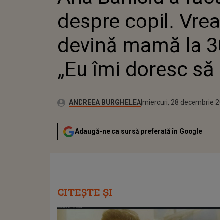
„EU ÎMI 
despre copil. Vrea
devină mamă la 30
„Eu îmi doresc să 
Publicat:
Autor:
marți, 28 decembrie 202
Actualizat:
ANDREEA BURGHELEA
miercuri, 28 decembrie 
Adaugă-ne ca sursă preferată în Google
CITEȘTE ȘI