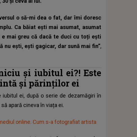
30 și ceva ai lui.
versul o să-mi dea o fat, dar îmi doresc
implu. Ca băiat ești mai asumat, asumat
 e mai greu că dacă te duci cu toți ești
ă nu ești, ești gagicar, dar sună mai fin”
,
ciu și iubitul ei?! Este
intă și părinților ei
iubitul ei
, după o serie de dezamăgiri în
să apară cineva în viața ei.
mediul online. Cum s-a fotografiat artista