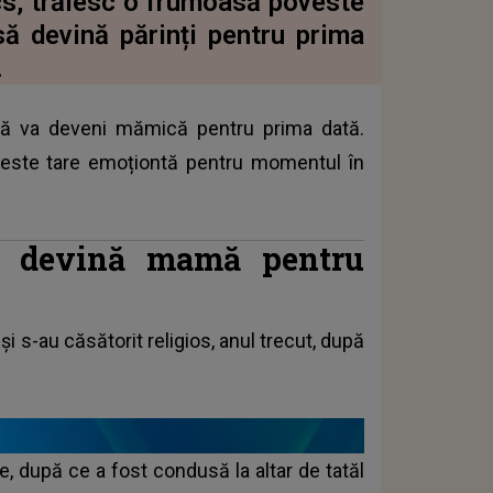
cs, trăiesc o frumoasă poveste
să devină părinți pentru prima
.
 că va deveni mămică pentru prima dată.
și este tare emoționtă pentru momentul în
ă devină mamă pentru
 s-au căsătorit religios, anul trecut, după
le, după ce a fost condusă la altar de tatăl