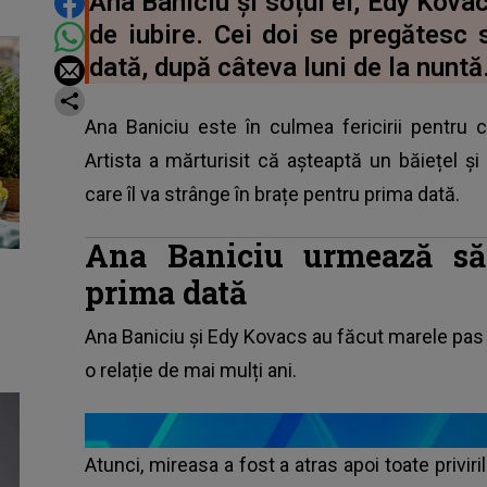
DISTRIBUIE ARTICOLUL
Ana Baniciu și soțul ei, Edy Kova
de iubire. Cei doi se pregătesc 
dată, după câteva luni de la nuntă
Ana Baniciu este în culmea fericirii pentru
Artista a mărturisit că așteaptă un băiețel 
care îl va strânge în brațe pentru prima dată.
Ana Baniciu urmează s
prima dată
Ana Baniciu și Edy Kovacs au făcut marele pas și
o relație de mai mulți ani.
Atunci, mireasa a fost a atras apoi toate priviri