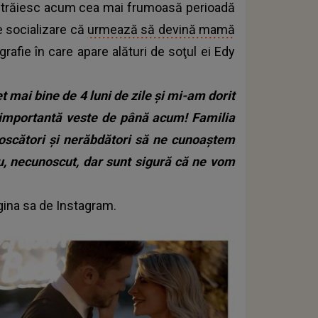
tiți trăiesc acum cea mai frumoasă perioadă
de socializare că
urmează să devină mamă
grafie în care apare alături de soţul ei Edy
 mai bine de 4 luni de zile şi mi-am dorit
i importantă veste de până acum! Familia
noscători şi nerăbdători să ne cunoaştem
, necunoscut, dar sunt sigură că ne vom
agina sa de Instagram.