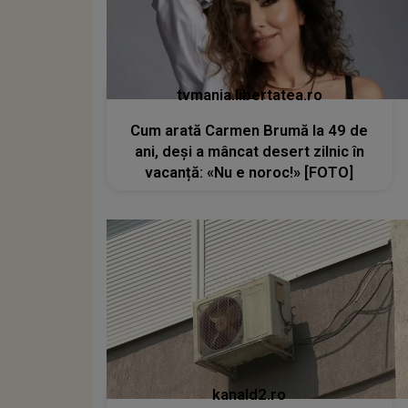
tvmania.libertatea.ro
Cum arată Carmen Brumă la 49 de
ani, deși a mâncat desert zilnic în
vacanță: «Nu e noroc!» [FOTO]
kanald2.ro