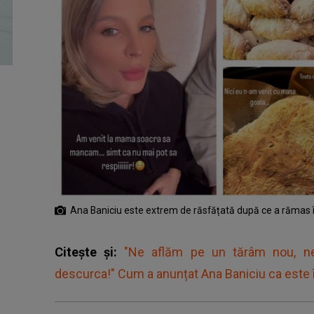
Ana Baniciu este extrem de răsfățată după ce a rămas 
Citește și:
"Ne aflăm pe un tărâm nou, n
descurca!" Cum a anunțat Ana Baniciu ca este 