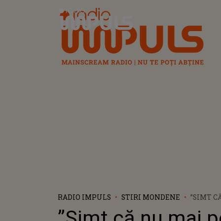
Radio Impuls
RADIO IMPULS
STIRI MONDENE
”SIMT C
SĂ RESPI
”Simt că nu mai p
POSTAM