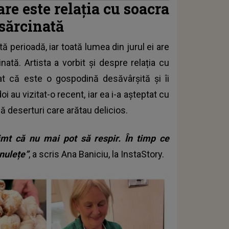
re este relația cu soacra
nsărcinată
 perioadă, iar toată lumea din jurul ei are
ată. Artista a vorbit și despre relația cu
t că este o gospodină desăvârşită și îi
 au vizitat-o recent, iar ea i-a așteptat cu
ă deserturi care arătau delicios.
t că nu mai pot să respir. În timp ce
nulețe”
, a scris Ana Baniciu, la InstaStory.