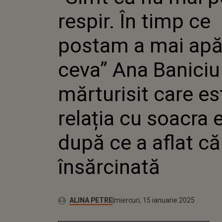
CEVA” A
respir. În timp ce
MĂRTUR
ESTE RE
SOACRA 
postam a mai apă
AFLAT C
ÎNSĂRC
ceva” Ana Baniciu
mărturisit care es
relația cu soacra e
după ce a aflat că
însărcinată
Publicat:
Autor:
luni, 15 ianuarie 2024
Actualizat:
ALINA PETRE
miercuri, 15 ianuarie 2025