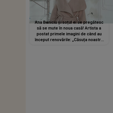
Ana Baniciu și soțul ei se pregătesc
să se mute în noua casă! Artista a
postat primele imagini de când au
început renovările: „Căsuța noastră
cea noua începe să prindă contur!”