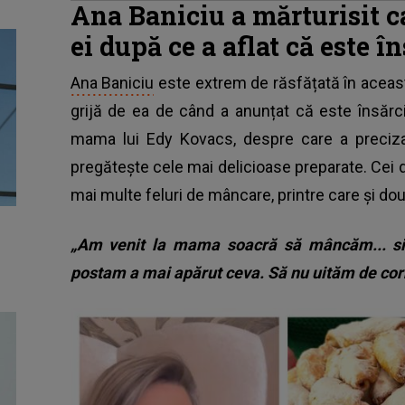
Ana Baniciu a mărturisit ca
ei după ce a aflat că este î
Ana Baniciu
este extrem de răsfățată în această
grijă de ea de când a anunțat că este însărcin
mama lui Edy Kovacs, despre care a preciza
pregătește cele mai delicioase preparate. Cei doi
mai multe feluri de mâncare, printre care și dou
„Am venit la mama soacră să mâncăm... sim
postam a mai apărut ceva. Să nu uităm de cor