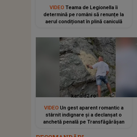
VIDEO
Teama de Legionella îi
determină pe români să renunțe la
aerul condiționat în plină caniculă
kanald2.ro
VIDEO
Un gest aparent romantic a
stârnit indignare și a declanșat o
anchetă penală pe Transfăgărășan