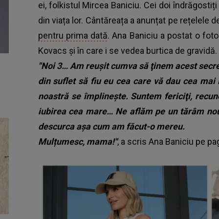
ei, folkistul Mircea Baniciu. Cei doi îndrăgos
din viața lor. Cântăreața a anunțat pe rețelele 
pentru prima dată
. Ana Baniciu a postat o foto
Kovacs şi în care i se vedea burtica de gravidă.
"Noi 3… Am reuşit cumva să ţinem acest secret
din suflet să fiu eu cea care vă dau cea ma
noastră se împlineşte. Suntem fericiţi, recu
iubirea cea mare… Ne aflăm pe un tărâm nou
descurca aşa cum am făcut-o mereu.
Mulțumesc, mama!"
, a scris Ana Baniciu pe p