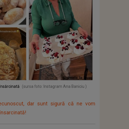
însărcinată
(sursa foto: Instagram Ana Baniciu )
ecunoscut, dar sunt sigură că ne vom
însarcinată!