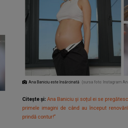
Ana Baniciu este însărcinată
(sursa foto: Instagram An
Citește și:
Ana Baniciu și soțul ei se pregătes
primele imagini de când au început renovăr
prindă contur!”