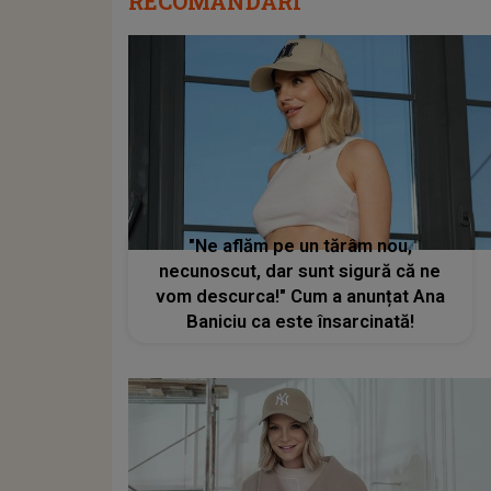
RECOMANDĂRI
"Ne aflăm pe un tărâm nou,
necunoscut, dar sunt sigură că ne
vom descurca!" Cum a anunțat Ana
Baniciu ca este însarcinată!