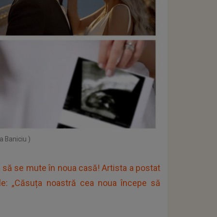
a Baniciu )
c să se mute în noua casă! Artista a postat
ile: „Căsuța noastră cea noua începe să