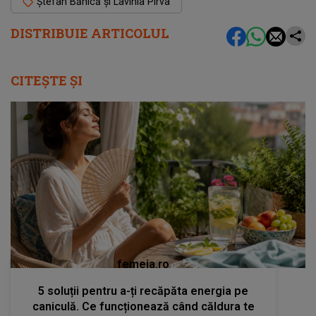
Ștefan Bănică și Lavinia Pîrva
DISTRIBUIE ARTICOLUL
CITEȘTE ȘI
femeia.ro
5 soluții pentru a-ți recăpăta energia pe
caniculă. Ce funcționează când căldura te