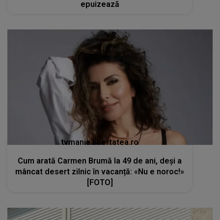
epuizează
tvmania.libertatea.ro
Cum arată Carmen Brumă la 49 de ani, deși a
mâncat desert zilnic în vacanță: «Nu e noroc!»
[FOTO]