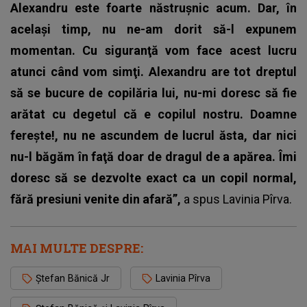
Alexandru este foarte năstruşnic acum. Dar, în
acelaşi timp, nu ne-am dorit să-l expunem
momentan. Cu siguranţă vom face acest lucru
atunci când vom simţi. Alexandru are tot dreptul
să se bucure de copilăria lui, nu-mi doresc să fie
arătat cu degetul că e copilul nostru. Doamne
fereşte!, nu ne ascundem de lucrul ăsta, dar nici
nu-l băgăm în faţă doar de dragul de a apărea. Îmi
doresc să se dezvolte exact ca un copil normal,
fără presiuni venite din afară”,
a spus
Lavinia Pîrva
.
MAI MULTE DESPRE:
Ștefan Bănică Jr
Lavinia Pîrva