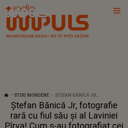
Radio Impuls
STIRI MONDENE
ȘTEFAN BĂNICĂ JR,
FOTOGRAFIE RARĂ CU FIUL
Ștefan Bănică Jr, fotografie
SĂU ȘI AL LAVINIEI PÎRVA! CUM
S-AU FOTOGRAFIAT CEI DOI
rară cu fiul său și al Laviniei
Pîrva! Cum s-au fotografiat cei