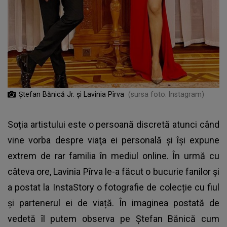
Ștefan Bănică Jr. și Lavinia Pîrva
(sursa foto: Instagram)
Soția artistului este o persoană discretă atunci când
vine vorba despre viaţa ei personală şi îşi expune
extrem de rar familia în mediul online. În urmă cu
câteva ore,
Lavinia Pîrva
le-a făcut o bucurie fanilor și
a postat la InstaStory o fotografie de colecție cu fiul
și partenerul ei de viață. În imaginea postată de
vedetă îl putem observa pe Ștefan Bănică cum