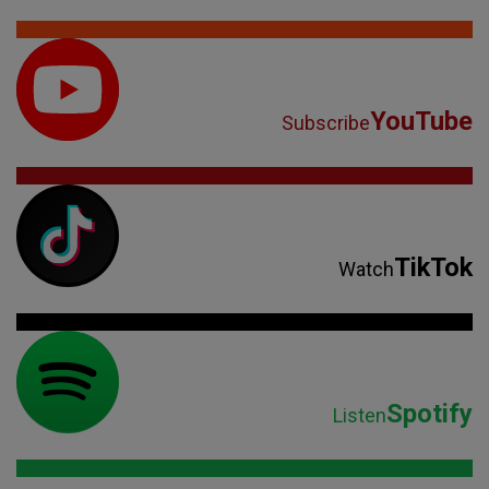
YouTube
Subscribe
TikTok
Watch
Spotify
Listen