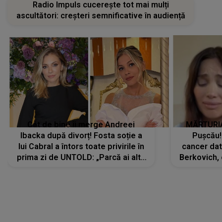
Radio Impuls cucerește tot mai mulți
ascultători: creșteri semnificative în audiență
Cât de bine îi merge Andreei
MĂRTURIA
Ibacka după divorț! Fosta soție a
Pușcău!
lui Cabral a întors toate privirile în
cancer dato
prima zi de UNTOLD: „Parcă ai altă
Berkovich, 
strălucire, emani putere,
accident ru
încredere, siguranță...”
Dacă nu 