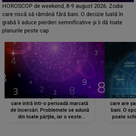
Emanuel a ținut ACEST DETALIU ASCUNS până
acum! În fața Alexandrei, concurentul din Casa Iubirii
face o MĂRTURISIRE NEAȘTEPTATĂ despre mama
sa: "I-am spus și ei în față, eu nu te iubesc pentru
că..."
HOROSCOP 7 august 2026. Zodia
HOROSCOP 
care intră într-o perioadă marcată
care are șa
de încercări. Problemele se adună
bani. O opo
din toate părțile, iar o veste
poate schi
neașteptată îi dă planurile peste
la
cap