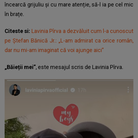
încearcă grijuliu și cu mare atenție, să-l ia pe cel mic
în brațe.
Citeste si:
Lavinia Pîrva a dezvăluit cum l-a cunoscut
pe Ștefan Bănică Jr.: „L-am admirat ca orice român,
dar nu mi-am imaginat că voi ajunge aici”
„Băieții mei”
, este mesajul scris de Lavinia Pîrva.