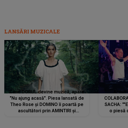
LANSĂRI MUZICALE
Când DORUL devine muzică, apare
Armin 
"Nu ajung acasă". Piesa lansată de
COLABORAR
Theo Rose și DOMINO îi poartă pe
SACHA: ""E
ascultători prin AMINTIRI și
o piesă 
REGĂSIRI, iar drumul emoțiilor
imediat pre
trece prin sufletul publicului:
cu mine șt