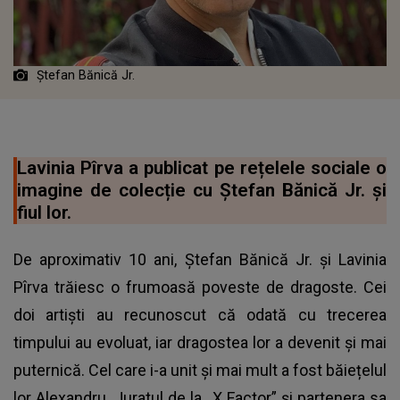
Ștefan Bănică Jr.
Lavinia Pîrva a publicat pe rețelele sociale o
imagine de colecție cu Ștefan Bănică Jr. și
fiul lor.
De aproximativ 10 ani, Ștefan Bănică Jr. și Lavinia
Pîrva trăiesc o frumoasă poveste de dragoste. Cei
doi artiști au recunoscut că odată cu trecerea
timpului au evoluat, iar dragostea lor a devenit și mai
puternică. Cel care i-a unit și mai mult a fost băiețelul
lor Alexandru. Juratul de la „X Factor” și partenera sa