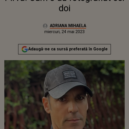
doi
Autor:
ADRIANA MIHAELA
Publicat:
marți, 24 mai 2022
Actualizat:
miercuri, 24 mai 2023
Adaugă-ne ca sursă preferată în Google