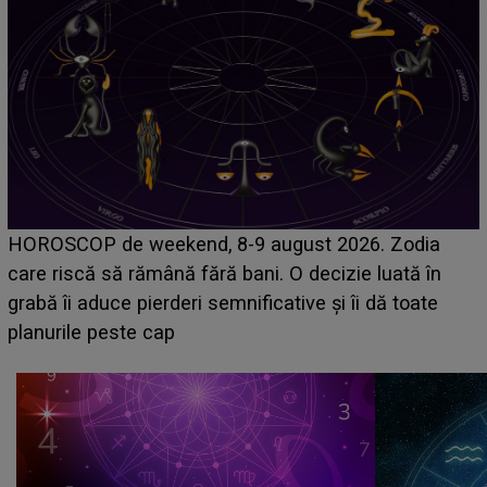
Emanuel a ținut ACEST DETALIU ASCUNS până
acum! În fața Alexandrei, concurentul din Casa Iubirii
face o MĂRTURISIRE NEAȘTEPTATĂ despre mama
sa: "I-am spus și ei în față, eu nu te iubesc pentru
că..."