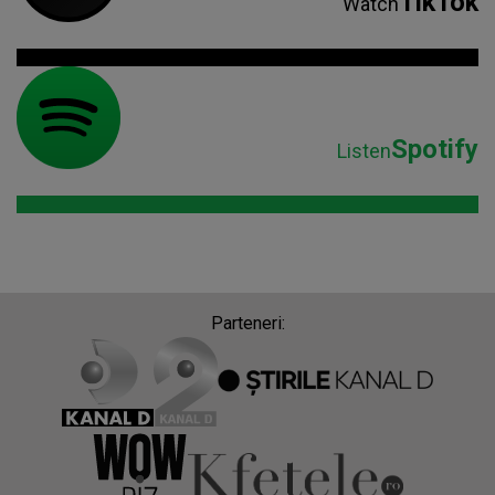
TikTok
Watch
Spotify
Listen
Parteneri: