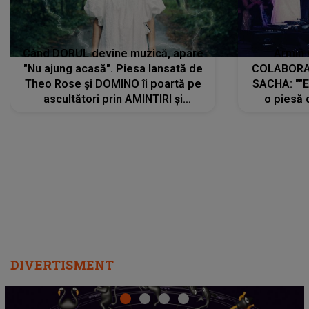
Când DORUL devine muzică, apare
Armin 
"Nu ajung acasă". Piesa lansată de
COLABORAR
Theo Rose și DOMINO îi poartă pe
SACHA: ""E
ascultători prin AMINTIRI și
o piesă 
REGĂSIRI, iar drumul emoțiilor
imediat pre
trece prin sufletul publicului:
cu mine șt
"Pentru toți cei care au plecat
păstrăm do
departe ca să le fie mai bine"
DIVERTISMENT