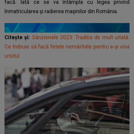
facă. Iată ce se va întâmpla cu legea privind
înmatricularea și radierea mașinilor din România.
Citește și:
Sânzienele 2023: Tradiția de mult uitată.
Ce trebuie să facă fetele nemăritate pentru a-și visa
ursitul