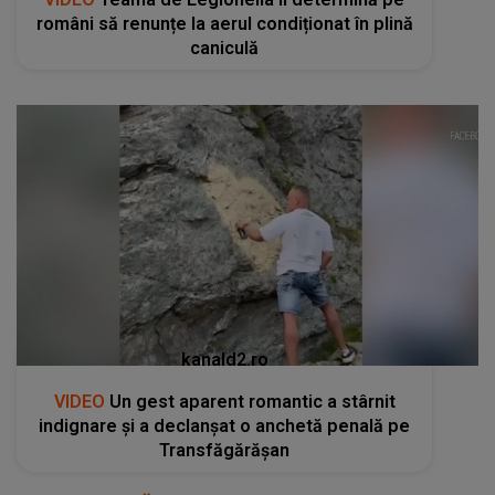
români să renunțe la aerul condiționat în plină
caniculă
kanald2.ro
VIDEO
Un gest aparent romantic a stârnit
indignare și a declanșat o anchetă penală pe
Transfăgărășan