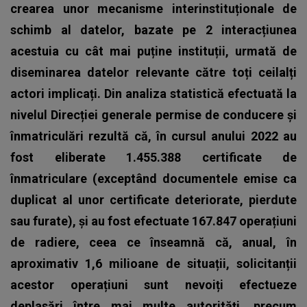
crearea unor mecanisme interinstituționale de
schimb al datelor, bazate pe 2 interacțiunea
acestuia cu cât mai puține instituții, urmată de
diseminarea datelor relevante către toți ceilalți
actori implicați. Din analiza statistică efectuată la
nivelul Direcției generale permise de conducere și
înmatriculări rezultă că, în cursul anului 2022 au
fost eliberate 1.455.388 certificate de
înmatriculare (exceptând documentele emise ca
duplicat al unor certificate deteriorate, pierdute
sau furate), și au fost efectuate 167.847 operațiuni
de radiere, ceea ce înseamnă că, anual, în
aproximativ 1,6 milioane de situații, solicitanții
acestor operațiuni sunt nevoiți efectueze
deplasări între mai multe autorități, precum