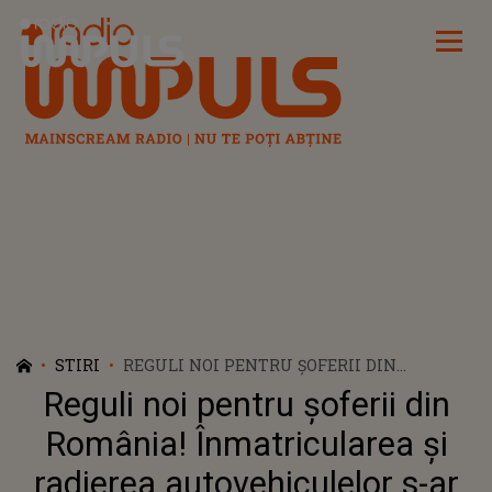
Radio Impuls
STIRI
REGULI NOI PENTRU ȘOFERII DIN
ROMÂNIA! ÎNMATRICULAREA ȘI RADIEREA
Reguli noi pentru șoferii din
AUTOVEHICULELOR S-AR PUTEA FACE
ONLINE
România! Înmatricularea și
radierea autovehiculelor s-ar