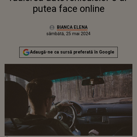
putea face online
Autor:
BIANCA ELENA
Publicat:
joi, 25 mai 2023
Actualizat:
sâmbătă, 25 mai 2024
Adaugă-ne ca sursă preferată în Google