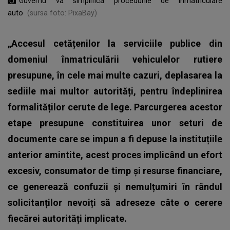
Guvernu va simplifica procedurile de înmatriculare
auto
(sursa foto: PixaBay)
„Accesul cetățenilor la serviciile publice din
domeniul înmatriculării vehiculelor rutiere
presupune, în cele mai multe cazuri, deplasarea la
sediile mai multor autorități, pentru îndeplinirea
formalităților cerute de lege. Parcurgerea acestor
etape presupune constituirea unor seturi de
documente care se impun a fi depuse la instituțiile
anterior amintite, acest proces implicând un efort
excesiv, consumator de timp și resurse financiare,
ce generează confuzii și nemulțumiri în rândul
solicitanților nevoiți să adreseze câte o cerere
fiecărei autorități implicate.