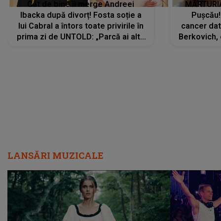
Cât de bine îi merge Andreei
MĂRTURIA
Ibacka după divorț! Fosta soție a
Pușcău!
lui Cabral a întors toate privirile în
cancer dato
prima zi de UNTOLD: „Parcă ai altă
Berkovich, 
strălucire, emani putere,
accident ru
încredere, siguranță...”
Dacă nu 
LANSĂRI MUZICALE