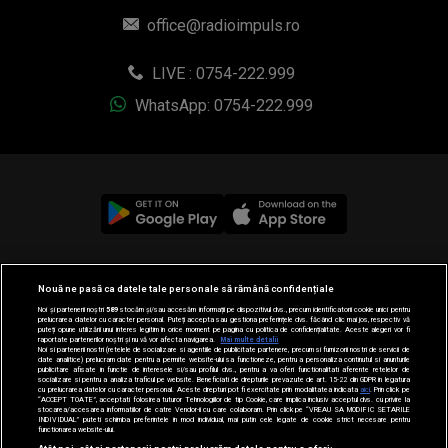
office@radioimpuls.ro
LIVE : 0754-222.999
WhatsApp: 0754-222.999
© 2019-2026 DOGAN MEDIA INTERNATIONAL SA, Toate
Nouă ne pasă ca datele tale personale să rămână confidențiale
drepturile rezervate.
Noi și partenerii noștri
589
stocăm și/sau accesăm informații pe dispozitivul dvs., precum identificatorii cookie unici pentru
prelucrarea datelor cu caracter personal. Puteți accepta sau gestiona preferințele dvs. făcând clic mai jos, respectiv vă
puteți opune utilizării unui interes legitim în orice moment pe pagina cu politica de confidențialitate. Aceste alegeri vor fi
raportate partenerilor noștri și nu vă vor afecta navigarea.
Mai multe detalii
Noi si partenerii nostri (retelele de socializare si agentiile de publicitate partenere, precum si furnizorii nostri de servicii de
date analitice) prelucram date pentru a permite website-ului sa functioneze, pentru a personaliza continutul si anunturile
publicitare afisate in functie de interesele si/sau profilul dvs., pentru a va oferi functionalitati aferente retelelor de
socializare si pentru a analiza traficul pe website. Beneficiati de drepturile prevazute de art. 15-22 din GDPR in legatura
cu prelucrarea datelor cu caracter personal. Aceste drepturi pot fi exercitate prin modalitatea indicata
aici
. Prin click pe
“ACCEPT TOATE”, acceptati folosirea tuturor Tehnologiilor de tip Cookie, care implica inclusiv acceptul dvs. cu privire la
stocarea/accesarea informatiilor de catre Vendor-ii cu care colaboram. Prin click pe “VREAU SA MODIFIC SETARILE
INDIVIDUAL” puteti schimba preferintele in mod individual, mai putin cele legate de cookie strict necesare pentru
functionarea website-ului.