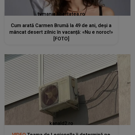
tvmania.libertatea.ro
Cum arată Carmen Brumă la 49 de ani, deși a
mâncat desert zilnic în vacanță: «Nu e noroc!»
[FOTO]
kanald2.ro
VIDEO
Teama de Legionella îi determină pe