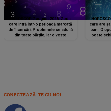
HOROSCOP 7 august 2026. Zodia
HOROSCOP 
care intră într-o perioadă marcată
care are șa
de încercări. Problemele se adună
bani. O opo
din toate părțile, iar o veste
poate schi
neașteptată îi dă planurile peste
la
cap
CONECTEAZĂ-TE CU NOI