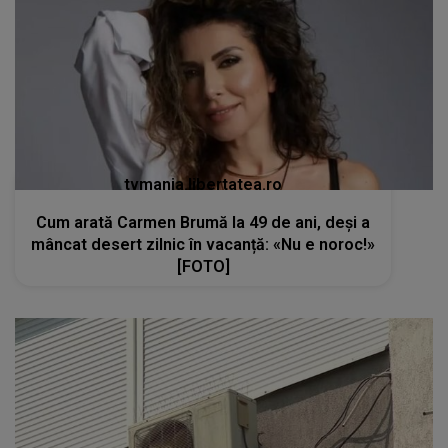
tvmania.libertatea.ro
Cum arată Carmen Brumă la 49 de ani, deși a
mâncat desert zilnic în vacanță: «Nu e noroc!»
[FOTO]