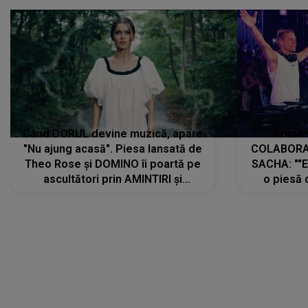
Când DORUL devine muzică, apare
Armin 
"Nu ajung acasă". Piesa lansată de
COLABORAR
Theo Rose și DOMINO îi poartă pe
SACHA: ""E
ascultători prin AMINTIRI și
o piesă 
REGĂSIRI, iar drumul emoțiilor
imediat pre
trece prin sufletul publicului:
cu mine șt
"Pentru toți cei care au plecat
păstrăm do
departe ca să le fie mai bine"