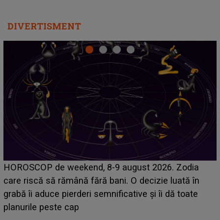
DIVERTISMENT
Emanuel a ținut ACEST DETALIU ASCUNS până
acum! În fața Alexandrei, concurentul din Casa Iubirii
face o MĂRTURISIRE NEAȘTEPTATĂ despre mama
sa: "I-am spus și ei în față, eu nu te iubesc pentru