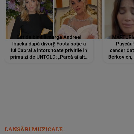
Cât de bine îi merge Andreei
MĂRTURIA
Ibacka după divorț! Fosta soție a
Pușcău!
lui Cabral a întors toate privirile în
cancer dato
prima zi de UNTOLD: „Parcă ai altă
Berkovich, 
strălucire, emani putere,
accident ru
încredere, siguranță...”
Dacă nu 
LANSĂRI MUZICALE