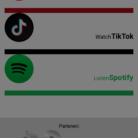
TikTok
Watch
Spotify
Listen
Parteneri: