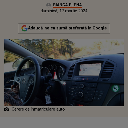
Autor:
BIANCA ELENA
Publicat:
vineri, 17 martie 2023
Actualizat:
duminică, 17 martie 2024
Adaugă-ne ca sursă preferată în Google
Cerere de înmatriculare auto