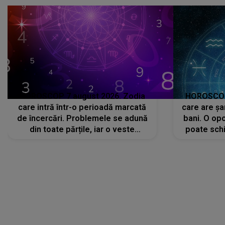
că..."
HOROSCOP 7 august 2026. Zodia
HOROSCOP 
care intră într-o perioadă marcată
care are șa
de încercări. Problemele se adună
bani. O opo
din toate părțile, iar o veste
poate schi
neașteptată îi dă planurile peste
la
cap