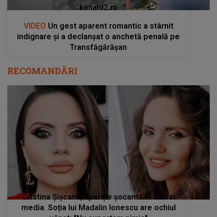
kanald2.ro
VIDEO
Un gest aparent romantic a stârnit
indignare și a declanșat o anchetă penală pe
Transfăgărășan
RECOMANDĂRI
Cristina Șișcanu, apariție șocantă în social
media. Soția lui Madalin Ionescu are ochiul