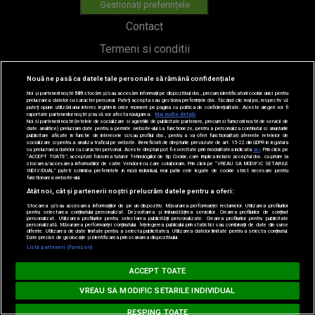
Gestionați preferințele
Contact
Termeni si conditii
Cod deontologic
Nouă ne pasă ca datele tale personale să rămână confidențiale
Regulamente
Noi și partenerii noștri
589
stocăm și/sau accesăm informații pe dispozitivul dvs., precum identificatorii cookie unici pentru
prelucrarea datelor cu caracter personal. Puteți accepta sau gestiona preferințele dvs. făcând clic mai jos, respectiv vă
puteți opune utilizării unui interes legitim în orice moment pe pagina cu politica de confidențialitate. Aceste alegeri vor fi
raportate partenerilor noștri și nu vă vor afecta navigarea.
Mai multe detalii
Noi si partenerii nostri (retelele de socializare si agentiile de publicitate partenere, precum si furnizorii nostri de servicii de
date analitice) prelucram date pentru a permite website-ului sa functioneze, pentru a personaliza continutul si anunturile
publicitare afisate in functie de interesele si/sau profilul dvs., pentru a va oferi functionalitati aferente retelelor de
Categorii
socializare si pentru a analiza traficul pe website. Beneficiati de drepturile prevazute de art. 15-22 din GDPR in legatura
cu prelucrarea datelor cu caracter personal. Aceste drepturi pot fi exercitate prin modalitatea indicata
aici
. Prin click pe
“ACCEPT TOATE”, acceptati folosirea tuturor Tehnologiilor de tip Cookie, care implica inclusiv acceptul dvs. cu privire la
stocarea/accesarea informatiilor de catre Vendor-ii cu care colaboram. Prin click pe “VREAU SA MODIFIC SETARILE
Stiri
INDIVIDUAL” puteti schimba preferintele in mod individual, mai putin cele legate de cookie strict necesare pentru
functionarea website-ului.
Atât noi, cât și partenerii noștri prelucrăm datele pentru a oferi:
Emisiuni
Stocarea și/sau accesarea informațiilor de pe un dispozitiv. Măsurarea performanței reclamelor. Utilizarea profilurilor
pentru selectarea conținutului personalizat. Dezvoltarea și îmbunătățirea serviciilor. Crearea profilurilor de conținut
Echipa
personalizat. Utilizarea profilurilor pentru selectarea publicității personalizate. Crearea profilurilor pentru publicitate
personalizată. Măsurarea performanței conținutului. Înțelegerea publicului prin statistici sau combinații de date din surse
diferite. Utilizarea de date limitate pentru a selecta publicitatea. Utilizarea datelor limitate pentru a selecta conținutul.
PODCAST
Date precise de geolocație și identificarea prin scanarea dispozitivului.
Listă parteneri (furnizori)
Loading...
Concursuri
MUSIC NON STOP
ACCEPT TOATE
HOT40
#hitperepeat
VREAU SA MODIFIC SETARILE INDIVIDUAL
RESPING TOATE