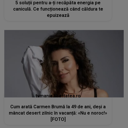
5 soluții pentru a-ți recăpăta energia pe
caniculă. Ce funcționează când căldura te
epuizează
tvmania.libertatea.ro
Cum arată Carmen Brumă la 49 de ani, deși a
mâncat desert zilnic în vacanță: «Nu e noroc!»
[FOTO]