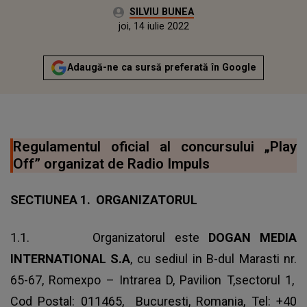
Autor:
SILVIU BUNEA
Publicat:
marți, 25 februarie 2020
Actualizat:
joi, 14 iulie 2022
Adaugă-ne ca sursă preferată în Google
Regulamentul oficial al concursului „Play
Off” organizat de Radio Impuls
SECTIUNEA 1. ORGANIZATORUL
1.1. Organizatorul este
DOGAN MEDIA
INTERNATIONAL S.A
, cu sediul in B-dul Marasti nr.
65-67, Romexpo – Intrarea D, Pavilion T,sectorul 1,
Cod Postal: 011465, Bucuresti, Romania, Tel: +40