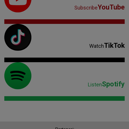
YouTube
Subscribe
TikTok
Watch
Spotify
Listen