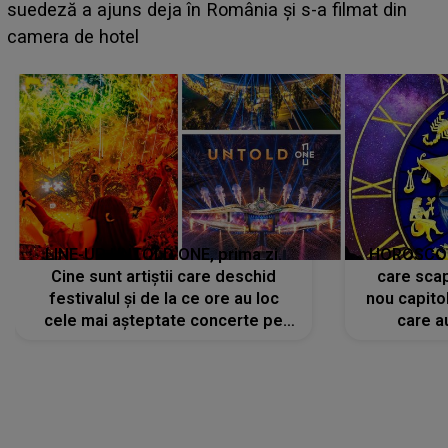
BĂIATUL VIZAT de Alexandra?! Aflându-se în fața
faptului împlinit, A RECUNOSCUT IMEDIAT: "Am
avut..."
LINE-UP UNTOLD ONE, prima zi.
HOROSCOP 
Cine sunt artiștii care deschid
care scap
festivalul și de la ce ore au loc
nou capitol
cele mai așteptate concerte pe
care a
scena principală?
perioadă 