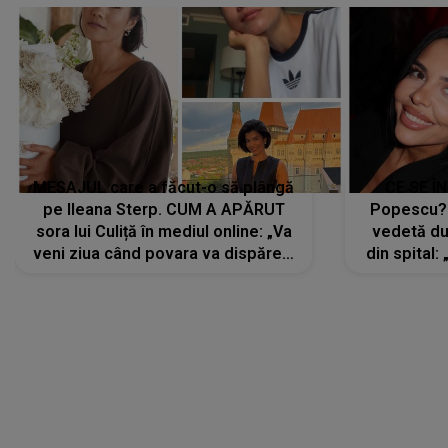
MESAJUL care a făcut-o să plângă
CE SE Î
pe Ileana Sterp. CUM A APĂRUT
Popescu?
sora lui Culiță în mediul online: „Va
vedetă du
veni ziua când povara va dispărea,
din spital:
iar lacrimile...”