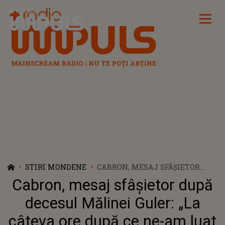
Radio Impuls
STIRI MONDENE
CABRON, MESAJ SFÂȘIETOR
DUPĂ DECESUL MĂLINEI
Cabron, mesaj sfâșietor după
GULER: „LA CÂTEVA ORE DUPĂ
CE NE-AM LUAT RĂMAS BUN,
decesul Mălinei Guler: „La
AM AFLAT...” ÎNDRĂGITUL
câteva ore după ce ne-am luat
ARTIST ȘI-A EXPRIMAT