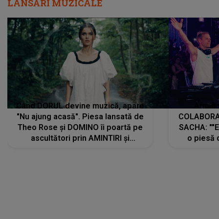
LANSĂRI MUZICALE
Când DORUL devine muzică, apare
Armin 
"Nu ajung acasă". Piesa lansată de
COLABORAR
Theo Rose și DOMINO îi poartă pe
SACHA: ""E
ascultători prin AMINTIRI și
o piesă 
REGĂSIRI, iar drumul emoțiilor
imediat pre
trece prin sufletul publicului:
cu mine șt
"Pentru toți cei care au plecat
păstrăm do
departe ca să le fie mai bine"