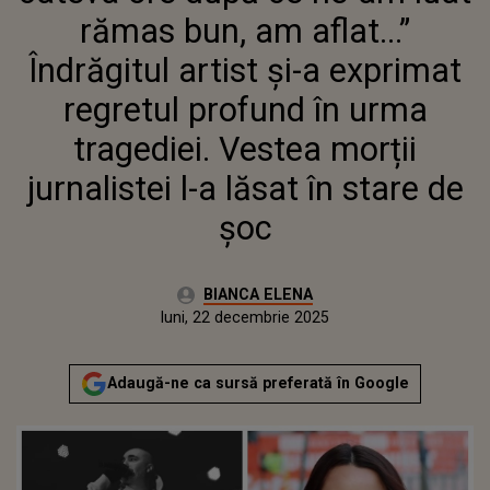
REGRETUL PROFUND ÎN URMA
rămas bun, am aflat...”
TRAGEDIEI. VESTEA MORȚII
JURNALISTEI L-A LĂSAT ÎN
Îndrăgitul artist și-a exprimat
STARE DE ȘOC
regretul profund în urma
tragediei. Vestea morții
jurnalistei l-a lăsat în stare de
șoc
Autor:
BIANCA ELENA
Publicat:
luni, 22 decembrie 2025
Actualizat:
luni, 22 decembrie 2025
Adaugă-ne ca sursă preferată în Google