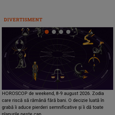
DIVERTISMENT
Emanuel a ținut ACEST DETALIU ASCUNS până
acum! În fața Alexandrei, concurentul din Casa Iubirii
face o MĂRTURISIRE NEAȘTEPTATĂ despre mama
sa: "I-am spus și ei în față, eu nu te iubesc pentru