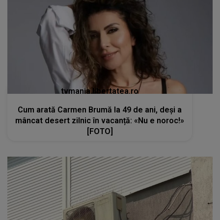
tvmania.libertatea.ro
Cum arată Carmen Brumă la 49 de ani, deși a
mâncat desert zilnic în vacanță: «Nu e noroc!»
[FOTO]