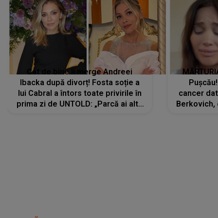
Cât de bine îi merge Andreei
MĂRTURIA
Ibacka după divorț! Fosta soție a
Pușcău!
lui Cabral a întors toate privirile în
cancer dato
prima zi de UNTOLD: „Parcă ai altă
Berkovich, 
strălucire, emani putere,
accident ru
încredere, siguranță...”
Dacă nu 