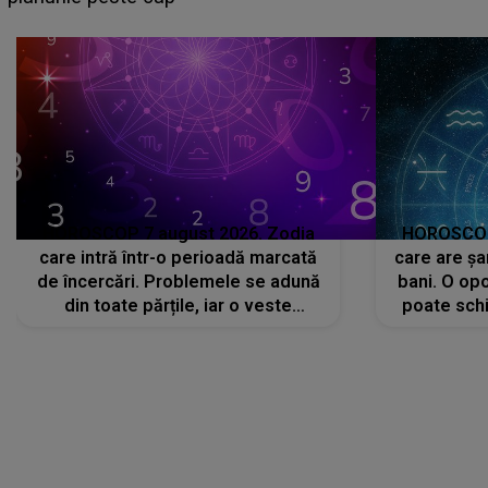
că..."
HOROSCOP 7 august 2026. Zodia
HOROSCOP 
care intră într-o perioadă marcată
care are șa
de încercări. Problemele se adună
bani. O opo
din toate părțile, iar o veste
poate schi
neașteptată îi dă planurile peste
la
cap