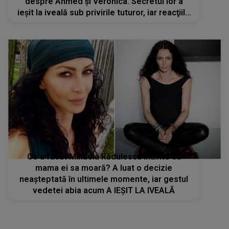
despre Ahmed și Veronica. Secretul lor a
ieșit la iveală sub privirile tuturor, iar reacţiile
din platou sunt DE NECREZUT. Andreea
Mantea: "Care este scuza?"
Ce a făcut Mihaela Rădulescu înainte ca
mama ei sa moară? A luat o decizie
neașteptată în ultimele momente, iar gestul
vedetei abia acum A IEȘIT LA IVEALĂ