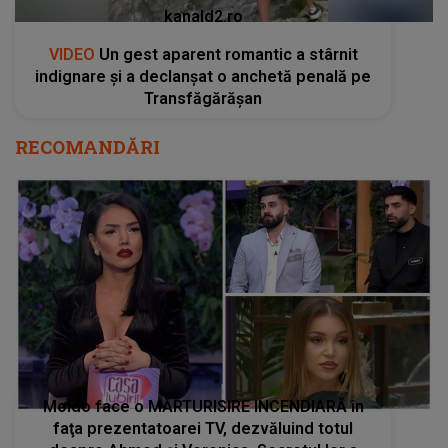
kanald2.ro
VIDEO
Un gest aparent romantic a stârnit
indignare și a declanșat o anchetă penală pe
Transfăgărășan
RECOMANDĂRI
Moldo face o MĂRTURISIRE INCENDIARĂ în
faţa prezentatoarei TV, dezvăluind totul