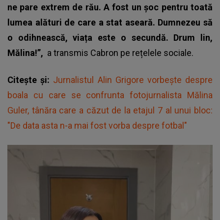
ne pare extrem de rău. A fost un șoc pentru toată
lumea alături de care a stat aseară. Dumnezeu să
o odihnească, viața este o secundă. Drum lin,
Mălina!”,
a transmis Cabron pe rețelele sociale.
Citește și:
Jurnalistul Alin Grigore vorbește despre
boala cu care se confrunta fotojurnalista Mălina
Guler, tânăra care a căzut de la etajul 7 al unui bloc:
"De data asta n-a mai fost vorba despre fotbal"