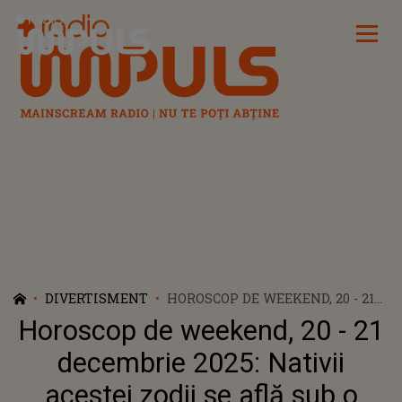
Radio Impuls
DIVERTISMENT
HOROSCOP DE WEEKEND, 20 - 21
DECEMBRIE 2025: NATIVII
Horoscop de weekend, 20 - 21
ACESTEI ZODII SE AFLĂ SUB O
INFLUENȚĂ ASTRALĂ RARĂ,
decembrie 2025: Nativii
CARE ADUCE EMOȚII INTENSE.
acestei zodii se află sub o
PENTRU UNII, DRAGOSTEA SE