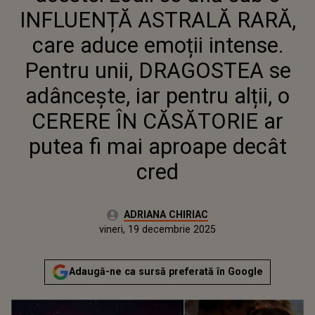
ADÂNCEȘTE, IAR PENTRU ALȚII,
INFLUENȚĂ ASTRALĂ RARĂ,
O CERERE ÎN CĂSĂTORIE AR
PUTEA FI MAI APROAPE DECÂT
care aduce emoții intense.
CRED
Pentru unii, DRAGOSTEA se
adâncește, iar pentru alții, o
CERERE ÎN CĂSĂTORIE ar
putea fi mai aproape decât
cred
Autor:
ADRIANA CHIRIAC
Publicat:
vineri, 19 decembrie 2025
Actualizat:
vineri, 19 decembrie 2025
Adaugă-ne ca sursă preferată în Google