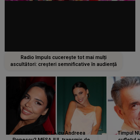
Radio Impuls cucerește tot mai mulți
ascultători: creșteri semnificative în audiență
CE SE ÎNTÂMPLĂ cu Andreea
Timpul N
Popescu? MESAJUL transmis de
sufletul 