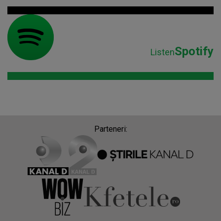
Spotify
Listen
Parteneri: