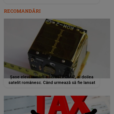
RECOMANDĂRI
Șase elevi români au creat ROM-2, al doilea
satelit românesc. Când urmează să fie lansat