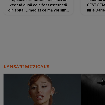
vedetă după ce a fost externată
GEST SFÂȘ
din spital: „Imediat ce mă voi simți
Iurie Dari
mai bine...”
măsură ce
LANSĂRI MUZICALE