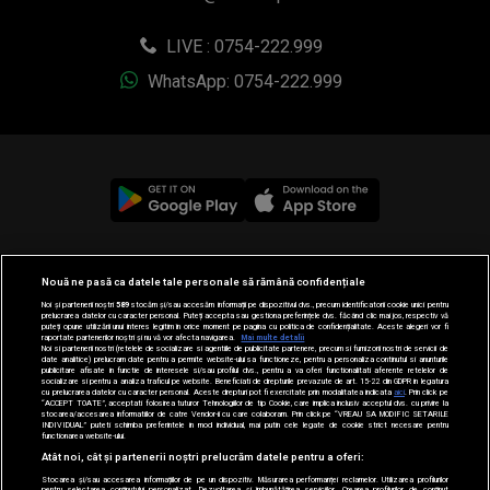
LIVE : 0754-222.999
WhatsApp: 0754-222.999
© 2019-2026 DOGAN MEDIA INTERNATIONAL SA, Toate
Nouă ne pasă ca datele tale personale să rămână confidențiale
drepturile rezervate.
Noi și partenerii noștri
589
stocăm și/sau accesăm informații pe dispozitivul dvs., precum identificatorii cookie unici pentru
prelucrarea datelor cu caracter personal. Puteți accepta sau gestiona preferințele dvs. făcând clic mai jos, respectiv vă
puteți opune utilizării unui interes legitim în orice moment pe pagina cu politica de confidențialitate. Aceste alegeri vor fi
raportate partenerilor noștri și nu vă vor afecta navigarea.
Mai multe detalii
Noi si partenerii nostri (retelele de socializare si agentiile de publicitate partenere, precum si furnizorii nostri de servicii de
date analitice) prelucram date pentru a permite website-ului sa functioneze, pentru a personaliza continutul si anunturile
publicitare afisate in functie de interesele si/sau profilul dvs., pentru a va oferi functionalitati aferente retelelor de
socializare si pentru a analiza traficul pe website. Beneficiati de drepturile prevazute de art. 15-22 din GDPR in legatura
cu prelucrarea datelor cu caracter personal. Aceste drepturi pot fi exercitate prin modalitatea indicata
aici
. Prin click pe
“ACCEPT TOATE”, acceptati folosirea tuturor Tehnologiilor de tip Cookie, care implica inclusiv acceptul dvs. cu privire la
stocarea/accesarea informatiilor de catre Vendor-ii cu care colaboram. Prin click pe “VREAU SA MODIFIC SETARILE
INDIVIDUAL” puteti schimba preferintele in mod individual, mai putin cele legate de cookie strict necesare pentru
functionarea website-ului.
Atât noi, cât și partenerii noștri prelucrăm datele pentru a oferi:
Stocarea și/sau accesarea informațiilor de pe un dispozitiv. Măsurarea performanței reclamelor. Utilizarea profilurilor
pentru selectarea conținutului personalizat. Dezvoltarea și îmbunătățirea serviciilor. Crearea profilurilor de conținut