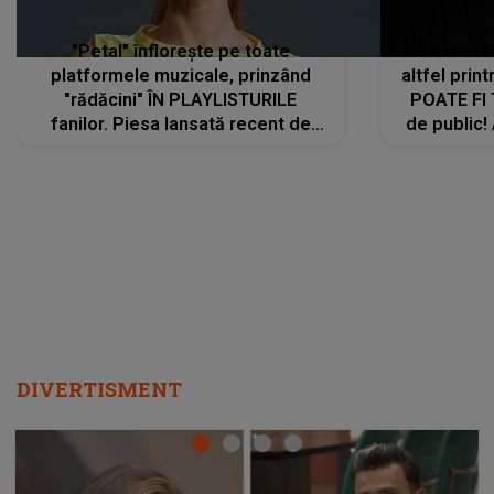
"Petal" înflorește pe toate
De această 
platformele muzicale, prinzând
altfel prin
"rădăcini" ÎN PLAYLISTURILE
POATE FI
fanilor. Piesa lansată recent de
de public!
Ariana Grande îi face pe
a lansat V
ascultători SĂ O ASCULTE PE
REPEAT
DIVERTISMENT