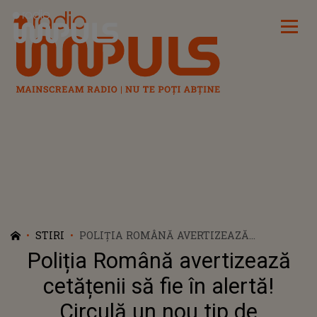
Radio Impuls
STIRI
POLIȚIA ROMÂNĂ AVERTIZEAZĂ
CETĂȚENII SĂ FIE ÎN ALERTĂ! CIRCULĂ UN
Poliția Română avertizează
NOU TIP DE ÎNȘELĂCIUNE ÎN MEDIUL
ONLINE: „NU TRIMITEM ASTFEL DE
cetățenii să fie în alertă!
EMAIL-URI"
Circulă un nou tip de