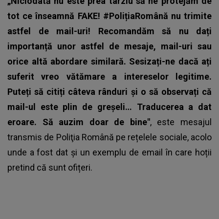
„Niciodată nu este prea târziu să ne protejăm de
tot ce înseamnă FAKE! #PolițiaRomână nu trimite
astfel de mail-uri! Recomandăm să nu dați
importanță unor astfel de mesaje, mail-uri sau
orice altă abordare similară. Sesizați-ne dacă ați
suferit vreo vătămare a intereselor legitime.
Puteți să citiți câteva rânduri și o să observați că
mail-ul este plin de greșeli… Traducerea a dat
eroare. Să auzim doar de bine"
, este mesajul
transmis de
Poliţia Română
pe rețelele sociale, acolo
unde a fost dat și un exemplu de email în care hoții
pretind că sunt ofițeri.