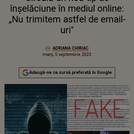
înșelăciune în mediul online:
„Nu trimitem astfel de email-
uri"
Autor:
ADRIANA CHIRIAC
Publicat:
luni, 5 septembrie 2022
Actualizat:
marți, 5 septembrie 2023
Adaugă-ne ca sursă preferată în Google