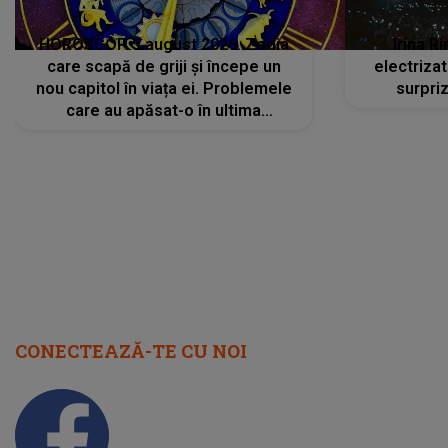
HOROSCOP 5 august 2026. Zodia
Irina R
care scapă de griji și începe un
electriza
nou capitol în viața ei. Problemele
surpri
care au apăsat-o în ultima
perioadă își găsesc, în sfârșit,
rezolvarea
CONECTEAZĂ-TE CU NOI