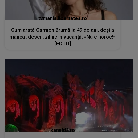
tvmania.libertatea.ro
Cum arată Carmen Brumă la 49 de ani, deși a
mâncat desert zilnic în vacanță: «Nu e noroc!»
[FOTO]
kanald2.ro