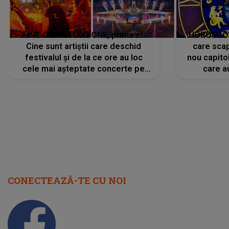
LINE-UP UNTOLD ONE, prima zi.
HOROSCOP 
Cine sunt artiștii care deschid
care scap
festivalul și de la ce ore au loc
nou capitol
cele mai așteptate concerte pe
care a
scena principală?
perioadă 
CONECTEAZĂ-TE CU NOI