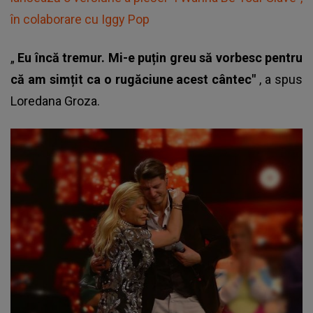
în colaborare cu Iggy Pop
„
Eu încă tremur. Mi-e puțin greu să vorbesc pentru
că am simțit ca o rugăciune acest cântec"
, a spus
Loredana Groza
.