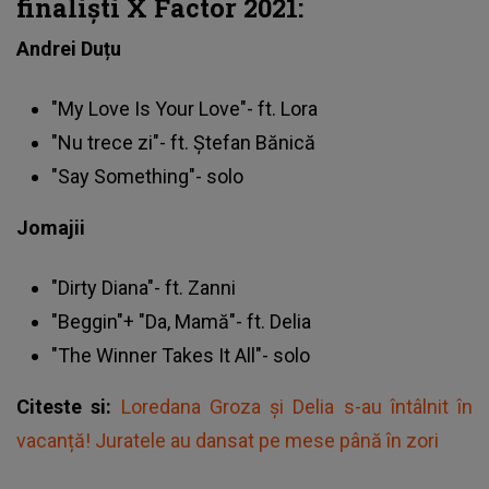
finaliști X Factor 2021:
Andrei Duțu
"My Love Is Your Love"- ft. Lora
"Nu trece zi"- ft. Ștefan Bănică
"Say Something"- solo
Jomajii
"Dirty Diana"- ft. Zanni
"Beggin"+ "Da, Mamă"- ft. Delia
"The Winner Takes It All"- solo
Citeste si:
Loredana Groza și Delia s-au întâlnit în
vacanță! Juratele au dansat pe mese până în zori