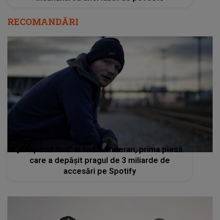
RECOMANDĂRI
„Shape of You” al lui Ed Sheeran, prima piesă
care a depăşit pragul de 3 miliarde de
accesări pe Spotify