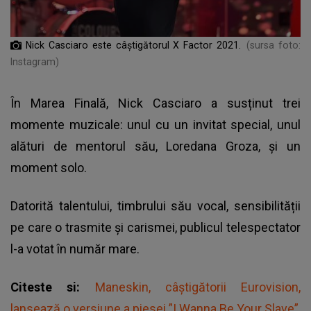
Nick Casciaro este câștigătorul X Factor 2021.
(sursa foto:
Instagram)
În Marea Finală, Nick
Casciaro a susținut trei
momente muzicale
: unul cu un invitat special, unul
alături de mentorul său, Loredana Groza, și un
moment solo.
Datorită talentului, timbrului său vocal, sensibilității
pe care o trasmite și carismei, publicul telespectator
l-a votat în număr mare.
Citeste si:
Maneskin, câştigătorii Eurovision,
lansează o versiune a piesei ”I Wanna Be Your Slave”,