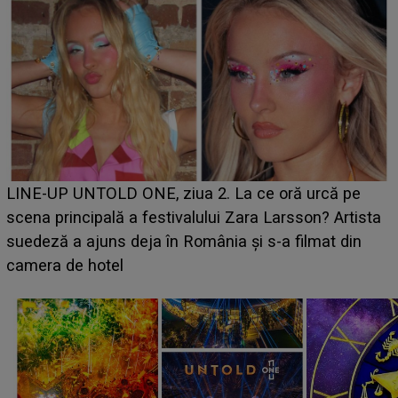
Ce a dezvăluit noua concurentă din "Casa Iubirii" l-a
luat prin surprindere pe Emanuel. CINE ESTE
BĂIATUL VIZAT de Alexandra?! Aflându-se în fața
faptului împlinit, A RECUNOSCUT IMEDIAT: "Am
avut..."