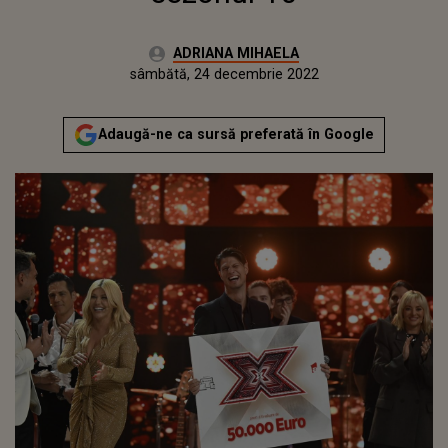
Autor:
ADRIANA MIHAELA
Publicat:
vineri, 24 decembrie 2021
Actualizat:
sâmbătă, 24 decembrie 2022
Adaugă-ne ca sursă preferată în Google