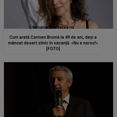
tvmania.libertatea.ro
Cum arată Carmen Brumă la 49 de ani, deși a
mâncat desert zilnic în vacanță: «Nu e noroc!»
[FOTO]