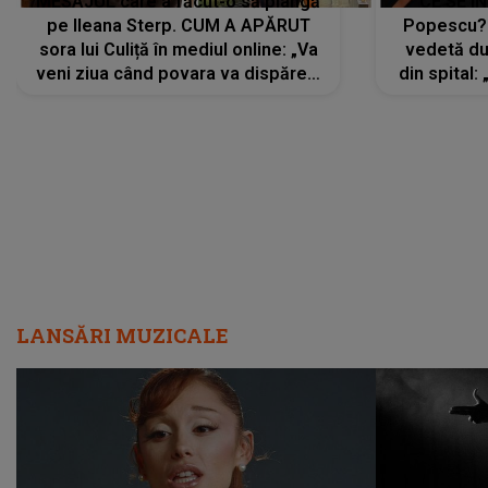
MESAJUL care a făcut-o să plângă
CE SE Î
pe Ileana Sterp. CUM A APĂRUT
Popescu?
sora lui Culiță în mediul online: „Va
vedetă du
veni ziua când povara va dispărea,
din spital:
iar lacrimile...”
LANSĂRI MUZICALE