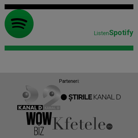
Spotify
Listen
Parteneri: