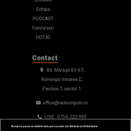
Echipa
PODCAST
Concursuri
HOT40
Contact
Bd. Mărăști 65-67,
Romexpo Intrarea C,
Pavilion T, sector 1
office@radioimpuls.ro
LIVE : 0754-222.999
WhatsApp: 0754-222.999
Nouă ne pasă ca datele tale personale să rămână confidențiale