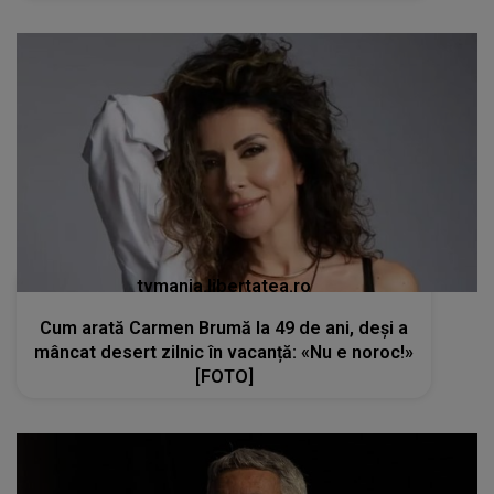
tvmania.libertatea.ro
Cum arată Carmen Brumă la 49 de ani, deși a
mâncat desert zilnic în vacanță: «Nu e noroc!»
[FOTO]