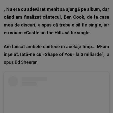
„
Nu era cu adevărat menit să ajungă pe album, dar
când am finalizat cântecul, Ben Cook, de la casa
mea de discuri, a spus că trebuie să fie single, iar
eu voiam «Castle on the Hill» să fie single.
Am lansat ambele cântece în acelaşi timp... M-am
înşelat. Iată-ne cu «Shape of You» la 3 miliarde”,
a
spus
Ed Sheeran
.