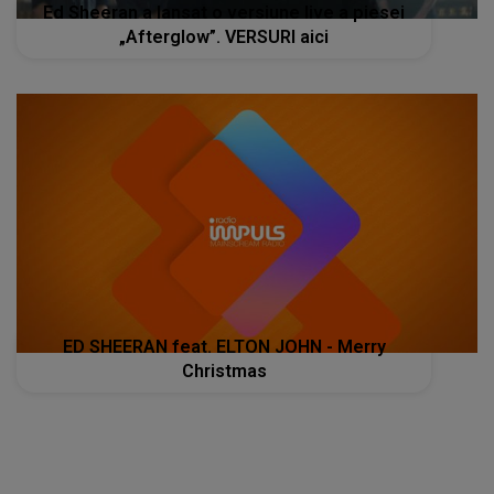
Ed Sheeran a lansat o versiune live a piesei
„Afterglow”. VERSURI aici
ED SHEERAN feat. ELTON JOHN - Merry
Christmas