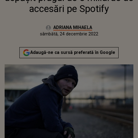
accesări pe Spotify
Autor:
ADRIANA MIHAELA
Publicat:
vineri, 24 decembrie 2021
Actualizat:
sâmbătă, 24 decembrie 2022
Adaugă-ne ca sursă preferată în Google