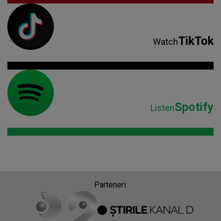
TikTok
Watch
Spotify
Listen
Parteneri: