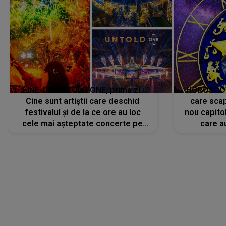
LINE-UP UNTOLD ONE, prima zi.
HOROSCOP 
Cine sunt artiștii care deschid
care scap
festivalul și de la ce ore au loc
nou capitol
cele mai așteptate concerte pe
care a
scena principală?
perioadă 