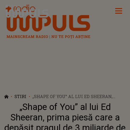
Radio Impuls
STIRI
„SHAPE OF YOU” AL LUI ED SHEERAN,
PRIMA PIESĂ CARE A DEPĂŞIT PRAGUL DE
„Shape of You” al lui Ed
3 MILIARDE DE ACCESĂRI PE SPOTIFY
Sheeran, prima piesă care a
depăşit pragul de 3 miliarde de