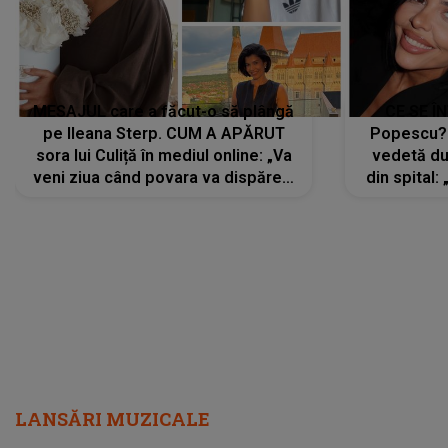
MESAJUL care a făcut-o să plângă
CE SE Î
pe Ileana Sterp. CUM A APĂRUT
Popescu?
sora lui Culiță în mediul online: „Va
vedetă du
veni ziua când povara va dispărea,
din spital:
iar lacrimile...”
LANSĂRI MUZICALE