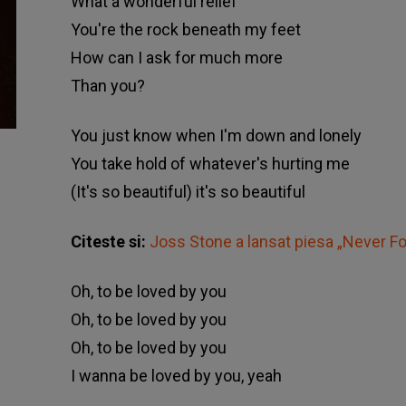
What a wonderful relief
You're the rock beneath my feet
How can I ask for much more
Than you?
You just know when I'm down and lonely
You take hold of whatever's hurting me
(It's so beautiful) it's so beautiful
Citeste si:
Joss Stone a lansat piesa „Never F
Oh, to be loved by you
Oh, to be loved by you
Oh, to be loved by you
I wanna be loved by you, yeah