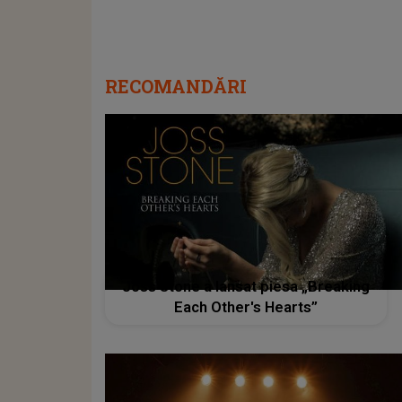
RECOMANDĂRI
Joss Stone a lansat piesa „Breaking
Each Other's Hearts”