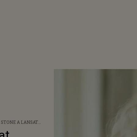
 STONE A LANSAT
OCLIPUL PIESEI „OH TO
at
OVED BY YOU”