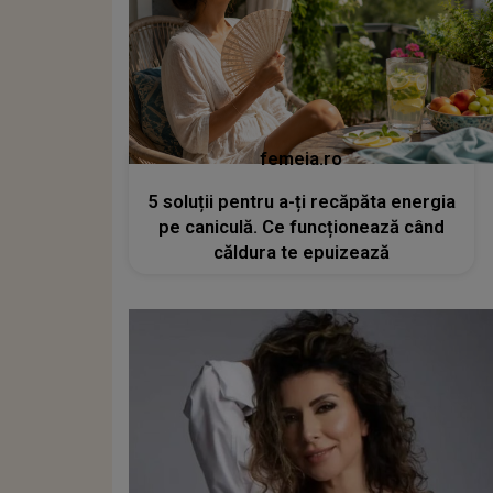
femeia.ro
5 soluții pentru a-ți recăpăta energia
pe caniculă. Ce funcționează când
căldura te epuizează