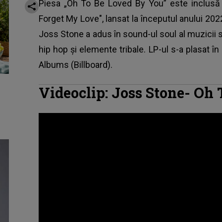
Piesa „Oh To Be Loved By You” este inclusă pe
Forget My Love", lansat la începutul anului 2022
Joss Stone a adus în sound-ul soul al muzicii sa
hip hop și elemente tribale. LP-ul s-a plasat 
Albums (Billboard).
Videoclip: Joss Stone- Oh