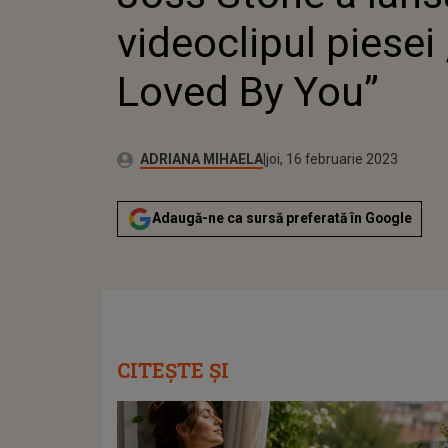
videoclipul piesei
Loved By You”
Publicat:
Autor:
miercuri, 16 februarie 2022
Actualizat:
ADRIANA MIHAELA
joi, 16 februarie 2023
Adaugă-ne ca sursă preferată în Google
CITEȘTE ȘI