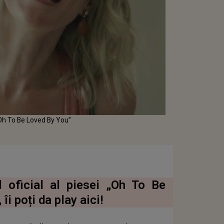
„Oh To Be Loved By You”
l oficial al piesei „Oh To Be
îi poți da play aici!