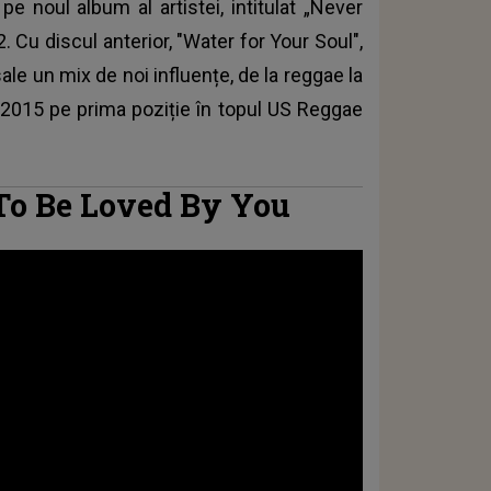
 noul album al artistei, intitulat „Never
. Cu discul anterior, "Water for Your Soul",
le un mix de noi influențe, de la reggae la
în 2015 pe prima poziție în topul US Reggae
 To Be Loved By You