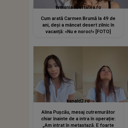
tvmania.libertatea.ro
Cum arată Carmen Brumă la 49 de
ani, deși a mâncat desert zilnic în
vacanță: «Nu e noroc!» [FOTO]
kanald2.ro
Alina Pușcău, mesaj cutremurător
chiar înainte de a intra în operație:
„Am intrat în metastază. E foarte