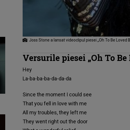
Joss Stone a lansat videoclipul piesei „Oh To Be Loved 
Versurile piesei „Oh To B
Hey
La-ba-ba-ba-da-da-da
Since the moment I could see
That you fell in love with me
All my troubles, they left me
They went right out the door