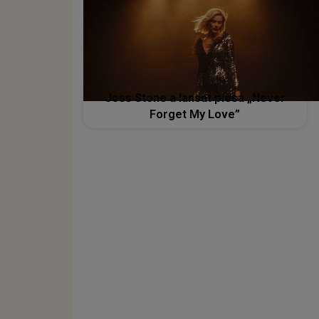
Joss Stone a lansat piesa „Never
Forget My Love”