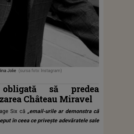
lina Jolie
(sursa foto: Instagram)
obligată să predea
zarea Château Miravel
Page Six că
„email-urile ar demonstra că
nceput în ceea ce privește adevăratele sale