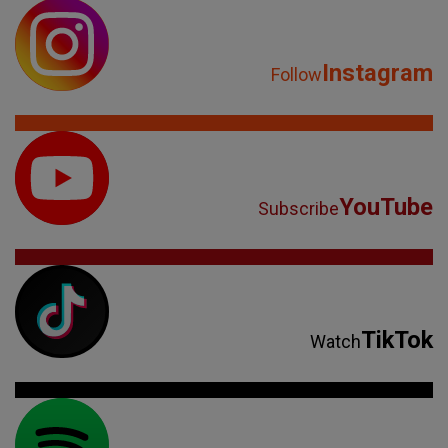
Instagram
Follow
YouTube
Subscribe
TikTok
Watch