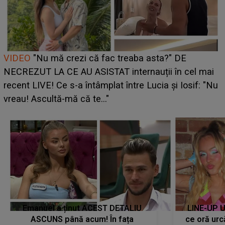
Cine este Bianca, tânăra clujeancă luată pe scenă la
UNTOLD ONE de Zara Larsson? Aceasta a dezvăluit
i
ce i-a spus artista suedeză în culise: „Nu am fost
Nu
pregătită...”
Emanuel a ținut ACEST DETALIU
LINE-UP U
ASCUNS până acum! În fața
ce oră urc