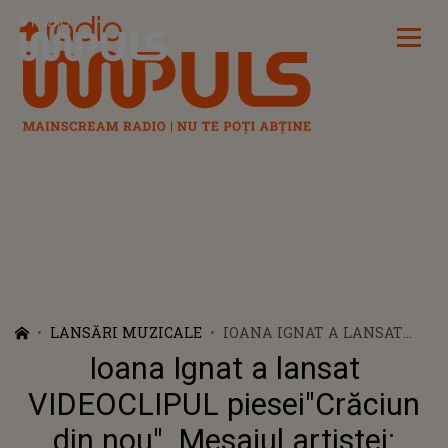
Radio Impuls
LANSĂRI MUZICALE
IOANA IGNAT A LANSAT
VIDEOCLIPUL
Ioana Ignat a lansat
PIESEI"CRĂCIUN DIN NOU".
MESAJUL ARTISTEI: "CINE
VIDEOCLIPUL piesei"Crăciun
ARE FAMILIA APROAPE E
din nou". Mesajul artistei:
FOARTE NOROCOS! SPER SA