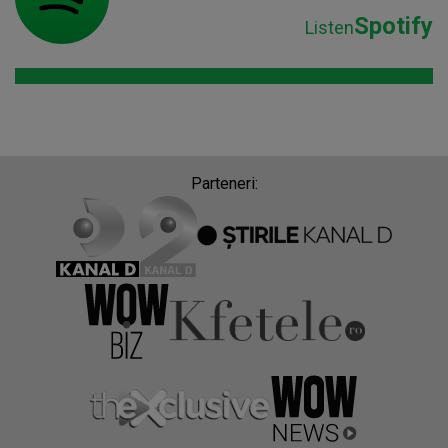
Spotify
Listen
Parteneri: