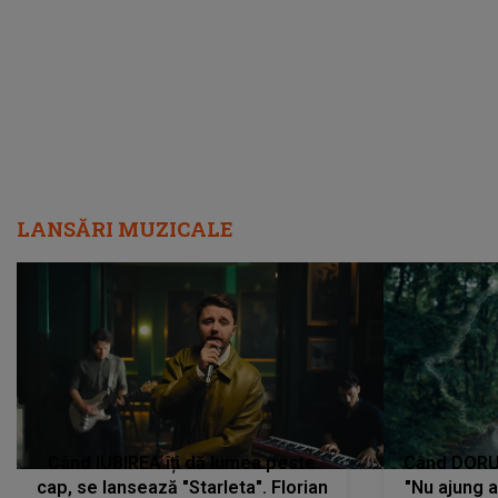
făcut să ia o DECIZIE DRASTICĂ
LANSĂRI MUZICALE
Când IUBIREA îți dă lumea peste
Când DORUL
cap, se lansează "Starleta". Florian
"Nu ajung 