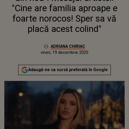
VĂ PLACĂ ACEST COLIND"
"Cine are familia aproape e
foarte norocos! Sper sa vă
placă acest colind"
Autor:
ADRIANA CHIRIAC
Publicat:
vineri, 19 decembrie 2025
Actualizat:
vineri, 19 decembrie 2025
Adaugă-ne ca sursă preferată în Google