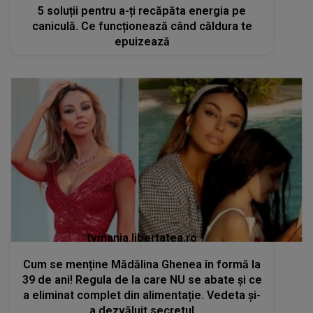
5 soluții pentru a-ți recăpăta energia pe
caniculă. Ce funcționează când căldura te
epuizează
tvmania.libertatea.ro
Cum se menține Mădălina Ghenea în formă la
39 de ani! Regula de la care NU se abate și ce
a eliminat complet din alimentație. Vedeta și-
a dezvăluit secretul