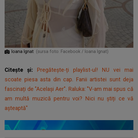
Ioana Ignat
(sursa foto: Facebook / Ioana Ignat)
Citește și:
Pregătește-ți playlist-ul! NU vei mai
scoate piesa asta din cap. Fanii artistei sunt deja
fascinați de "Același Aer". Raluka: "V-am mai spus că
am multă muzică pentru voi? Nici nu știți ce vă
așteaptă"