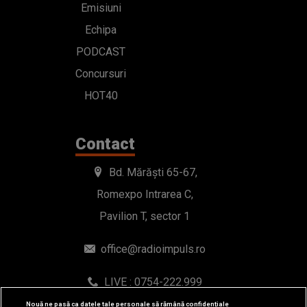
Emisiuni
Echipa
PODCAST
Concursuri
HOT40
Contact
Bd. Mărăști 65-67,
Romexpo Intrarea C,
Pavilion T, sector 1
office@radioimpuls.ro
LIVE : 0754-222.999
WhatsApp: 0754-222.999
Nouă ne pasă ca datele tale personale să rămână confidențiale