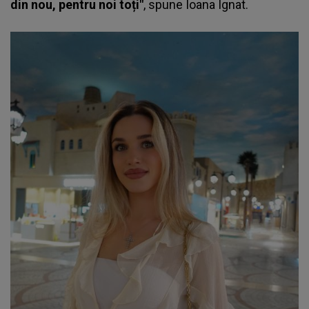
din nou, pentru noi toți"
, spune
Ioana Ignat.