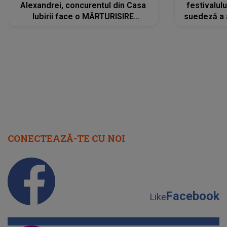
Alexandrei, concurentul din Casa
festivalul
Iubirii face o MĂRTURISIRE
suedeză a a
NEAȘTEPTATĂ despre mama sa:
s-a film
"I-am spus și ei în față, eu nu te
iubesc pentru că..."
CONECTEAZĂ-TE CU NOI
Facebook
Like