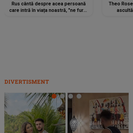
Rus cântă despre acea persoană
Theo Rose 
care intră în viața noastră, "ne fură"
ascultă
toate PRIVIRILE, toate GÂNDURILE,
REGĂSIRI
tot UNIVERSUL și fără să ne dăm
trece pr
seama, ajunge să fie motivul
"Pentru t
pentru care zâmbim
departe 
DIVERTISMENT