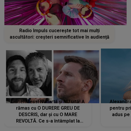
Radio Impuls cucerește tot mai mulți
ascultători: creșteri semnificative în audiență
Lionel Messi NU iartă și NU uită! A
Alexandr
rămas cu O DURERE GREU DE
pentru pr
DESCRIS, dar și cu O MARE
adus pe 
REVOLTĂ. Ce s-a întâmplat la
ÎNMORMÂNTAREA tatălui său l-a