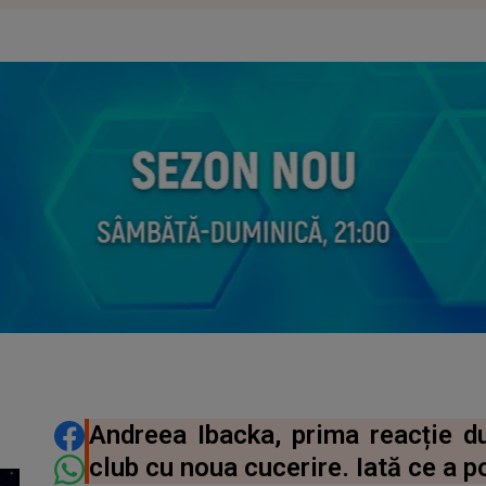
DISTRIBUIE ARTICOLUL
Andreea Ibacka, prima reacție du
club cu noua cucerire. Iată ce a p