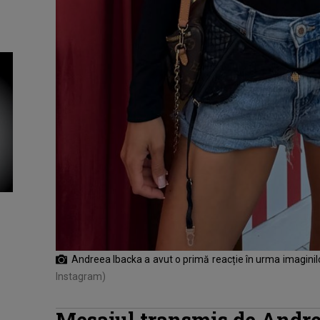
Andreea Ibacka a avut o primă reacție în urma imaginilo
Instagram)
Mesajul transmis de Andr