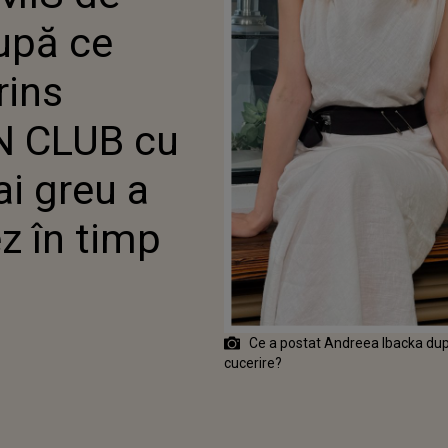
CERIRE: „MAI GREU A FOST SĂ
upă ce
MEZ ÎN TIMP CE...”
rins
N CLUB cu
ai greu a
z în timp
Ce a postat Andreea Ibacka după
cucerire?