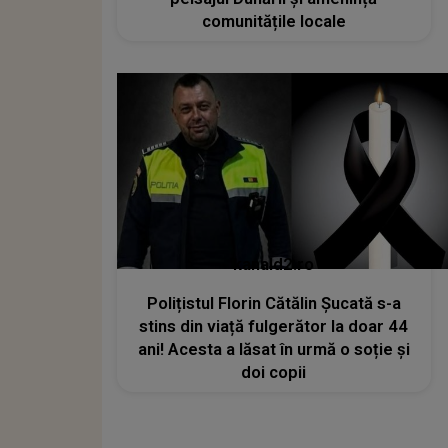
comunitățile locale
kanald2.ro
Polițistul Florin Cătălin Șucată s-a
stins din viață fulgerător la doar 44
ani! Acesta a lăsat în urmă o soție și
doi copii