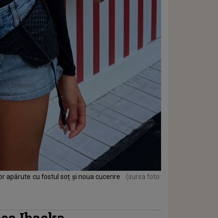
r apărute cu fostul soț și noua cucerire
(sursa foto:
eea Ibacka