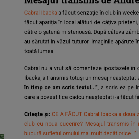
Cabral Ibacka
a făcut senzație în club în weeke
făcut apariția în local alături de câțiva prieteni
către o șatenă misterioasă. După câteva zâmbet
au sărutat în văzul tuturor. Imaginile apărute î
toată lumea.
Cabral nu a vrut să comenteze ipostazele în ca
Ibacka, a transmis totuși un mesaj neașteptat 
în timp ce am scris textul...”,
a scris ea pe I
care a povestit ce cadou neașteptat i-a făcut fi
Citește și:
CE A FĂCUT Cabral Ibacka a doua z
club cu noua cucerire? Mesajul transmis în m
bucură sufletul omului mai mult decât orice…”