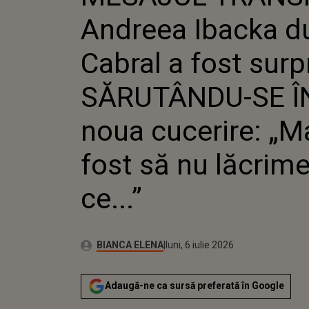
NOUA CU
Andreea Ibacka d
NU LĂCRI
Cabral a fost surp
SĂRUTÂNDU-SE Î
noua cucerire: „M
fost să nu lăcrime
ce...”
Autor:
Publicat:
BIANCA ELENA
luni, 6 iulie 2026
Adaugă-ne ca sursă preferată în Google