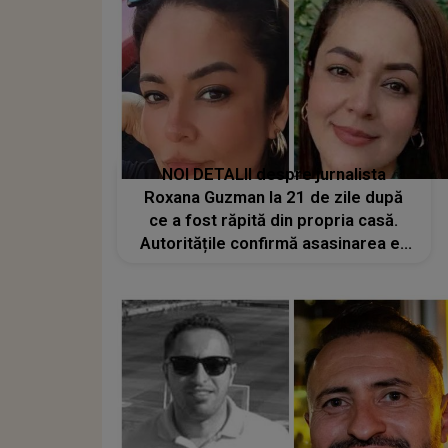
NOI DETALII despre jurnalista
Roxana Guzman la 21 de zile după
ce a fost răpită din propria casă.
Autoritățile confirmă asasinarea ei.
Ce are de spus familia?