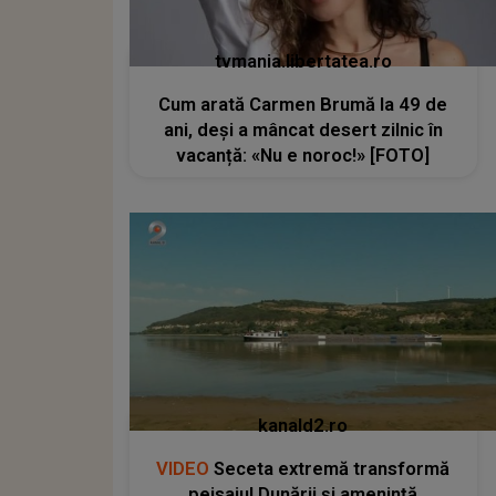
tvmania.libertatea.ro
Cum arată Carmen Brumă la 49 de
ani, deși a mâncat desert zilnic în
vacanță: «Nu e noroc!» [FOTO]
kanald2.ro
VIDEO
Seceta extremă transformă
peisajul Dunării și amenință