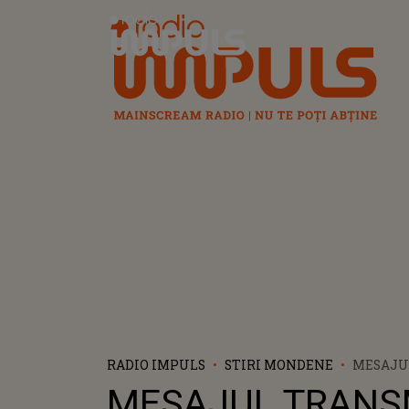
Radio Impuls
RADIO IMPULS
STIRI MONDENE
MESAJU
IBACKA 
MESAJUL TRANS
SURPRIN