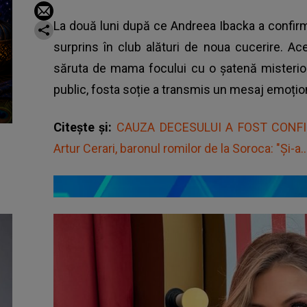
La două luni după ce Andreea Ibacka a confirma
surprins în club alături de noua cucerire. Ac
săruta de mama focului cu o șatenă misterioa
public, fosta soție a transmis un mesaj emoțion
Citește și:
CAUZA DECESULUI A FOST CONFIRM
Artur Cerari, baronul romilor de la Soroca: "Și-a..