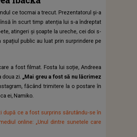
ndul ce tocmai a trecut. Prezentatorul și-a
, însă în scurt timp atenția lui s-a îndreptat
e, atingeri și șoapte la ureche, cei doi s-
n spațiul public au luat prin surprindere pe
re a fost filmat. Fosta lui soție, Andreea
a doua zi.
„Mai greu a fost să nu lăcrimez
nstagram, făcând trimitere la o postare în
ica ei, Namiko.
i după ce a fost surprins sărutându-se în
ediul online: „Unul dintre sunetele care