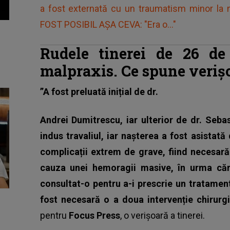
a fost externată cu un traumatism minor la 
FOST POSIBIL AȘA CEVA: "Era o..."
Rudele tinerei de 26 de
malpraxis. Ce spune veriș
”A fost preluată inițial de dr.
Andrei Dumitrescu, iar ulterior de dr. Sebas
indus travaliul, iar nașterea a fost asistată
complicații extrem de grave, fiind necesară
cauza unei hemoragii masive, în urma căr
consultat-o pentru a-i prescrie un tratamen
fost necesară o a doua intervenție chirur
pentru
Focus Press
, o verișoară a tinerei.