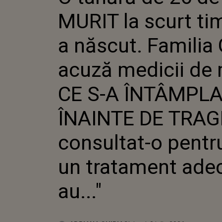
MALPRAXIS.
MURIT la scurt ti
ÎNAINTE D
CONSULTAT
TRATAMENT 
a născut. Familia
acuză medicii de 
CE S-A ÎNTÂMPLAT
ÎNAINTE DE TRAGE
consultat-o pentru
un tratament adecv
au..."