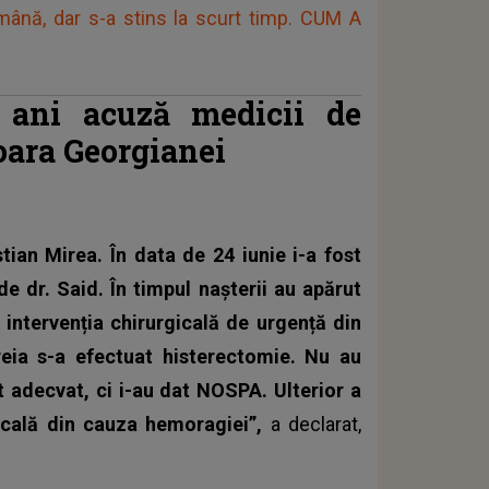
mână, dar s-a stins la scurt timp. CUM A
 ani acuză medicii de
oara Georgianei
tian Mirea. În data de 24 iunie i-a fost
 de dr. Said.
În timpul nașterii au apărut
 intervenția chirurgicală de urgență din
eia s-a efectuat histerectomie. Nu au
t adecvat, ci i-au dat NOSPA. Ulterior a
gicală din cauza hemoragiei”,
a declarat,