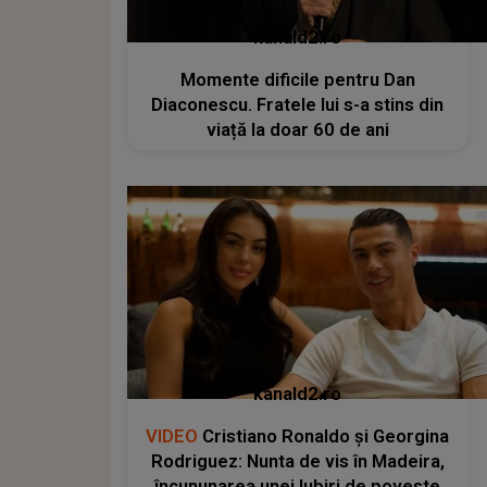
kanald2.ro
Momente dificile pentru Dan
Diaconescu. Fratele lui s-a stins din
viață la doar 60 de ani
kanald2.ro
VIDEO
Cristiano Ronaldo și Georgina
Rodriguez: Nunta de vis în Madeira,
încununarea unei Iubiri de poveste