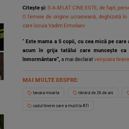
Citește și:
S-A AFLAT CINE ESTE, de fapt, pers
O femeie de origine ucraineană, deghizată în bă
care locuia Vadim Ermolaev
”
Este mama a 5 copii, cu cea mică pe care 
acum în grija tatălui care muncește ca 
înmormântare”,
a mai declarat
verișoara tiner
MAI MULTE DESPRE:
tanara moarta
tânără de 26 de ani
cazul tinerei care a murit la ATI