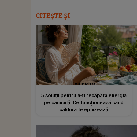
CITEȘTE ȘI
femeia.ro
5 soluții pentru a-ți recăpăta energia
pe caniculă. Ce funcționează când
căldura te epuizează