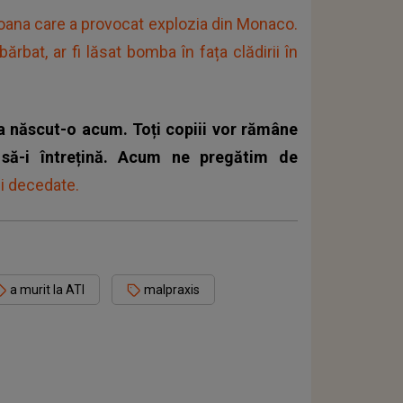
oana care a provocat explozia din Monaco.
rbat, ar fi lăsat bomba în fața clădirii în
a născut-o acum. Toți copiii vor rămâne
să-i întrețină. Acum ne pregătim de
ei decedate.
a murit la ATI
malpraxis