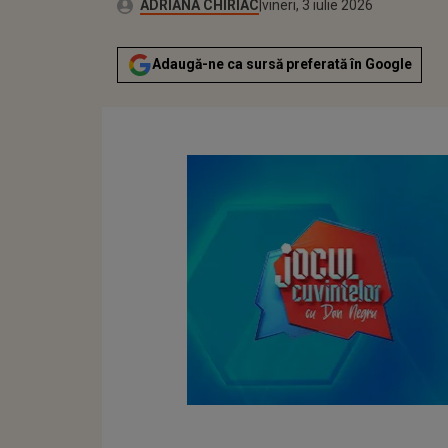
Publicat:
Autor:
vineri, 3 iulie 2026
Actualizat:
ADRIANA CHIRIAC
vineri, 3 iulie 2026
Adaugă-ne ca sursă preferată în Google