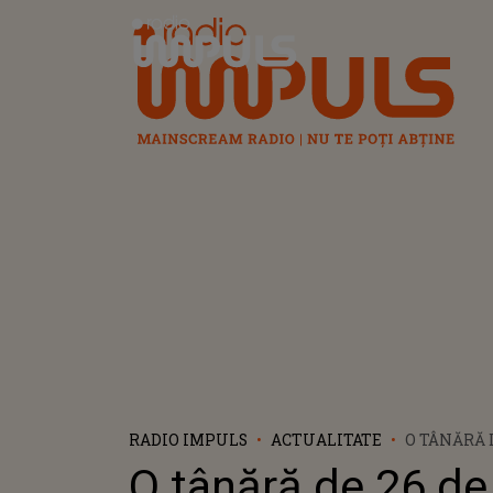
Radio Impuls
RADIO IMPULS
ACTUALITATE
O TÂNĂRĂ 
SCURT TIM
O tânără de 26 de
GEORGIANE