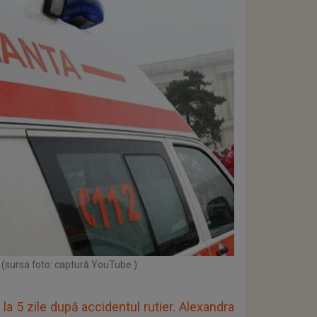
(sursa foto: captură YouTube )
la 5 zile după accidentul rutier. Alexandra