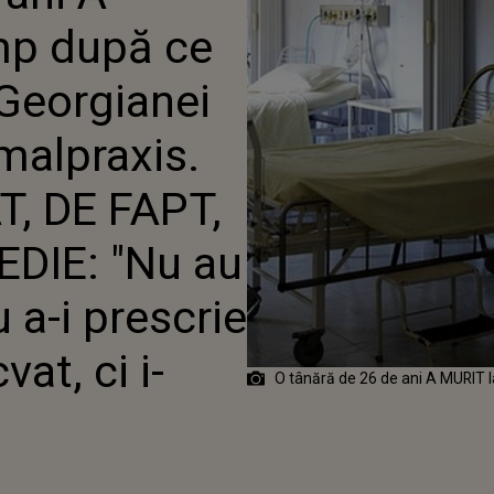
 CE S-A ÎNTÂMPLAT, DE FAPT,
mp după ce
E TRAGEDIE: "NU AU
-O PENTRU A-I PRESCRIE UN
ADECVAT, CI I-AU..."
 Georgianei
malpraxis.
, DE FAPT,
DIE: "Nu au
 a-i prescrie
at, ci i-
O tânără de 26 de ani A MURIT l