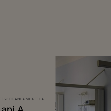
DE 26 DE ANI A MURIT LA
P DUPĂ CE A NĂSCUT. FAMILIA
 ani A
I ACUZĂ MEDICII DE