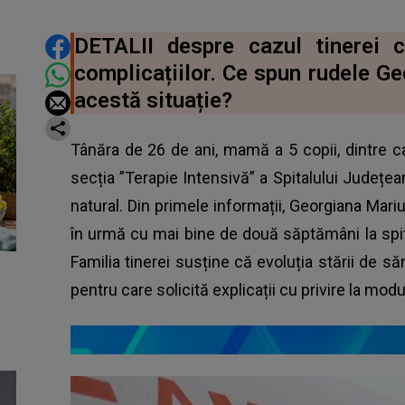
DISTRIBUIE ARTICOLUL
DETALII despre cazul tinerei 
complicațiilor. Ce spun rudele G
acestă situație?
Tânăra de 26 de ani, mamă a 5 copii, dintre ca
secția ”Terapie Intensivă” a Spitalului Județe
natural. Din primele informații, Georgiana Mari
în urmă cu mai bine de două săptămâni la spital
Familia tinerei susține că
evoluția stării de s
pentru care solicită explicații cu privire la modul