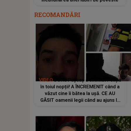
RECOMANDĂRI
VIDEO
David Pușcaș a chemat Poliția
în toiul nopții! A ÎNCREMENIT când a
văzut cine îi bătea la ușă. CE AU
GĂSIT oamenii legii când au ajuns la
locuință: "Nu cred! Ce caută la mine?
De unde are adresa? Îi fac plângere,
o să..."