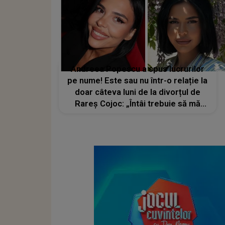
Andreea Popescu a spus lucrurilor
pe nume! Este sau nu într-o relație la
doar câteva luni de la divorțul de
Rareș Cojoc: „Întâi trebuie să mă
vindec de tot ce mi s-a întâmplat”