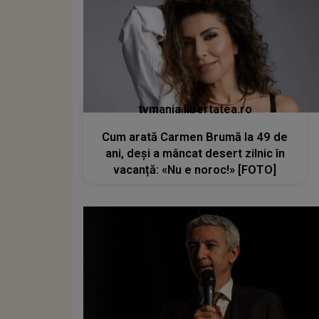
tvmania.libertatea.ro
Cum arată Carmen Brumă la 49 de
ani, deși a mâncat desert zilnic în
vacanță: «Nu e noroc!» [FOTO]