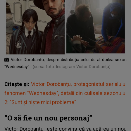
Victor Dorobanțu, despre distribuția celui de-al doilea sezon
"Wednesday"
(sursa foto: Instagram Victor Dorobanțu)
Citește și:
Victor Dorobanțu, protagonistul serialului
fenomen "Wednesday", detalii din culisele sezonului
2: "Sunt și niște mici probleme"
”O să fie un nou personaj”
Victor Dorobanțu
este convins că va apărea un nou