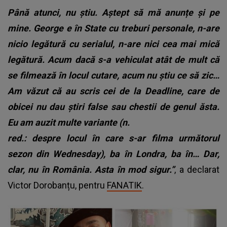
Până atunci, nu știu. Aștept să mă anunțe și pe
mine. George e în State cu treburi personale, n-are
nicio legătură cu serialul, n-are nici cea mai mică
legătură. Acum dacă s-a vehiculat atât de mult că
se filmează în locul cutare, acum nu știu ce să zic…
Am văzut că au scris cei de la Deadline, care de
obicei nu dau știri false sau chestii de genul ăsta.
Eu am auzit multe variante (n.
red.: despre locul în care s-ar filma următorul
sezon din Wednesday), ba în Londra, ba în… Dar,
clar, nu în România. Asta în mod sigur.”
, a declarat
Victor Dorobanțu, pentru
FANATIK
.