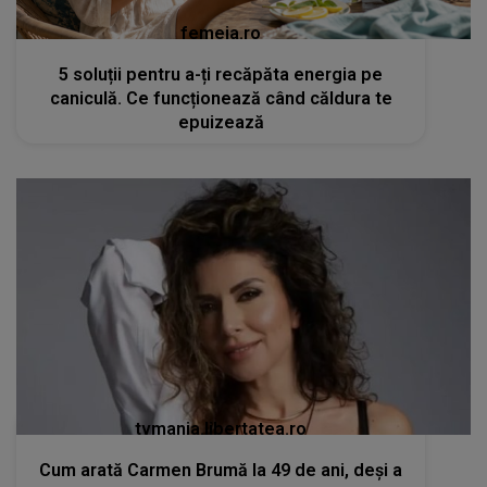
femeia.ro
5 soluții pentru a-ți recăpăta energia pe
caniculă. Ce funcționează când căldura te
epuizează
tvmania.libertatea.ro
Cum arată Carmen Brumă la 49 de ani, deși a