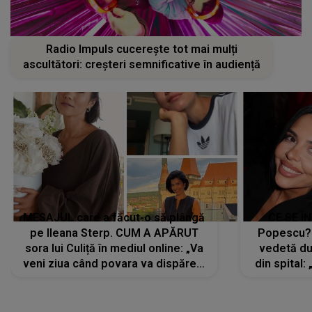
Radio Impuls cucerește tot mai mulți
ascultători: creșteri semnificative în audiență
MESAJUL care a făcut-o să plângă
CE SE Î
pe Ileana Sterp. CUM A APĂRUT
Popescu?
sora lui Culiță în mediul online: „Va
vedetă du
veni ziua când povara va dispărea,
din spital:
iar lacrimile...”