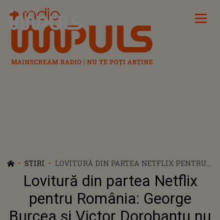
Radio Impuls
STIRI
LOVITURĂ DIN PARTEA NETFLIX PENTRU
ROMÂNIA: GEORGE BURCEA ȘI VICTOR
Lovitură din partea Netflix
DOROBANȚU NU MAI FAC PARTEA DIN
DISTRIBUȚIA CELUI DE-AL DOILEA SEZON
pentru România: George
"WEDNESDAY"
Burcea și Victor Dorobanțu nu