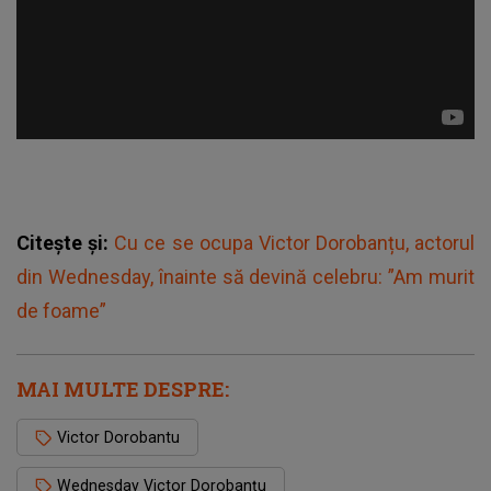
Citește și:
Cu ce se ocupa Victor Dorobanțu, actorul
din Wednesday, înainte să devină celebru: ”Am murit
de foame”
MAI MULTE DESPRE:
Victor Dorobantu
Wednesday Victor Dorobanțu