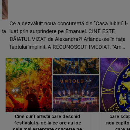
Ce a dezvăluit noua concurentă din "Casa Iubirii" l-a
luat prin surprindere pe Emanuel. CINE ESTE
BĂIATUL VIZAT de Alexandra?! Aflându-se în fața
faptului împlinit, A RECUNOSCUT IMEDIAT: "Am
avut..."
LINE-UP UNTOLD ONE, prima zi.
HOROSCOP 
Cine sunt artiștii care deschid
care scap
festivalul și de la ce ore au loc
nou capitol
cele mai așteptate concerte pe
care a