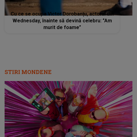
Cu ce se ocupa Victor Dorobanțu, actorul din
Wednesday, înainte să devină celebru: ”Am
murit de foame”
STIRI MONDENE