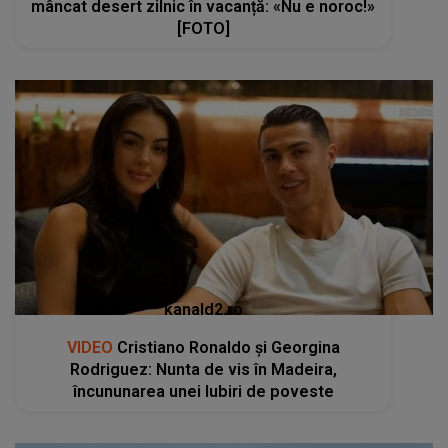
mâncat desert zilnic în vacanță: «Nu e noroc!»
[FOTO]
kanald2.ro
VIDEO
Cristiano Ronaldo și Georgina
Rodriguez: Nunta de vis în Madeira,
încununarea unei Iubiri de poveste