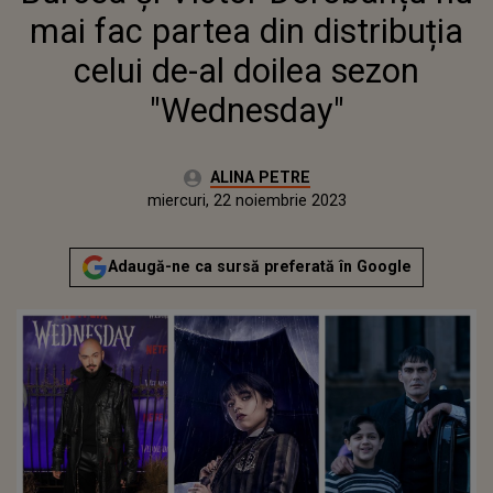
mai fac partea din distribuția
celui de-al doilea sezon
"Wednesday"
Autor:
ALINA PETRE
Publicat:
miercuri, 22 noiembrie 2023
Actualizat:
miercuri, 22 noiembrie 2023
Adaugă-ne ca sursă preferată în Google