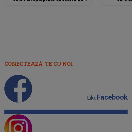
scena principală?
perioadă 
CONECTEAZĂ-TE CU NOI
Facebook
Like