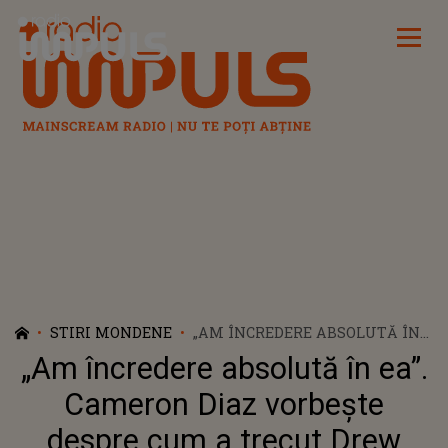
Radio Impuls
STIRI MONDENE
„AM ÎNCREDERE ABSOLUTĂ ÎN
EA”. CAMERON DIAZ VORBEȘTE
„Am încredere absolută în ea”.
DESPRE CUM A TRECUT DREW
BARRYMORE PESTE DIVORȚ ȘI
Cameron Diaz vorbește
DEPENDENȚA DE ALCOOL
despre cum a trecut Drew