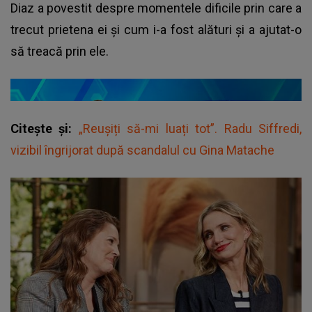
Diaz a povestit despre momentele dificile prin care a
trecut prietena ei și cum i-a fost alături și a ajutat-o
să treacă prin ele.
Citește și:
„Reușiți să-mi luați tot”. Radu Siffredi,
vizibil îngrijorat după scandalul cu Gina Matache