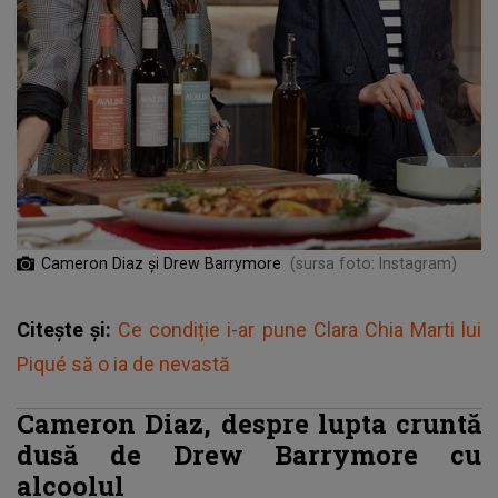
Cameron Diaz și Drew Barrymore
(sursa foto: Instagram)
Citește și:
Ce condiție i-ar pune Clara Chia Marti lui
Piqué să o ia de nevastă
Cameron Diaz, despre lupta cruntă
dusă de Drew Barrymore cu
alcoolul