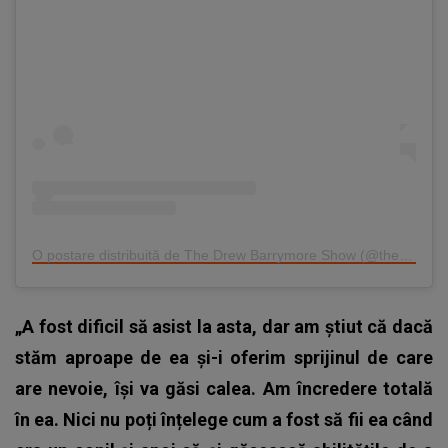
O postare distribuită de The Drew Barrymore Show (@thedrewbarrymoreshow)
„A fost dificil să asist la asta, dar am știut că dacă
stăm aproape de ea și-i oferim sprijinul de care
are nevoie, își va găsi calea. Am încredere totală
în ea. Nici nu poți înțelege cum a fost să fii ea când