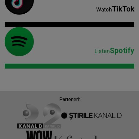
TikTok
Watch
Spotify
Listen
Parteneri: