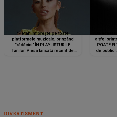
"Petal" înflorește pe toate
De această 
platformele muzicale, prinzând
altfel prin
"rădăcini" ÎN PLAYLISTURILE
POATE FI
fanilor. Piesa lansată recent de
de public!
Ariana Grande îi face pe
a lansat V
ascultători SĂ O ASCULTE PE
REPEAT
DIVERTISMENT