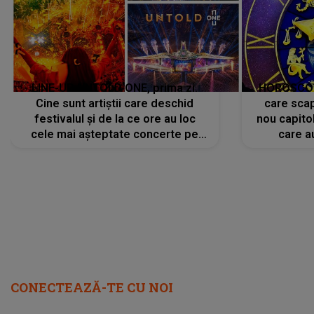
LINE-UP UNTOLD ONE, prima zi.
HOROSCOP 
Cine sunt artiștii care deschid
care scap
festivalul și de la ce ore au loc
nou capitol
cele mai așteptate concerte pe
care a
scena principală?
perioadă 
CONECTEAZĂ-TE CU NOI