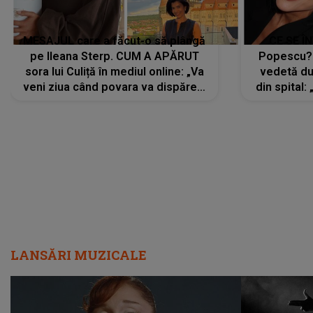
MESAJUL care a făcut-o să plângă
CE SE Î
pe Ileana Sterp. CUM A APĂRUT
Popescu?
sora lui Culiță în mediul online: „Va
vedetă du
veni ziua când povara va dispărea,
din spital:
iar lacrimile...”
LANSĂRI MUZICALE