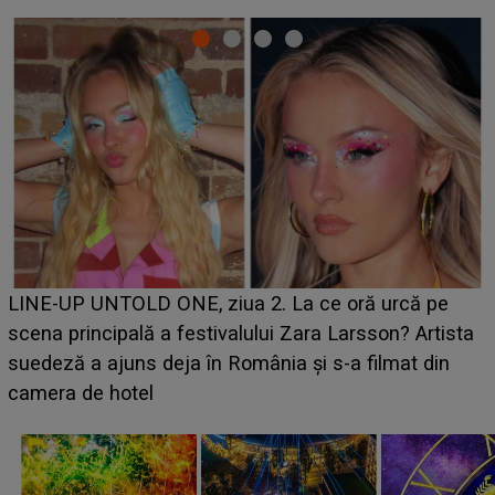
Ce a dezvăluit noua concurentă din "Casa Iubirii" l-a
luat prin surprindere pe Emanuel. CINE ESTE
BĂIATUL VIZAT de Alexandra?! Aflându-se în fața
faptului împlinit, A RECUNOSCUT IMEDIAT: "Am
avut..."