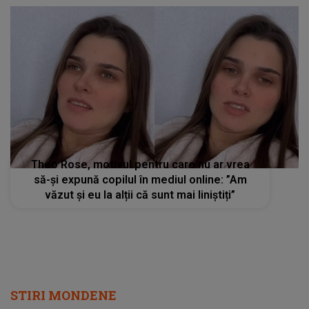
Theo Rose, motivul pentru care nu ar vrea
să-și expună copilul în mediul online: ”Am
văzut și eu la alții că sunt mai liniștiți”
STIRI MONDENE