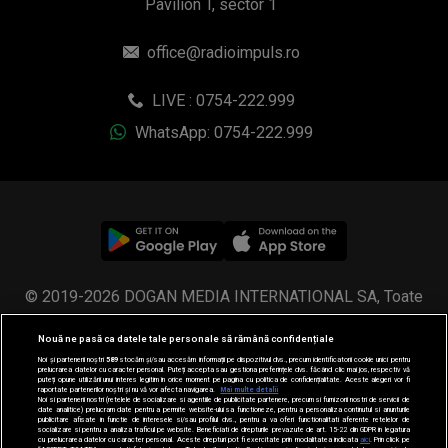
Pavilion T, sector 1
office@radioimpuls.ro
LIVE : 0754-222.999
WhatsApp: 0754-222.999
© 2019-2026 DOGAN MEDIA INTERNATIONAL SA, Toate
drepturile rezervate.
Nouă ne pasă ca datele tale personale să rămână confidențiale
Noi și partenerii noștri
589
stocăm și/sau accesăm informații pe dispozitivul dvs., precum identificatorii cookie unici pentru
prelucrarea datelor cu caracter personal. Puteți accepta sau gestiona preferințele dvs. făcând clic mai jos, respectiv vă
puteți opune utilizării unui interes legitim în orice moment pe pagina cu politica de confidențialitate. Aceste alegeri vor fi
raportate partenerilor noștri și nu vă vor afecta navigarea.
Mai multe detalii
Noi si partenerii nostri (retelele de socializare si agentiile de publicitate partenere, precum si furnizorii nostri de servicii de
date analitice) prelucram date pentru a permite website-ului sa functioneze, pentru a personaliza continutul si anunturile
publicitare afisate in functie de interesele si/sau profilul dvs., pentru a va oferi functionalitati aferente retelelor de
socializare si pentru a analiza traficul pe website. Beneficiati de drepturile prevazute de art. 15-22 din GDPR in legatura
cu prelucrarea datelor cu caracter personal. Aceste drepturi pot fi exercitate prin modalitatea indicata
aici
. Prin click pe