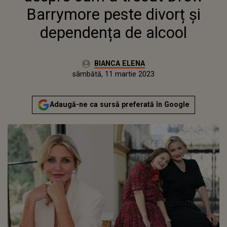
Barrymore peste divorț și
dependența de alcool
Autor:
BIANCA ELENA
Publicat:
sâmbătă, 11 martie 2023
Actualizat:
sâmbătă, 11 martie 2023
Adaugă-ne ca sursă preferată în Google