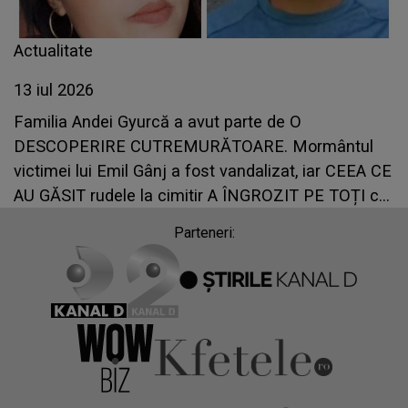
Actualitate
13 iul 2026
Familia Andei Gyurcă a avut parte de O
DESCOPERIRE CUTREMURĂTOARE. Mormântul
victimei lui Emil Gânj a fost vandalizat, iar CEEA CE
AU GĂSIT rudele la cimitir A ÎNGROZIT PE TOȚI cei
care au văzut imaginile: "Ferească! Nici în
Parteneri:
Mormânt nu îi dă pace. Ce..."