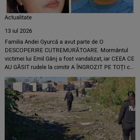
Actualitate
13 iul 2026
Familia Andei Gyurcă a avut parte de O
DESCOPERIRE CUTREMURĂTOARE. Mormântul
victimei lui Emil Gânj a fost vandalizat, iar CEEA CE
AU GĂSIT rudele la cimitir A ÎNGROZIT PE TOȚI cei
care au văzut imaginile: "Ferească! Nici în
Mormânt nu îi dă pace. Ce..."