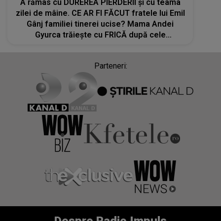
A rămas cu DUREREA PIERDERII și cu teama
zilei de mâine. CE AR FI FĂCUT fratele lui Emil
Gânj familiei tinerei ucise? Mama Andei
Gyurca trăiește cu FRICĂ după cele
întâmplate: "Noi nu mai avem niciun rost pe
fața Pământului. Când merg acasă eu nu..."
Parteneri: