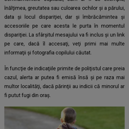
înălţimea, greutatea sau culoarea ochilor şi a părului,
data şi locul dispariţiei, dar şi îmbrăcămintea şi
accesoriile pe care acesta le purta în momentul
dispariţiei. La sfârşitul mesajului va fi inclus şi un link
pe care, dacă îl accesaţi, veţi primi mai multe
informaţii şi fotografia copilului căutat.
În funcţie de indicaţiile primite de poliţistul care preia
cazul, alerta ar putea fi emisă însă şi pe raza mai
multor localităţi, dacă părinţii au indicii că minorul ar
fi putut fugi din oraş.