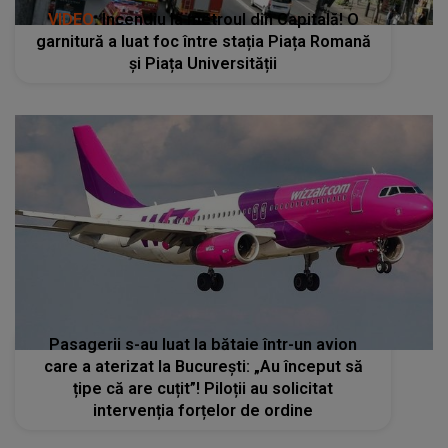
VIDEO
: Incendiu la metroul din Capitală! O
garnitură a luat foc între stația Piața Romană
și Piața Universității
Pasagerii s-au luat la bătaie într-un avion
care a aterizat la București: „Au început să
țipe că are cuțit”! Piloții au solicitat
intervenția forțelor de ordine