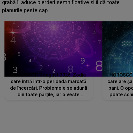
face o MĂRTURISIRE NEAȘTEPTATĂ despre mama
sa: "I-am spus și ei în față, eu nu te iubesc pentru
că..."
HOROSCOP 7 august 2026. Zodia
HOROSCOP 
care intră într-o perioadă marcată
care are șa
de încercări. Problemele se adună
bani. O opo
din toate părțile, iar o veste
poate schi
neașteptată îi dă planurile peste
la
cap