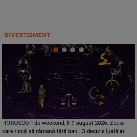
DIVERTISMENT
Emanuel a ținut ACEST DETALIU ASCUNS până
acum! În fața Alexandrei, concurentul din Casa Iubirii