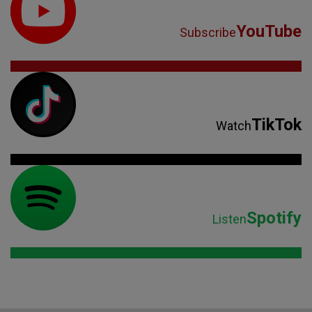
YouTube
Subscribe
TikTok
Watch
Spotify
Listen