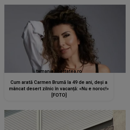
tvmania.libertatea.ro
Cum arată Carmen Brumă la 49 de ani, deși a
mâncat desert zilnic în vacanță: «Nu e noroc!»
[FOTO]