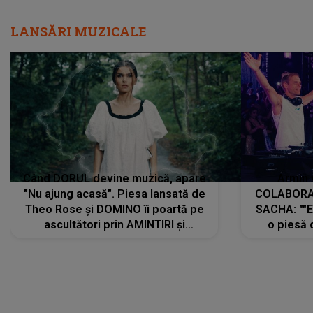
LANSĂRI MUZICALE
Când DORUL devine muzică, apare
Armin 
"Nu ajung acasă". Piesa lansată de
COLABORAR
Theo Rose și DOMINO îi poartă pe
SACHA: ""E
ascultători prin AMINTIRI și
o piesă 
REGĂSIRI, iar drumul emoțiilor
imediat pre
trece prin sufletul publicului:
cu mine șt
"Pentru toți cei care au plecat
păstrăm do
departe ca să le fie mai bine"