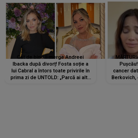
Cât de bine îi merge Andreei
MĂRTURIA
Ibacka după divorț! Fosta soție a
Pușcău!
lui Cabral a întors toate privirile în
cancer dato
prima zi de UNTOLD: „Parcă ai altă
Berkovich, 
strălucire, emani putere,
accident ru
încredere, siguranță...”
Dacă nu 