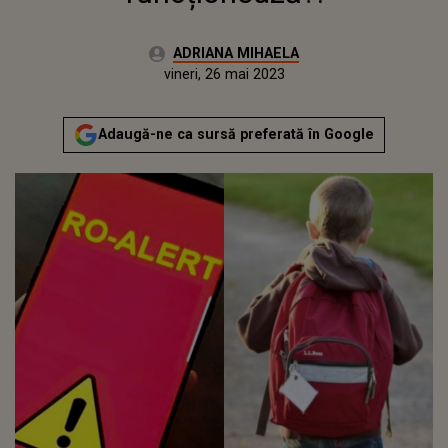
Autor:
ADRIANA MIHAELA
Publicat:
joi, 26 mai 2022
Actualizat:
vineri, 26 mai 2023
Adaugă-ne ca sursă preferată în Google