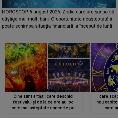
LINE-UP UNTOLD ONE, ziua 2. La ce oră 
are șansa să
scena principală a festivalului Zara Larss
așteptată îi
suedeză a ajuns deja în România și s-a fi
eput de lună
camera de hotel
LINE-UP UNTOLD ONE, prima zi.
HOROSCOP 
Cine sunt artiștii care deschid
care scap
festivalul și de la ce ore au loc
nou capitol
cele mai așteptate concerte pe
care a
scena principală?
perioadă 