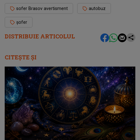
sofer Brasov avertisment
autobuz
șofer
DISTRIBUIE ARTICOLUL
CITEȘTE ȘI
femeia.ro