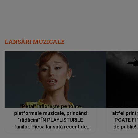
LANSĂRI MUZICALE
"Petal" înflorește pe toate
De această 
platformele muzicale, prinzând
altfel prin
"rădăcini" ÎN PLAYLISTURILE
POATE FI
fanilor. Piesa lansată recent de
de public!
Ariana Grande îi face pe
a lansat V