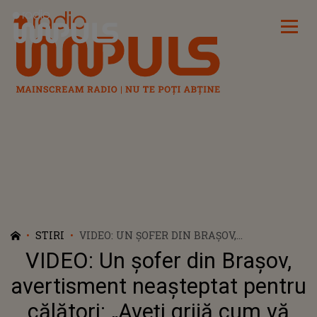
Radio Impuls
STIRI
VIDEO: UN ȘOFER DIN BRAȘOV,
AVERTISMENT NEAȘTEPTAT PENTRU
VIDEO: Un șofer din Brașov,
CĂLĂTORI: „AVEŢI GRIJĂ CUM VĂ BĂGAŢI,
CĂ EU STAU PE TIKTOK. TREABA VOASTRĂ,
avertisment neașteptat pentru
VĂ RISCAŢI"
călători: „Aveţi grijă cum vă