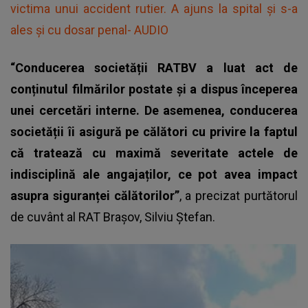
victima unui accident rutier. A ajuns la spital și s-a
ales și cu dosar penal- AUDIO
“Conducerea societății RATBV a luat act de
conținutul filmărilor postate și a dispus începerea
unei cercetări interne. De asemenea, conducerea
societății îi asigură pe călători cu privire la faptul
că tratează cu maximă severitate actele de
indisciplină ale angajaților, ce pot avea impact
asupra siguranței călătorilor”
, a precizat purtătorul
de cuvânt al RAT Brașov, Silviu Ștefan.