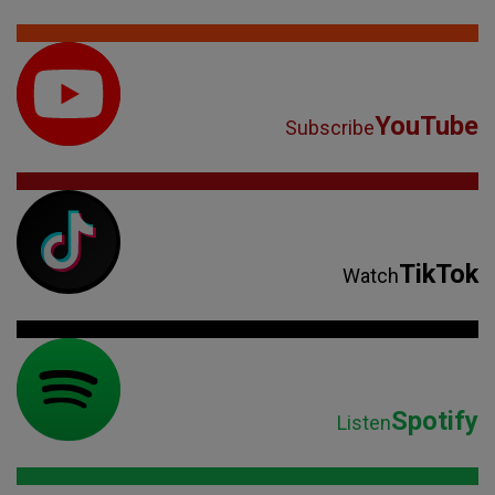
YouTube
Subscribe
TikTok
Watch
Spotify
Listen