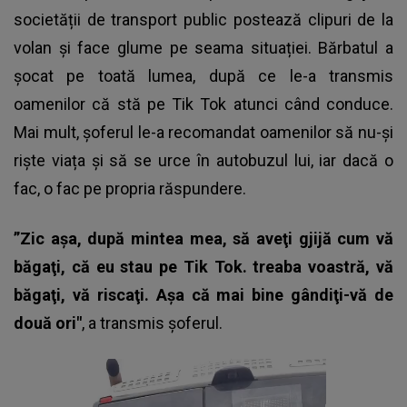
societății de transport public postează clipuri de la
volan și face glume pe seama situației. Bărbatul a
șocat pe toată lumea, după ce le-a transmis
oamenilor că stă pe Tik Tok atunci când conduce.
Mai mult, șoferul le-a recomandat oamenilor să nu-și
riște viața și să se urce în autobuzul lui, iar dacă o
fac, o fac pe propria răspundere.
”Zic aşa, după mintea mea, să aveţi gjijă cum vă
băgaţi, că eu stau pe Tik Tok. treaba voastră, vă
băgaţi, vă riscaţi. Aşa că mai bine gândiţi-vă de
două ori"
, a transmis șoferul.