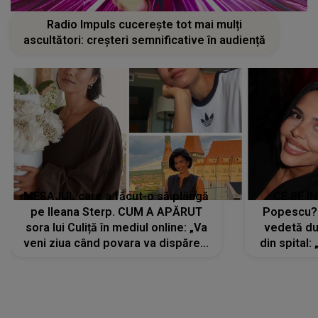
Radio Impuls cucerește tot mai mulți
ascultători: creșteri semnificative în audiență
MESAJUL care a făcut-o să plângă
CE SE Î
pe Ileana Sterp. CUM A APĂRUT
Popescu?
sora lui Culiță în mediul online: „Va
vedetă du
veni ziua când povara va dispărea,
din spital:
iar lacrimile...”