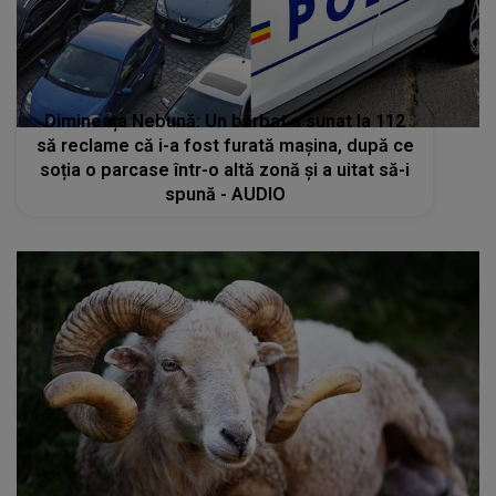
Dimineața Nebună: Un bărbat a sunat la 112
să reclame că i-a fost furată mașina, după ce
soția o parcase într-o altă zonă și a uitat să-i
spună - AUDIO