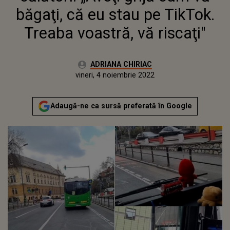
băgaţi, că eu stau pe TikTok.
Treaba voastră, vă riscaţi"
Autor:
ADRIANA CHIRIAC
Publicat:
vineri, 4 noiembrie 2022
Actualizat:
vineri, 4 noiembrie 2022
Adaugă-ne ca sursă preferată în Google