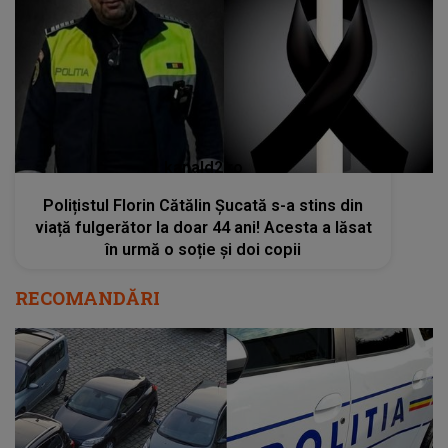
kanald2.ro
Polițistul Florin Cătălin Șucată s-a stins din
viață fulgerător la doar 44 ani! Acesta a lăsat
în urmă o soție și doi copii
RECOMANDĂRI