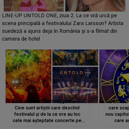
Ce a dezvăluit noua concurentă din "Casa Iubirii" l-a
luat prin surprindere pe Emanuel. CINE ESTE
BĂIATUL VIZAT de Alexandra?! Aflându-se în fața
faptului împlinit, A RECUNOSCUT IMEDIAT: "Am
avut..."
LINE-UP UNTOLD ONE, prima zi.
HOROSCOP 
Cine sunt artiștii care deschid
care scap
festivalul și de la ce ore au loc
nou capitol
cele mai așteptate concerte pe
care a
scena principală?
perioadă 