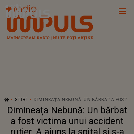
Radio Impuls
STIRI
DIMINEAȚA NEBUNĂ: UN BĂRBAT A FOST
VICTIMA UNUI ACCIDENT RUTIER. A
Dimineața Nebună: Un bărbat
AJUNS LA SPITAL ȘI S-A ALES ȘI CU DOSAR
PENAL - AUDIO
a fost victima unui accident
rutier. A ajuns la spital și s-a