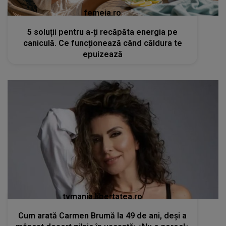
femeia.ro
5 soluții pentru a-ți recăpăta energia pe
caniculă. Ce funcționează când căldura te
epuizează
tvmania.libertatea.ro
Cum arată Carmen Brumă la 49 de ani, deși a