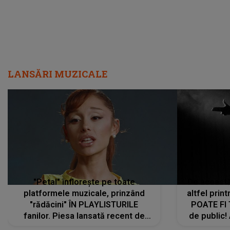
LANSĂRI MUZICALE
"Petal" înflorește pe toate
De această 
platformele muzicale, prinzând
altfel prin
"rădăcini" ÎN PLAYLISTURILE
POATE FI
fanilor. Piesa lansată recent de
de public!
Ariana Grande îi face pe
a lansat V