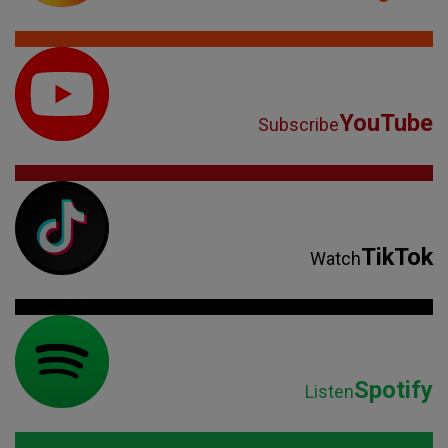
YouTube
Subscribe
TikTok
Watch
Spotify
Listen