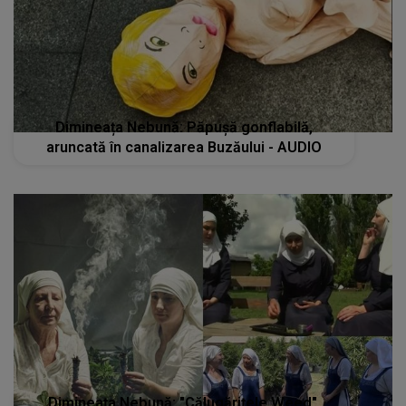
Dimineața Nebună: Păpușă gonflabilă,
aruncată în canalizarea Buzăului - AUDIO
Dimineața Nebună: "Călugărițele Weed",