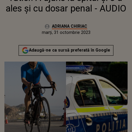
ales și cu dosar penal - AUDIO
Autor:
ADRIANA CHIRIAC
Publicat:
luni, 31 octombrie 2022
Actualizat:
marți, 31 octombrie 2023
Adaugă-ne ca sursă preferată în Google