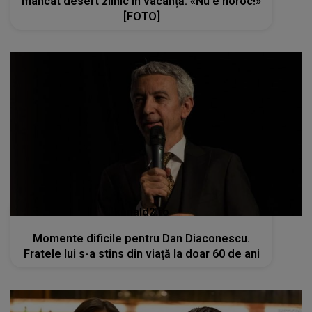
mâncat desert zilnic în vacanță: «Nu e noroc!»
[FOTO]
kanald2.ro
Momente dificile pentru Dan Diaconescu.
Fratele lui s-a stins din viață la doar 60 de ani