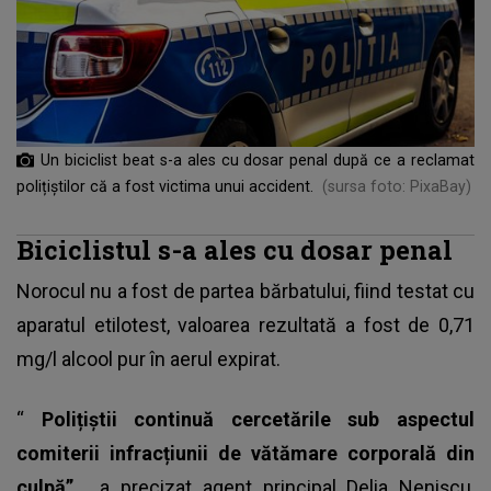
Un biciclist beat s-a ales cu dosar penal după ce a reclamat
polițiștilor că a fost victima unui accident.
(sursa foto: PixaBay)
Biciclistul s-a ales cu dosar penal
Norocul nu a fost de partea bărbatului, fiind testat cu
aparatul etilotest
, valoarea rezultată a fost de 0,71
mg/l alcool pur în aerul expirat.
“
Polițiștii continuă cercetările sub aspectul
comiterii infracțiunii de vătămare corporală din
culpă”,
a precizat agent principal Delia Nenișcu,