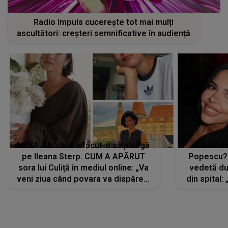
Radio Impuls cucerește tot mai mulți
ascultători: creșteri semnificative în audiență
MESAJUL care a făcut-o să plângă
CE SE Î
pe Ileana Sterp. CUM A APĂRUT
Popescu?
sora lui Culiță în mediul online: „Va
vedetă du
veni ziua când povara va dispărea,
din spital:
iar lacrimile...”