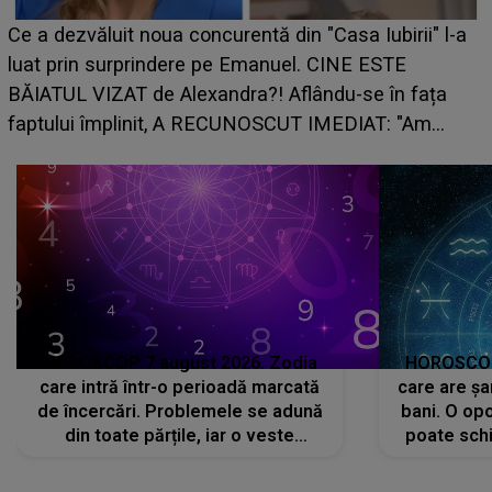
HOROSCOP de weekend, 8-9 august 2026. Z
irii" l-a
care riscă să rămână fără bani. O decizie luat
E
grabă îi aduce pierderi semnificative și îi dă t
n fața
planurile peste cap
 "Am
HOROSCOP 7 august 2026. Zodia
HOROSCOP 
care intră într-o perioadă marcată
care are șa
de încercări. Problemele se adună
bani. O opo
din toate părțile, iar o veste
poate schi
neașteptată îi dă planurile peste
la
cap