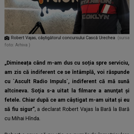
Robert Vajas, câștigătorul concursului Cască Urechea
(sursa
foto: Arhiva )
„Dimineața când m-am dus cu soția spre serviciu,
am zis că indiferent ce se întâmplă, voi răspunde
cu `Ascult Radio Impuls`, indiferent că mă sună
altcineva. Soţia s-a uitat la filmare a anunţat şi
fetele. Chiar după ce am câștigat m-am uitat şi eu
să fiu sigur”
, a declarat Robert Vajas la
Bară la Bară
cu Mihai Hînda
.