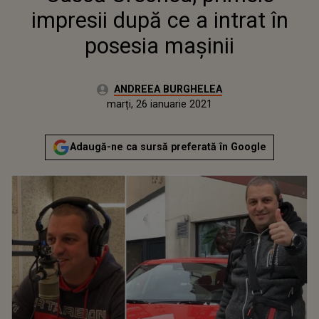
impresii după ce a intrat în
posesia mașinii
Autor:
ANDREEA BURGHELEA
Publicat:
marți, 26 ianuarie 2021
Actualizat:
marți, 26 ianuarie 2021
Adaugă-ne ca sursă preferată în Google