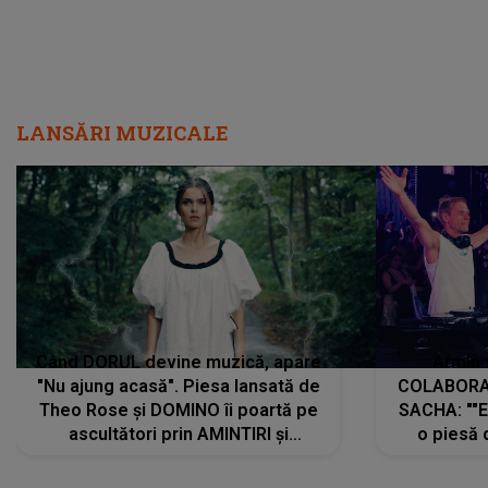
LANSĂRI MUZICALE
Când DORUL devine muzică, apare
Armin 
"Nu ajung acasă". Piesa lansată de
COLABORAR
Theo Rose și DOMINO îi poartă pe
SACHA: ""E
ascultători prin AMINTIRI și
o piesă 
REGĂSIRI, iar drumul emoțiilor
imediat pre
trece prin sufletul publicului:
cu mine șt