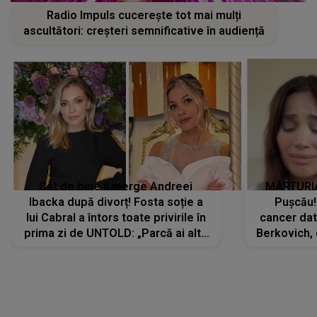
Radio Impuls cucerește tot mai mulți
ascultători: creșteri semnificative în audiență
Cât de bine îi merge Andreei
MĂRTURIA
Ibacka după divorț! Fosta soție a
Pușcău!
lui Cabral a întors toate privirile în
cancer dato
prima zi de UNTOLD: „Parcă ai altă
Berkovich, 
strălucire, emani putere,
accident ru
încredere, siguranță...”
Dacă nu 