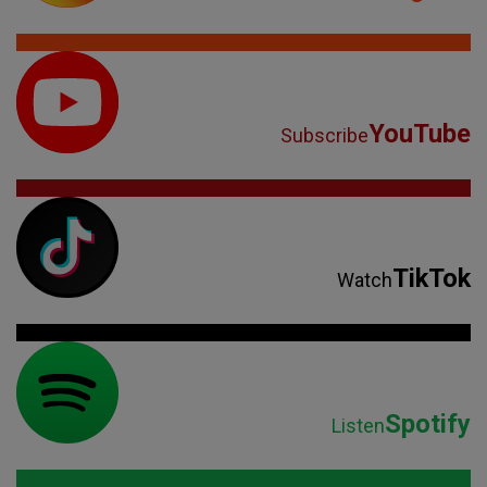
YouTube
Subscribe
TikTok
Watch
Spotify
Listen