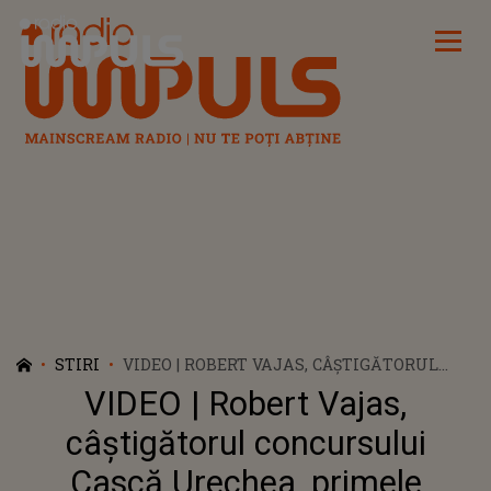
Radio Impuls
STIRI
VIDEO | ROBERT VAJAS, CÂȘTIGĂTORUL
CONCURSULUI CASCĂ URECHEA, PRIMELE
VIDEO | Robert Vajas,
IMPRESII DUPĂ CE A INTRAT ÎN POSESIA
MAȘINII
câștigătorul concursului
Cască Urechea, primele