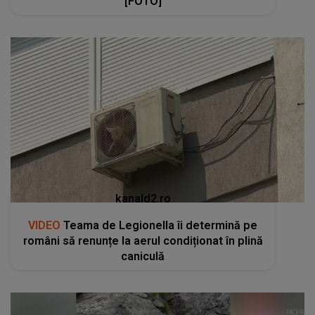
[FOTO]
kanald2.ro
VIDEO
Teama de Legionella îi determină pe
români să renunțe la aerul condiționat în plină
caniculă