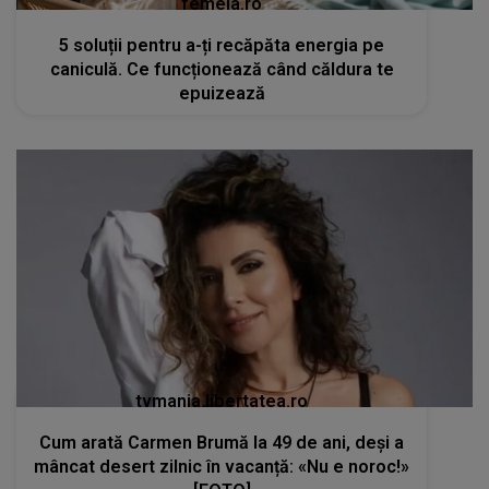
femeia.ro
5 soluții pentru a-ți recăpăta energia pe
caniculă. Ce funcționează când căldura te
epuizează
tvmania.libertatea.ro
Cum arată Carmen Brumă la 49 de ani, deși a
mâncat desert zilnic în vacanță: «Nu e noroc!»