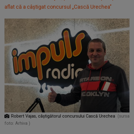
aflat că a câștigat concursul „Cască Urechea”
Robert Vajas, câștigătorul concursului Cască Urechea
(sursa
foto: Arhiva )