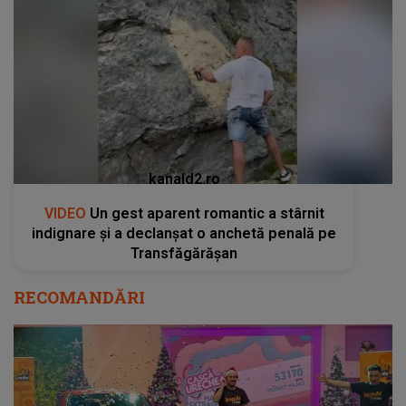
kanald2.ro
VIDEO
Un gest aparent romantic a stârnit
indignare și a declanșat o anchetă penală pe
Transfăgărășan
RECOMANDĂRI