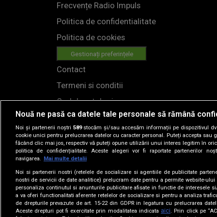
Frecvențe Radio Impuls
Politica de confidentialitate
Politica de cookies
Gestionați preferințele
Contact
Termeni si conditii
Cod deontologic
Nouă ne pasă ca datele tale personale să rămână confi
Regulamente
Noi și partenerii noștri
589
stocăm și/sau accesăm informații pe dispozitivul dvs.
cookie unici pentru prelucrarea datelor cu caracter personal. Puteți accepta sau g
făcând clic mai jos, respectiv vă puteți opune utilizării unui interes legitim în 
politica de confidențialitate. Aceste alegeri vor fi raportate partenerilor no
navigarea.
Mai multe detalii
Noi si partenerii nostri (retelele de socializare si agentiile de publicitate parten
nostri de servicii de date analitice) prelucram date pentru a permite website-ului
personaliza continutul si anunturile publicitare afisate in functie de interesele si
© 2019
a va oferi functionalitati aferente retelelor de socializare si pentru a analiza trafic
de drepturile prevazute de art. 15-22 din GDPR in legatura cu prelucrarea datel
aici
Aceste drepturi pot fi exercitate prin modalitatea indicata
. Prin click pe “