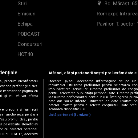
Stiri
Bd. Mărăști 65
Emisiuni
Romexpo Intrarea
Echipa
Pavilion T, sector 
PODCAST
Concursuri
HOT40
dențiale
Atât noi, cât și partenerii noștri prelucrăm datele 
, precum identificatorii
Stocarea și/sau accesarea informațiilor de pe un 
reclamelor. Utilizarea profilurilor pentru selectarea con
estiona preferințele dvs.
îmbunătățirea serviciilor. Crearea profilurilor de conținu
orice moment pe pagina cu
pentru selectarea publicității personalizate. Crearea profil
ștri și nu vă vor afecta
Măsurarea performanței conținutului. Înțelegerea public
date din surse diferite. Utilizarea de date limitate pen
datelor limitate pentru a selecta conținutul. Date preci
scanarea dispozitivului.
ere, precum si furnizorii
 sa functioneze, pentru a
Listă parteneri (furnizori)
/sau profilul dvs., pentru
-2026 DOGAN MEDIA INTERNATIONAL SA, Toate drepturile rez
ul pe website. Beneficiati
or cu caracter personal.
ACCEPT TOATE”, acceptati