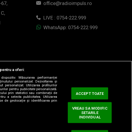
-67,
office@radioimpuls.ro
 C,
LIVE : 0754-222.999
1
WhatsApp: 0754-222.999
pentru a oferi:
dispozitiv. Măsurarea performanței
ținutului personalizat. Dezvoltarea și
t personalizat. Utilizarea profilurilor
urilor pentru publicitate personalizată.
ului prin statistici sau combinații de
ACCEPT TOATE
tru a selecta publicitatea. Utilizarea
se de geolocație și identificarea prin
VREAU SA MODIFIC
SETARILE
ervate.
INDIVIDUAL