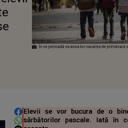
 ȘCOALĂ
te
se
În ce perioadă va avea loc vacanța de primăvară a
DISTRIBUIE ARTICOLUL
Elevii se vor bucura de o bin
sărbătorilor pascale. Iată în