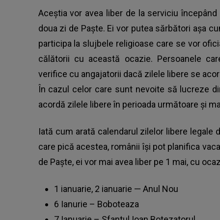
Aceștia vor avea liber de la serviciu începând de
doua zi de Paște. Ei vor putea sărbători așa c
participa la slujbele religioase care se vor ofici
călătorii cu această ocazie. Persoanele car
verifice cu angajatorii dacă zilele libere se acor
În cazul celor care sunt nevoite să lucreze d
acordă zilele libere în perioada următoare și mai
Iată cum arată calendarul zilelor libere legale 
care pică acestea, românii își pot planifica va
de
Paște
, ei vor mai avea liber pe 1 mai, cu ocaz
1 ianuarie, 2 ianuarie — Anul Nou
6 Ianurie – Boboteaza
7 Ianuarie – Sfantul Ioan Botezatorul