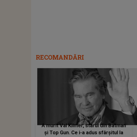
RECOMANDĂRI
A murit Val Kilmer, starul din Batman
și Top Gun. Ce i-a adus sfârșitul la