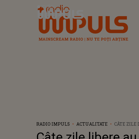
Radio Impuls
RADIO IMPULS
ACTUALITATE
CÂTE ZILE
ELEVII ÎN
Câte zile libere au 
PAȘTE 2025