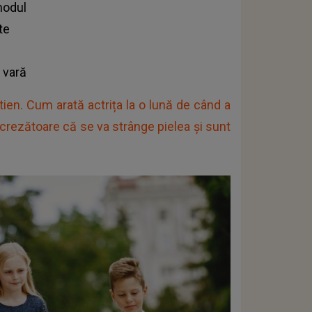
modul
te
 vară
utien. Cum arată actrița la o lună de când a
ncrezătoare că se va strânge pielea și sunt