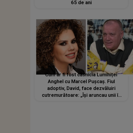
65 de ani
Cum ar fi fost căsnicia Luminiței
Anghel cu Marcel Pușcaș. Fiul
adoptiv, David, face dezvăluiri
cutremurătoare: „Își aruncau unii în
alții chestii, erau foarte violenți unul
cu altul”