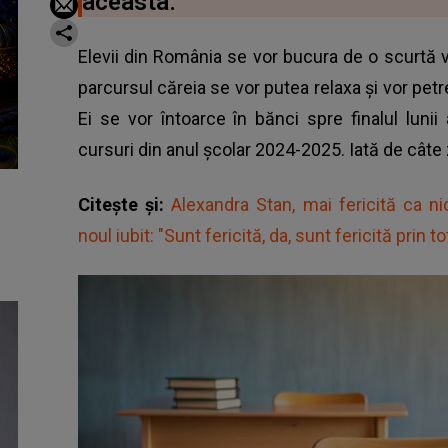
aceasta.
Elevii din România se vor bucura de o scurtă 
parcursul căreia se vor putea relaxa și vor pe
Ei se vor întoarce în bănci spre finalul luni
cursuri din anul școlar 2024-2025. Iată de câte 
Citește și:
Alexandra Stan, mai fericită ca nic
noul iubit: "Sunt fericită, da, sunt fericită prin 