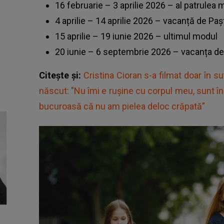
16 februarie – 3 aprilie 2026 – al patrulea 
4 aprilie – 14 aprilie 2026 – vacanță de Paș
15 aprilie – 19 iunie 2026 – ultimul modul
20 iunie – 6 septembrie 2026 – vacanța de
Citește și:
Cristina Cioran s-a filmat doar în s
născut: "Nu îmi e rușine cu corpul meu, sunt î
bucuroasă că nu am pielea deloc crăpată”