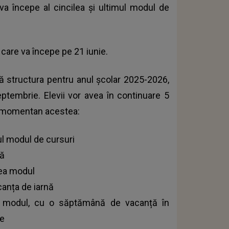
 va începe al cincilea și ultimul modul de
 care va începe pe 21 iunie.
că structura pentru anul școlar 2025-2026,
tembrie. Elevii vor avea în continuare 5
te momentan acestea:
l modul de cursuri
ță
lea modul
anța de iarnă
ea modul, cu o săptămână de vacanță în
re