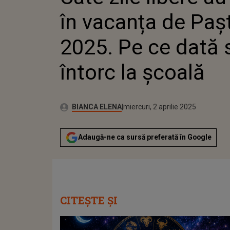
ÎNTORC LA
în vacanța de Paș
2025. Pe ce dată 
întorc la școală
Publicat:
Autor:
miercuri, 2 aprilie 2025
Actualizat:
BIANCA ELENA
miercuri, 2 aprilie 2025
Adaugă-ne ca sursă preferată în Google
CITEȘTE ȘI