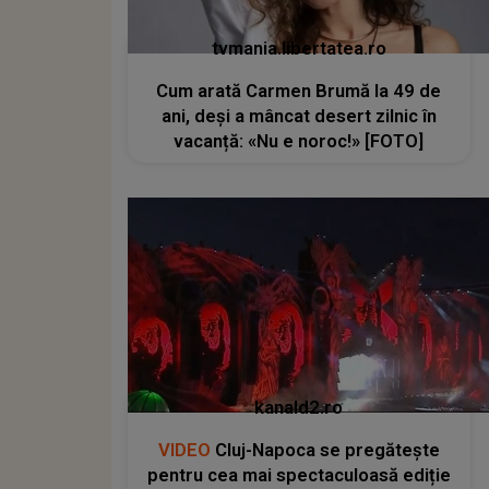
tvmania.libertatea.ro
Cum arată Carmen Brumă la 49 de
ani, deși a mâncat desert zilnic în
vacanță: «Nu e noroc!» [FOTO]
kanald2.ro
VIDEO
Cluj-Napoca se pregătește
pentru cea mai spectaculoasă ediție