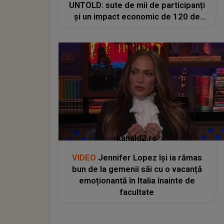
UNTOLD: sute de mii de participanți
și un impact economic de 120 de
milioane de euro
kanald2.ro
VIDEO
Jennifer Lopez își ia rămas
bun de la gemenii săi cu o vacanță
emoționantă în Italia înainte de
facultate