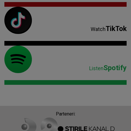
TikTok
Watch
Spotify
Listen
Parteneri: