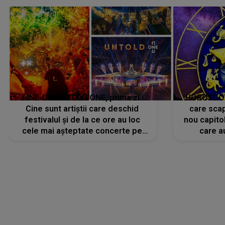
avut..."
LINE-UP UNTOLD ONE, prima zi.
HOROSCOP 
Cine sunt artiștii care deschid
care scap
festivalul și de la ce ore au loc
nou capitol
cele mai așteptate concerte pe
care a
scena principală?
perioadă 