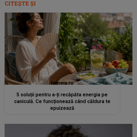
CITEȘTE ȘI
femeia.ro
5 soluții pentru a-ți recăpăta energia pe
caniculă. Ce funcționează când căldura te
epuizează