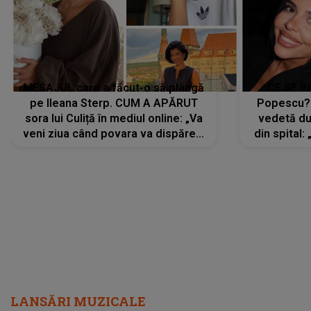
MESAJUL care a făcut-o să plângă
CE SE Î
pe Ileana Sterp. CUM A APĂRUT
Popescu?
sora lui Culiță în mediul online: „Va
vedetă du
veni ziua când povara va dispărea,
din spital:
iar lacrimile...”
LANSĂRI MUZICALE