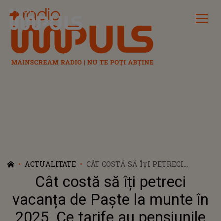
Radio Impuls
ACTUALITATE
CÂT COSTĂ SĂ ÎȚI PETRECI
VACANȚA DE PAȘTE LA MUNTE ÎN
Cât costă să îți petreci
2025. CE TARIFE AU PENSIUNILE
vacanța de Paște la munte în
2025. Ce tarife au pensiunile