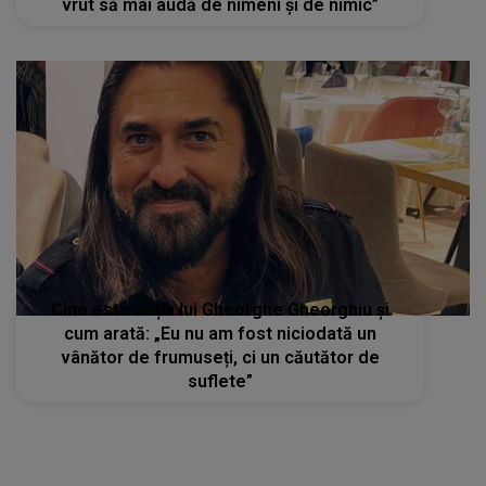
vrut să mai audă de nimeni și de nimic”
Cine este soția lui Gheorghe Gheorghiu și
cum arată: „Eu nu am fost niciodată un
vânător de frumuseți, ci un căutător de
suflete”