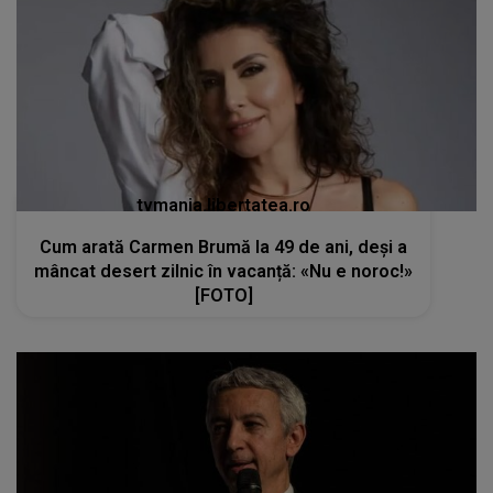
tvmania.libertatea.ro
Cum arată Carmen Brumă la 49 de ani, deși a
mâncat desert zilnic în vacanță: «Nu e noroc!»
[FOTO]