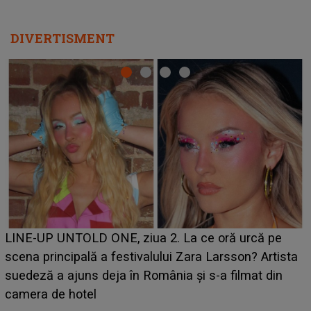
DIVERTISMENT
Ce a dezvăluit noua concurentă din "Casa Iubirii" l-a
luat prin surprindere pe Emanuel. CINE ESTE
BĂIATUL VIZAT de Alexandra?! Aflându-se în fața
faptului împlinit, A RECUNOSCUT IMEDIAT: "Am