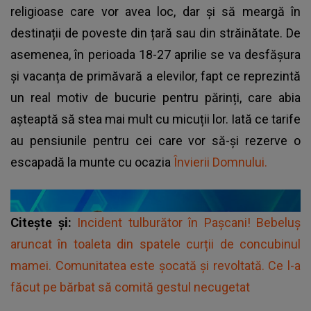
religioase care vor avea loc, dar și să meargă în
destinații de poveste din țară sau din străinătate. De
asemenea, în perioada 18-27 aprilie se va desfășura
și vacanța de primăvară a elevilor, fapt ce reprezintă
un real motiv de bucurie pentru părinți, care abia
așteaptă să stea mai mult cu micuții lor. Iată ce tarife
au pensiunile pentru cei care vor să-și rezerve o
escapadă la munte cu ocazia
Învierii Domnului.
Citește și:
Incident tulburător în Pașcani! Bebeluș
aruncat în toaleta din spatele curții de concubinul
mamei. Comunitatea este șocată și revoltată. Ce l-a
făcut pe bărbat să comită gestul necugetat